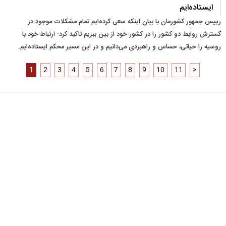
ایستاده‌ایم
رییس جمهور کشورمان با بیان اینکه سعی کرده‌ایم تمام مشکلات موجود در
گسترش روابط دو کشور را در کشور خود از بین ببریم تاکید کرد: ارتباط خود با
روسیه را حیاتی، حساس و راهبردی می‌دانیم و در این مسیر محکم ایستاده‌ایم.
1
2
3
4
5
6
7
8
9
10
11
>
درباره ما
تماس با ما
آرشیو
پیوندها
عضویت در خبرنامه
خانواده ما