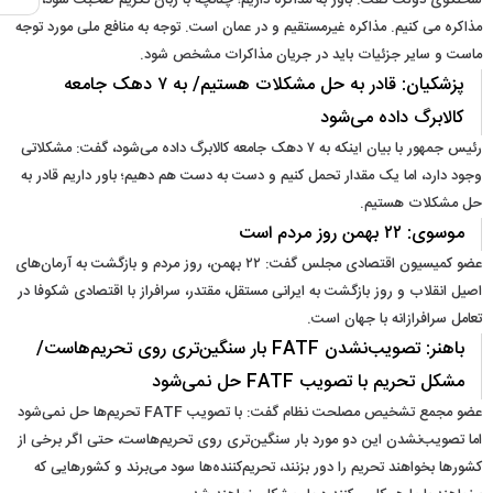
سخنگوی دولت گفت: باور به مذاکره داریم؛ چنانچه با زبان تکریم صحبت شود،
مذاکره می کنیم. مذاکره غیرمستقیم و در عمان است. توجه به منافع ملی مورد توجه
ماست و سایر جزئیات باید در جریان مذاکرات مشخص شود.
پزشکیان: قادر به حل مشکلات هستیم/ به ۷ دهک جامعه
کالابرگ داده می‌شود
رئیس جمهور با بیان اینکه به ۷ دهک جامعه کالابرگ داده می‌شود، گفت: مشکلاتی
وجود دارد، اما یک مقدار تحمل کنیم و دست به دست هم دهیم؛ باور داریم قادر به
حل مشکلات هستیم.
موسوی: ۲۲ بهمن روز مردم است
عضو کمیسیون اقتصادی مجلس گفت: ۲۲ بهمن، روز مردم و بازگشت به آرمان‌های
اصیل انقلاب و روز بازگشت به ایرانی مستقل، مقتدر، سرافراز با اقتصادی شکوفا در
تعامل سرافرازانه با جهان است.
باهنر: تصویب‌نشدن FATF بار سنگین‌تری روی تحریم‌هاست/
مشکل تحریم با تصویب FATF حل نمی‌شود
عضو مجمع تشخیص مصلحت نظام گفت: با تصویب FATF تحریم‌ها حل نمی‌شود
اما تصویب‌نشدن این دو مورد بار سنگین‌تری روی تحریم‌هاست، حتی اگر برخی از
کشورها بخواهند تحریم را دور بزنند، تحریم‌کننده‌ها سود می‌برند و کشورهایی که