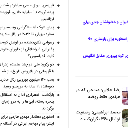
فوربس: لیونل مسی میلیاردر شد؛ 
پرده ثروت ۱.۱ میلیارد دلاری فوق‌ست
آرژانتینی
 ۳ گل زد؛ دبل سحرخیزان و خط‌ونشان جدی برای
پایان شوک اینستاگرامی وینیسیوس
ستاره برزیلی تا ۲۰۳۲ در رئال مادرید ماند
اسطوره برای بازسازی «لا
رسوایی تکان‌دهنده در فوتبال کره‌جن
پذیرایی غیراخلاقی از داوران خارجی
م‌گذاری کرد؛ پیروزی مقابل انگلیس
کارت فدراسیون؟
دو رکورد ملی در چند ساعت؛ زهرا ز
با قهرمانی در بلاروس تاریخ‌ساز شد
بمب ۱۴۰ میلیون یورویی رئال مادری
دیومانده ۱۹ ساله به مورینیو رسید
رضا هلالی؛ مداحی که در
بازگشت اضطراری آدان به استقلال؛
هرندی فقط روضه
پنجره بسته، آبی‌ها را به دروازه‌بان ط
نخواند | مسئولان
برگرداند
«تکیه‌گاه آقا مرتضی
محمد ابراهیمی: وضعیت
استوری معنادار مهدی طارمی برای س
علی(ع)» را جدی‌تر
فوتبال ۳۶۰ نگران‌کننده
اینتر؛ پیام مهاجم ایرانی در آستانه 
ببینند
است | نقد سرمربی تیم