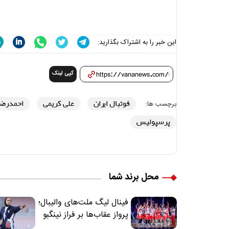
این خبر را به اشتراک بگذارید:
کپی لینک
فوتبال ایران
علی کریمی
احمدرضا 
برچسب ها:
پرسپولیس
محل برند شما
فینال لیگ ملت‌های والیبال؛
پرواز عقاب‌ها بر فراز نینگبو