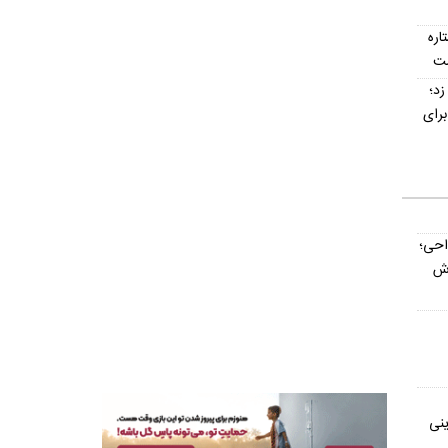
تاره
ست
ت‌ناپذیر ۳ گل زد؛
رای
داحی؛
اش
ینی