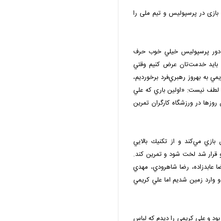
 بازی در پرسپولیس و تیم ملی را
دان دور پرسپوليس خيلي خوب حرف
ا بايد خدمت‌تان عرض كنيم وقتي
مي به بهروز رهبري‌فرد برخورديم،
ز لطف نيست: «اولين باري كه علي
روزها در ورزشگاه كارگران تمرين
بازي مي‌كند و از تكنيك بالايي
و قرار شد لخت شود و تمرين كند.
ا عابدزاده، رضا شاهرودي، مهدي
 وارد زمين شديم اما علي كريمي
د و علي كريمي را ديدم كه لباس