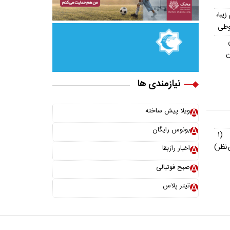
یش از ۳۰۰ اسم زیبا،
وطی
ن
نیازمندی ها
ویلا پیش ساخته
بونوس رایگان
(۱
نظر)
اخبار رازبقا
صبح فوتبالی
تیتر پلاس
خانواده ما