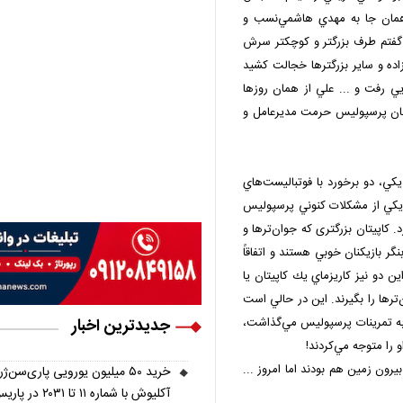
مان جا به مهدي هاشمي‌نسب و
 گفتم طرف بزرگتر و كوچكتر سرش
ده و ساير بزرگترها خجالت كشيد
 رفت و ... علي از همان روزها
انان پرسپوليس حرمت مديرعامل و
 يكي، دو برخورد با فوتباليست‌هاي
 يكي از مشكلات كنوني پرسپوليس
 كاپيتان بزرگتری كه جوان‌ترها و
ر بازيكنان خوبي هستند و اتفاقاً
ن دو نيز كاريزماي يك كاپيتان يا
‌ترها را بگيرند. اين در حالي است
جدیدترین اخبار
 به تمرينات پرسپوليس مي‌گذاشت،
 را متوجه مي‌كردند!
يرون زمين هم بودند اما امروز ...
خرید ۵۰ میلیون یورویی پاری‌سن‌ژ
آکلیوش با شماره ۱۱ تا ۲۰۳۱ در پاریس