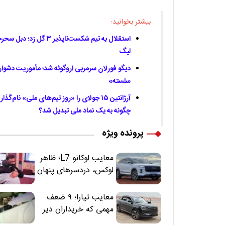
بیشتر بخوانید:
استقلال به تیم شکست‌ناپذیر
لیگ
دیگو فورلان سرمربی اروگوئه شد؛ مأموریت دشوار 
سلسته»
آرژانتین ۱۵ جولای را «روز تیم‌های ملی» نا
چگونه به یک نماد ملی تبدیل شد؟
پرونده ویژه
معایب لوکانو L7؛ ظاهر
لوکس، دردسرهای پنهان
معایب تیارا؛ ۹ ضعف
مهمی که خریداران دیر
متوجه می‌شوند