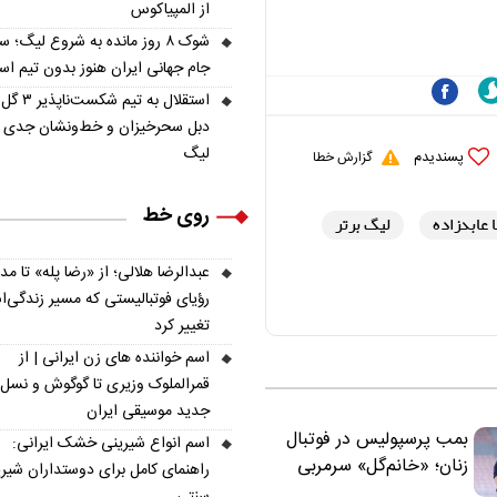
از المپیاکوس
ملی نباید هزینه داشته
شوک ۸ روز مانده به شروع لیگ؛ س
باشد
جام جهانی ایران هنوز بدون تیم ا
استقلال به تیم شکس
دبل سحرخیزان و خط‌ونشان جدی ب
لیگ
پسندیدم
گزارش خطا
روی خط
عابدزاده
لیگ برتر
عبدالرضا هلالی؛ از «رضا پله» تا م
رؤیای فوتبالیستی که مسیر زندگی‌
تغییر کرد
اسم خواننده های زن ایرانی | از
قمرالملوک وزیری تا گوگوش و نسل
جدید موسیقی ایران
بمب پرسپولیس در فوتبال
اسم انواع شیرینی خشک ایرانی:
زنان؛ «خانم‌گل» سرمربی
راهنمای کامل برای دوستداران شیر
سرخ‌ها شد
سنتی