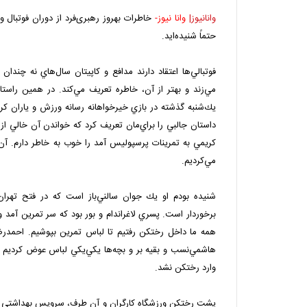
وانانیوز|
وانا نیوز-
خاطرات بهروز رهبری‌فرد از دوران فوتبال و
حتماً‌ شنیده‌اید.
فوتبالي‌ها اعتقاد دارند مدافع و كاپيتان سال‌هاي نه چن
مي‌زند و بهتر از آن، خاطره تعريف مي‌كند. در همين راست
يك‌شنبه گذشته در بازي خيرخواهانه رسانه ورزش و ياران كري
داستان جالبي را براي‌مان تعريف كرد كه خواندن آن خالي ا
كريمي به تمرينات پرسپوليس آمد را خوب به خاطر دارم. آن 
مي‌كرديم.
شنيده بودم او يك جوان سالني‌باز است كه در فتح تهران 
برخوردار است. پسري لاغراندام و بور بود كه سر تمرين آمد 
همه ما داخل رختكن رفتيم تا لباس تمرين بپوشيم. احمدرض
هاشمي‌نسب و بقيه بر و بچه‌ها يكي‌يكي لباس عوض كرديم و
وارد رختكن نشد.
پشت رختكن ورزشگاه كارگران و آن طرف، سرويس بهداشتي بو