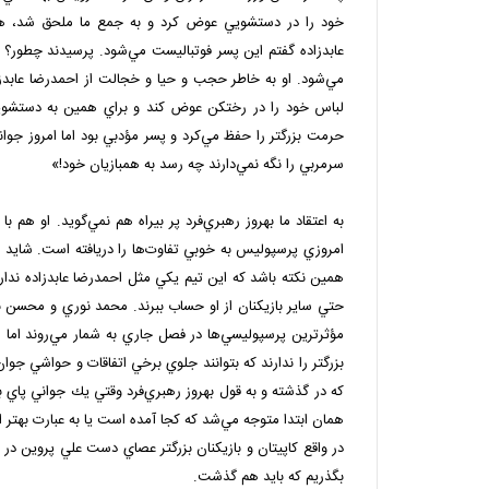
خود را در دستشويي عوض كرد و به جمع ما ملحق شد، ه
عابدزاده گفتم اين پسر فوتباليست مي‌شود. پرسيدند چطور؟
مي‌شود. او به خاطر حجب و حيا و خجالت از احمدرضا عابدزا
لباس خود را در رختكن عوض كند و براي همين به دستشويي
حرمت بزرگتر را حفظ مي‌كرد و پسر مؤدبي بود اما امروز جو
سرمربي را نگه نمي‌دارند چه رسد به همبازيان خود!»
به اعتقاد ما بهروز رهبري‌فرد پر بيراه هم نمي‌گويد. او هم با
امروزي پرسپوليس به خوبي تفاوت‌ها را دريافته است. شايد
همين نكته باشد كه اين تيم يكي مثل احمدرضا عابدزاده ندارد.
حتي ساير بازيكنان از او حساب ببرند. محمد نوري و محسن بنگ
مؤثرترين پرسپوليسي‌ها در فصل جاري به شمار مي‌روند اما اي
بزرگتر را ندارند كه بتوانند جلوي برخي اتفاقات و حواشي جوان
كه در گذشته و به قول بهروز رهبري‌فرد وقتي يك جواني پاي
همان ابتدا متوجه مي‌شد که كجا آمده است يا به عبارت بهتر او
در واقع كاپيتان و بازيكنان بزرگتر عصاي دست علي پروين در ب
بگذريم كه بايد هم گذشت.