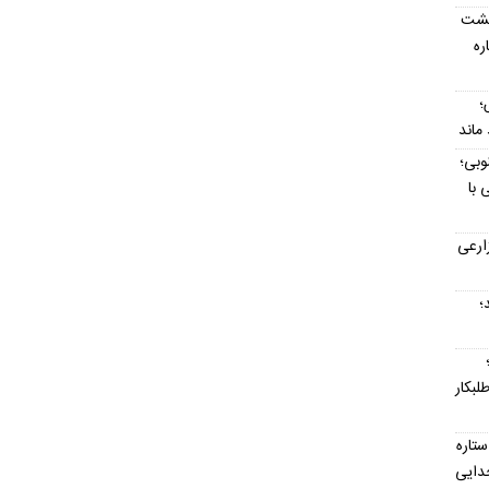
پشت
اره
؛
وبی؛
 با
ارعی
د؛
لبکار
تاره
جدایی