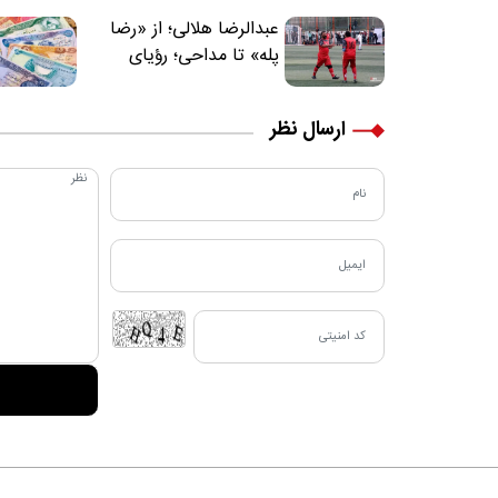
عبدالرضا هلالی؛ از «رضا
پله» تا مداحی؛ رؤیای
فوتبالیستی که مسیر
زندگی‌اش تغییر کرد
ارسال نظر