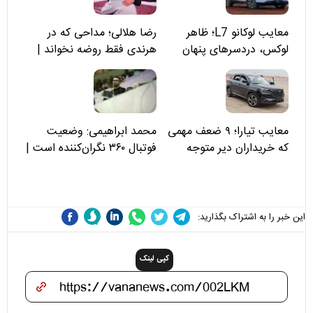
معایب لوکانو L7؛ ظاهر
رضا هلالی؛ مداحی که در
لوکس، دردسرهای پنهان
هرندی فقط روضه نخواند |
مسئولان «تکیه‌گاه آقا مرتضی
علی(ع)» را جدی‌تر ببینند
معایب تیارا؛ ۹ ضعف مهمی
محمد ابراهیمی: وضعیت
که خریداران دیر متوجه
فوتبال ۳۶۰ نگران‌کننده است |
می‌شوند
نقد سرمربی تیم ملی نباید
هزینه داشته باشد
این خبر را به اشتراک بگذارید:
کپی لینک