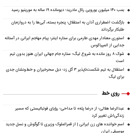
بمب ۱۴۰ میلیون یورویی رئال مادرید؛ دیومانده ۱۹ ساله به مورینیو رسید
بازگشت اضطراری آدان به استقلال؛ پنجره بسته، آبی‌ها را به دروازه‌بان
طلبکار برگرداند
استوری معنادار مهدی طارمی برای ستاره اینتر؛ پیام مهاجم ایرانی در آستانه
جدایی از المپیاکوس
شوک ۸ روز مانده به شروع لیگ؛ ستاره جام جهانی ایران هنوز بدون تیم
است
استقلال به تیم شکست‌ناپذیر ۳ گل زد؛ دبل سحرخیزان و خط‌ونشان جدی
برای لیگ
روی خط
عبدالرضا هلالی؛ از «رضا پله» تا مداحی؛ رؤیای فوتبالیستی که مسیر
زندگی‌اش تغییر کرد
اسم خواننده های زن ایرانی | از قمرالملوک وزیری تا گوگوش و نسل جدید
موسیقی ایران