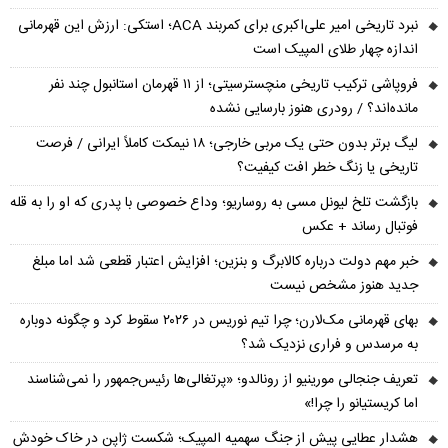
نبرد تاریخی امیر علی‌اکبری برای کمربند ACA؛ استکی: ارزش این قهرمانی
اندازه چهار طلای المپیک است
فروپاشی ترکیب تاریخی منچسترسیتی؛ از ۱۱ قهرمان استانبول چند نفر
مانده‌اند؟ / رودری هنوز بارسایی نشده
لیگ برتر بدون حتی یک مربی خارجی؛ ۱۸ نیمکت کاملاً ایرانی / فرصت
تاریخی یا زنگ خطر افت کیفیت؟
بازگشت تلخ لیونل مسی به روساریو؛ وداع خصوصی با پدری که او را به قله
فوتبال رساند + عکس
خبر مهم دولت درباره کالابرگ و بنزین؛ افزایش اعتبار قطعی شد اما مبلغ
جدید هنوز مشخص نیست
بهای قهرمانی مک‌لارن؛ چرا تیم نوریس در ۲۰۲۶ سقوط کرد و چگونه دوباره
به مرسدس و فراری نزدیک شد؟
تعریف جنجالی مورینیو از رونالدو؛ «پرتغالی‌ها رئیس‌جمهور را نمی‌شناسند
اما کریستیانو را چرا!»
هشدار عطایی پیش از جنگ سهمیه المپیک؛ شکست ژاپن در خاک خودش