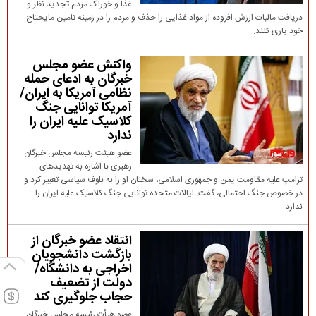
غذا و خوراک مردم تجدید نظر و
دریافت مالیات ارزش افزوده از مواد غذایی را حذف و مردم را در زمینه تامین مایحتاج
خود یاری کنند.
واکنش عضو مجلس
خبرگان به ادعای حمله
نظامی آمریکا به ایران/
آمریکا توانایی جنگ
کلاسیک علیه ایران را
ندارد
عضو هیئت رئیسه مجلس خبرگان
رهبری با اشاره به تهدیدهای
ترامپ علیه مقاومت یمن و جمهوری اسلامی، سخنان او را به بلوف سیاسی تعبیر کرد و
در خصوص جنگ احتمالی، گفت: ایالات متحده توانایی جنگ کلاسیک علیه ایران را
ندارد.
انتقاد عضو خبرگان از
بازگشت دانشجویان
اخراجی به دانشگاه/
دولت از تضعیف
حجاب جلوگیری کند
عضو هیأت رئیسه مجلس خبرگان