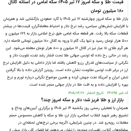
قیمت طلا و سکه امروز ۱۷ تیر ۱۴۰۵؛ سکه امامی در آستانه کانال
۱۸۰ میلیون تومان
بازار طلا و سکه امروز چهارشنبه ۱۷ تیر ۱۴۰۵ با گارد صعودی بازگشایی شد و هم‌زمان
با افزایش تنش‌های سیاسی، رشد نرخ دلار و احتیاط معامله‌گران، قیمت‌ها در بیشتر
قطعات سکه بالا رفت. هر قطعه سکه امامی طبق نرخ اعلامی بازار به ۱۷۹ میلیون و
۵۰۰ هزار تومان رسید و تنها یک گام تا ورود به کانال ۱۸۰ میلیون تومانی فاصله دارد.
هر گرم طلای ۱۸ عیار نیز در کانال ۱۷ میلیون و ۸۰۰ هزار تومان معامله می‌شود. این
رشد در حالی رخ داده که اونس جهانی طلا تحت فشار رشد نفت، تقویت دلار و
نگرانی از سیاست‌های فدرال رزرو کاهش یافته، اما بازار داخلی به دلیل افزایش نرخ
ارز در برابر افت اونس مقاومت نشان داده است. رویترز گزارش داده با بالا گرفتن
تنش ایران و آمریکا، نفت جهش کرده و همین موضوع نگرانی درباره تورم و نرخ
بهره را افزایش داده و به افت طلا در بازار جهانی منجر شده است.
کد خبر: ۶۶۱۲۶۵ تاریخ انتشار : ۱۴۰۵/۰۴/۱۷
بازار ارز و طلا فریز شد؛ دلار و سکه امروز چند؟
همزمان با تعطیلی رسمی روز یکشنبه ۱۴ تیر ۱۴۰۵ و برگزاری آیین‌های وداع و
تشییع رهبر شهید انقلاب اسلامی، بازار ارز، طلا و سکه با کاهش محسوس حجم
معاملات روبه‌رو شد. در چنین شرایطی، اگرچه برخی نرخ‌های لحظه‌ای در
سامانه‌های آنلاین تغییرات محدود را نشان می‌دهند، اما فضای کلی بازار بیش از