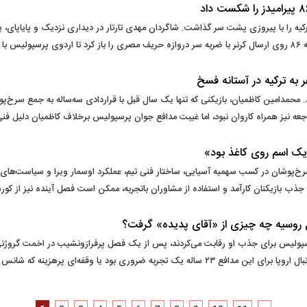
 را با پیروزی پشت سر گذاشت. شاگردان مهدی تارتار در دیداری نزدیک و پایاپای، پی
شود.
 به ترکیه در آستانه فسخ
غاز شد. محمدامین کاظمیان، بازیکنی که تنها یک سال قبل با قراردادی سه‌ساله به جمع سرخ
 نیز همراه کاروان نبود، اما غیبت مدافع جوان پرسپولیس برخلاف کاظمیان دلیل فنی 
یک اسم روی کاغذ بود»
پوشان در کسب سهمیه آسیایی، ساختار فنی تیم، عملکرد اوسمار ویرا و سیاست‌های مدیر
جذب بازیکنان کارآمد و استفاده از مشاوران باتجربه، ممکن است فصل آینده نیز از کور
 روسیه چه چیزی از «آقای پدیده» گرفت؟
سپولیس برای جذب او رقابت می‌کردند، پس از یک فصل پرفرازونشیب در اخمت گروژنی ر
زینه که شانس حضورش در جام جهانی ۲۰۲۶ را کاهش داد؟