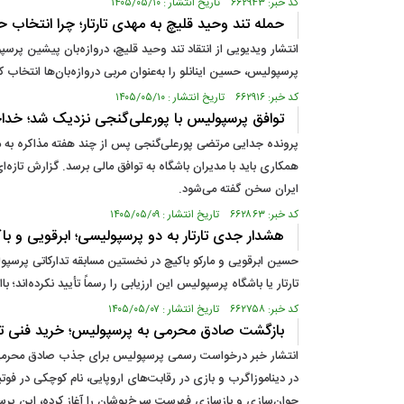
کد خبر: ۶۶۲۹۴۳ تاریخ انتشار : ۱۴۰۵/۰۵/۱۰
حمله تند وحید قلیچ به مهدی تارتار؛ چرا انتخاب
انتشار ویدیویی از انتقاد تند وحید قلیچ، دروازه‌بان پیشین پرسپو
پرسپولیس، حسین اینانلو را به‌عنوان مربی دروازه‌بان‌ها انتخاب
کد خبر: ۶۶۲۹۱۶ تاریخ انتشار : ۱۴۰۵/۰۵/۱۰
توافق پرسپولیس با پورعلی‌گنجی نزدیک شد؛ خداح
پرونده جدایی مرتضی پورعلی‌گنجی پس از چند هفته مذاکره به مر
همکاری باید با مدیران باشگاه به توافق مالی برسد. گزارش تازه
ایران سخن گفته می‌شود.
کد خبر: ۶۶۲۸۶۳ تاریخ انتشار : ۱۴۰۵/۰۵/۰۹
هشدار جدی تارتار به دو پرسپولیسی؛ ابرقویی و با
حسین ابرقویی و مارکو باکیچ در نخستین مسابقه تدارکاتی پرسپولی
تارتار یا باشگاه پرسپولیس این ارزیابی را رسماً تأیید نکرده‌اند؛
کد خبر: ۶۶۲۷۵۸ تاریخ انتشار : ۱۴۰۵/۰۵/۰۷
بازگشت صادق محرمی به پرسپولیس؛ خرید فنی تارتا
انتشار خبر درخواست رسمی پرسپولیس برای جذب صادق محرمی از ت
در دیناموزاگرب و بازی در رقابت‌های اروپایی، نام کوچکی در فو
جوان‌سازی و بازسازی فهرست سرخ‌پوشان را آغاز کرده، این پرسش مطرح است که بازگرداندن یک مدافع راست ۳۰ ساله،