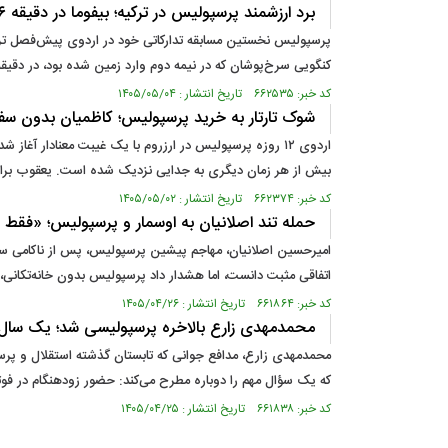
برد ارزشمند پرسپولیس در ترکیه؛ بیفوما در دقیقه ۸۶ پیرامیدز را شکست داد
پرسپولیس نخستین مسابقه تدارکاتی خود در اردوی پیش‌فصل ترکیه
کنگویی سرخ‌پوشان که در نیمه دوم وارد زمین شده بود، در دقیقه ۸۶ روی ارسال کرنر با ضربه سر دروازه حریف مصری را باز کرد تا اردوی پرسپولیس با یک نتیجه امیدوارکننده آغاز 
کد خبر: ۶۶۲۵۳۵ تاریخ انتشار : ۱۴۰۵/۰۵/۰۴
شوک تارتار به خرید پرسپولیس؛ کاظمیان بدون سفر
اردوی ۱۲ روزه پرسپولیس در ارزروم با یک غیبت معنادار آ
بیش از هر زمان دیگری به جدایی نزدیک شده است. یعقوب براجعه
کد خبر: ۶۶۲۳۷۴ تاریخ انتشار : ۱۴۰۵/۰۵/۰۲
حمله تند اصلانیان به اوسمار و پرسپولیس؛ «فقط 
امیرحسین اصلانیان، مهاجم پیشین پرسپولیس، پس از ناکامی سرخ‌
اتفاقی مثبت دانست، اما هشدار داد پرسپولیس بدون خانه‌تکانی، 
کد خبر: ۶۶۱۸۶۴ تاریخ انتشار : ۱۴۰۵/۰۴/۲۶
محمدمهدی زارع بالاخره پرسپولیسی شد؛ یک سال
محمدمهدی زارع، مدافع جوانی که تابستان گذشته استقلال و پر
که یک سؤال مهم را دوباره مطرح می‌کند: حضور زودهنگام در فوتبال اروپا برای این مدافع ۲۳ ساله یک تجربه ضروری بود یا وقفه‌ای پره
کد خبر: ۶۶۱۸۳۸ تاریخ انتشار : ۱۴۰۵/۰۴/۲۵