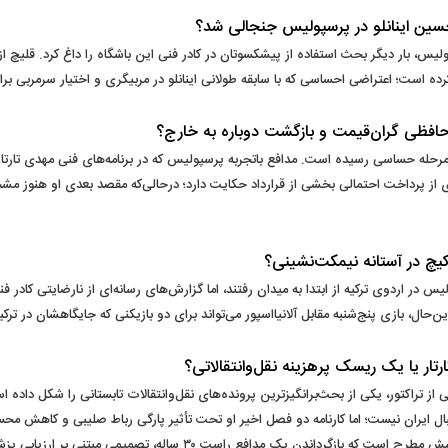
 حسین اینانلو در پرسپولیس جنجالی شد؟
لیس، بار دیگر بحث استفاده از پیشکسوتان در کادر فنی این باشگاه را داغ کرد. قلیچ از 
 کرده است؛ اعتراضی احساسی که با سابقه طولانی اینانلو در مربیگری و اختیار سرمربی بر
افظی گران‌قیمت و بازگشت دوباره به خارج؟
حله حساسی رسیده است. مدافع باتجربه پرسپولیس که در برنامه‌های فنی مهدی تارتار ج
‌ای از پرداخت احتمالی بخشی از قرارداد حکایت دارد؛ درحالی‌که مقصد بعدی او هنوز م
کیچ در آستانه نیمکت‌نشینی؟
س در اردوی ترکیه از ابتدا به میدان رفتند، اما گزارش‌های رسانه‌ای از نارضایتی کاد
 بااین‌حال، بازی پنج‌شنبه مقابل آلانیااسپور می‌تواند برای دو بازیکنی که جایگاهشان در ت
ر یا یک ریسک پرهزینه نقل‌وانتقالاتی؟
راکتور، یکی از بحث‌برانگیزترین پرونده‌های نقل‌وانتقالات تابستانی را شکل داده 
تبال ایران نیست؛ اما کارنامه دو فصل اخیر او تحت تأثیر پارگی رباط صلیبی و کاهش مح
 تصمیمی مبتنی بر ارزیابی پزشکی و فنی است یا خریدی متکی به خاطره، سابقه و شهرت؟