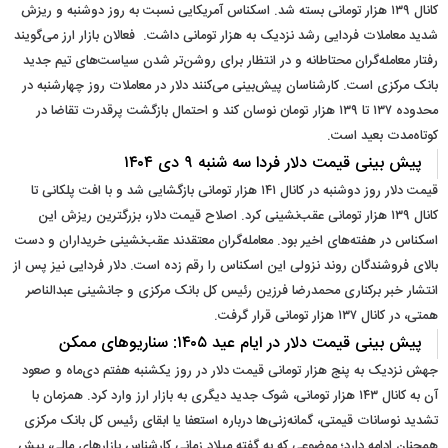
کانال ۱۳۹ هزار تومانی بسته شد. اسکناس آمریکایی نسبت به روز دوشنبه و ریزش
شدید معاملات فردایی رشد نزدیک به هزار تومانی داشت. فعالان بازار ارز می‌گویند
رفتار معامله‌گران محتاطانه و در انتظار برای روشن‌تر شدن سیاست‌های تیم جدید
بانک مرکزی است. کارشناسان پیش‌بینی می‌کنند دلار در معاملات روز چهارشنبه در
محدوده ۱۳۷ تا ۱۳۹ هزار تومان نوسان کند و احتمال بازگشت پرقدرت تقاضا در
کوتاه‌مدت بعید است.
پیش‌ بینی قیمت دلار فردا سه‌ شنبه ۹ دی ۱۴۰۴
قیمت دلار روز دوشنبه در کانال ۱۴۱ هزار تومانی بازگشایی شد و با افت پلکانی تا
کانال ۱۳۹ هزار تومانی عقب‌نشینی کرد. اصلاح قیمت دلار، بزرگترین ریزش این
اسکناس در هفته‌های اخیر بود. معامله‌گران معتقدند عقب‌نشینی خریداران و دست
بالای فروشندگان روند نزولی این اسکناس را رقم زده است. دلار فردایی نیز پس از
انتشار خبر برکناری محمدرضا فرزین رئیس کل بانک مرکزی و جانشینی عبدالناصر
همتی، در کانال ۱۳۷ هزار تومانی قرار گرفت.
پیش‌ بینی قیمت دلار در ایام عید ۱۴۰۵: سناریوهای ممکن
جهش نزدیک به پنج هزار تومانی قیمت دلار در روز یکشنبه هفتم دی‌ماه و صعود
آن به کانال ۱۴۳ هزار تومانی، شوک جدید دیگری به بازار ارز وارد کرد. همزمان با
تشدید نوسانات قیمتی، گمانه‌زنی‌ها درباره استعفا یا ابقای رئیس کل بانک مرکزی
همچنان ادامه دارد؛ موضوعی که به گفته میلاد زمانی کارشناس بازارهای مالی، بیش