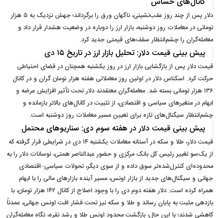
کانال‌های حساس
دلار پس از چند روز عقب‌نشینی، ناگهان ورق را برگرداند؛ جهش نزدیک به ۵ هزار
تومانی در معاملات روز دوشنبه، بازار ارز را دوباره در وضعیت هشدار قرار داد و
معامله‌گران را چشم‌انتظار سقف‌های قیمتی جدید کرد.
پیش‌ بینی قیمت دلار: تحلیل بازار ارز در تاریخ ۱۵ دی
قیمت دلار پس از بازگشایی بازار ارز در روز یکشنبه همچنان در فضای احتیاطی
حرکت کرد. اسکناس دلار در اولین روز معاملاتی هفته هزار تومان گران و در کانال
۱۳۶ هزار تومانی بسته شد. معامله‌گران معتقدند دلار تحت ‌تأثیر افزایش عرضه و
ابهام در متغیرهای سیاسی و اقتصادی، از تثبیت در کانال‌های بالاتر بازمانده و
چشم‌انتظار سیگنال‌های تازه برای تعیین مسیر معاملات روز دوشنبه است.
پیش‌ بینی قیمت دلار در هفته سوم دی: سناریوهای محتمل
قیمت دلار، طلا و سکه در آستانه معاملات یکشنبه ۱۴ دی در شرایطی قرار گرفته که
از یک‌سو تغییر رئیس کل بانک مرکزی و حضور عبدالناصر همتی، نوسانات دلار را به
محدوده‌ای کنترل‌شده‌تر سوق داده و از سوی دیگر، تحولات سیاسی–اقتصادی
جهانی و سیگنال‌های جدید از بازار اونس، مسیر آینده بازارهای مالی را با ابهام
همراه کرده است. دلار هفته دوم دی را با وجود اصلاح از کانال ۱۴۲ هزار تومان، با
بازدهی مثبت به پایان رساند و طلا و سکه نیز تحت فشار افت اونس جهانی، عمدتاً
کاهشی شدند؛ با این حال، بازگشت محدود اونس طلا و رشد نقره، نگاه معامله‌گران