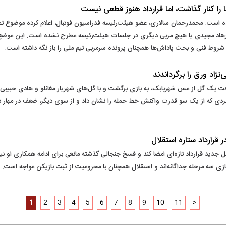
 را کنار گذاشت، اما قرارداد هنوز قطعی نیست
یده است. محمدرحمان سالاری، عضو هیئت‌رئیسه فدراسیون فوتبال، اعلام کرده موضوع تمدی
 فرهاد مجیدی یا هیچ مربی دیگری در جلسات هیئت‌رئیسه مطرح نشده است. این موض
ژاد ورق را برگرداندند
د؛ بردی که از یک سو قدرت واکنش خط حمله را نشان داد و از سوی دیگر، ضعف در مها
 قرارداد ستاره استقلال
ل جدید قرارداد تازه‌ای امضا کند و فسخ جنجالی گذشته مانعی برای ادامه همکاری او نی
ازی سه مرحله جداگانه‌اند و استقلال همچنان با محرومیت از ثبت بازیکن مواجه است.
1
2
3
4
5
6
7
8
9
10
11
>