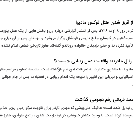
شایعه برگزاری مراسم ازدواج کریستیانو رونالدو و جورجینا رودریگز در روز ۸ اوت ۲۰۲۶، پس از انتشار گزارشی
سم مذهبی در کلیسای جامع تاریخی فونشال برگزار می‌شود و مهمانان پس از آن برای 
ً تأیید نکرده‌اند و حتی نزدیکان خانواده رونالدو گفته‌اند هنوز تاریخی قطعی اعلام نشده
حمد قربانی رقم نجومی گذاشت
 تبدیل شده است؛ هافبک ملی‌پوشی که مهدی تارتار برای تقویت مرکز زمین روی جذب او تأ
پیچیده کرده است. با وجود انتشار خبرهایی درباره نزدیک شدن مواضع طرفین، هنوز ه