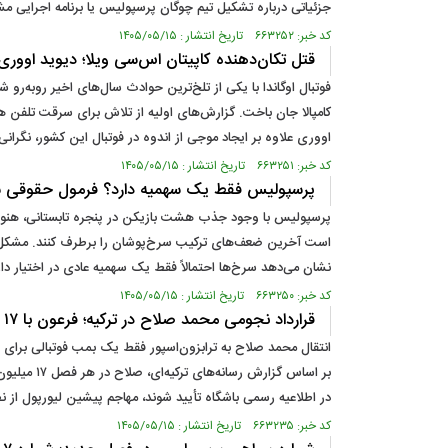
جزئیاتی درباره تشکیل تیم چوگان پرسپولیس یا برنامه اجرایی 
کد خبر: ۶۶۳۲۵۲ تاریخ انتشار : ۱۴۰۵/۰۵/۱۵
قتل تکان‌دهنده کاپیتان اس‌سی ویلا؛ دیوید اووری
فوتبال اوگاندا با یکی از تلخ‌ترین حوادث سال‌های اخیر روبه‌ر
کامپالا جان باخت. گزارش‌های اولیه از تلاش برای سرقت تلفن ه
اووری علاوه بر ایجاد موجی از اندوه در فوتبال این کشور، نگرانی
کد خبر: ۶۶۳۲۵۱ تاریخ انتشار : ۱۴۰۵/۰۵/۱۵
پرسپولیس فقط یک سهمیه دارد؟ فرمول حقوقی سر
پرسپولیس با وجود جذب هشت بازیکن در پنجره تابستانی، هنوز ن
است آخرین ضعف‌های ترکیب سرخ‌پوشان را برطرف کنند. مشکل 
نشان می‌دهد سرخ‌ها احتمالاً فقط یک سهمیه عادی در اختیار دارند، اما استثنای بازیکنان زیر ۲۵ سال، وضعیت لژیونرها و امکان جذب بازیکن آزاد، را
کد خبر: ۶۶۳۲۵۰ تاریخ انتشار : ۱۴۰۵/۰۵/۱۵
قرارداد نجومی محمد صلاح در ترکیه؛ فرعون با ۱۷ میلیون یورو رکورد اوسیمن را شکست؟
انتقال محمد صلاح به ترابزون‌اسپور فقط یک بمب فوتبالی برای 
بر اساس گ
در اطلاعیه رسمی باشگاه تأیید شوند، مهاجم پیشین لیورپول از نظ
کد خبر: ۶۶۳۲۳۵ تاریخ انتشار : ۱۴۰۵/۰۵/۱۵