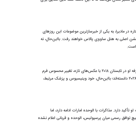
 درباره رزرو بخش‌هایی از یک هتل پنج‌ستاره در مادیرا، به یکی از خبرسازترین موضوعات این روزهای
جشن اصلی به هتل ساووی پالاس خواهند رفت. بااین‌حال، نه
 است.
وینیسیوس جونیور در آستانه آغاز نهمین فصل حضورش در رئال مادرید، با ظاهری متفاوت به تمرینات این تیم بازگشته است. مقایسه تصاویر مراسم معارفه او در تابستان ۲۰۱۸ با عکس‌های تازه، تغییر محسوس فرم
چانه و خط فک این بازیکن برزیلی را نشان می‌دهد. چند رسانه اسپانیایی و برزیلی این تغییر را نتیجه یک اقدام زیبایی در تعطیلات پس از جام جهانی ۲۰۲۶ دانسته‌اند؛ بااین‌حال، خود وینیسیوس و پزشک مرتبط،
کید دارد. مذاکرات با الوحده امارات ادامه دارد، اما
یچ توافق رسمی میان پرسپولیس، الوحده و قربانی اعلام نشده