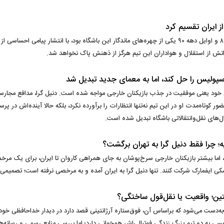
از ایران تقسیم کرد
فابیو جانواریو، هافبک برزیلی محبوب استقلال که در اواخر دهه ۸۰ و اوایل دهه ۹۰ یکی از چهره‌های ماندگار این باش
تش از استقلال و هواداران این تیم هرگز از ذهنش پاک نخواهد شد.
سپولیس را حل کند، اما به معمای جدید تبدیل شد
 خود یعنی موفقیت در جذب بازیکنان خارجی مواجه شده است. دنیل گرا، مدافع مجارستا
وتاه‌مدت او در این تیم نه‌تنها انتظارات را برآورده نکرد، بلکه حالا آینده‌اش در پرسپو
ل‌های نقل‌وانتقالاتی باشگاه تبدیل شده است.
 چرا فقط دنیل گرا به تهران برگشت؟
ه ارزروم به تهران بازگشت، اما بیشتر بازیکنان خارجی سرخ‌پوشان به جای همراهی کاروان تا ایران، 
زشکی ایفمارک شرکت کنند. تنها دنیل گرا به ایران آمده و به مرخصی نرفته است؛ تصمی
تین؛ واقعیت یا نقل‌قول ساختگی؟
ی مسی به دو تیم بزرگ زندگی فوتبالی‌اش همخوانی دارد؛ اما بررسی منابع رسمی و رسانه‌