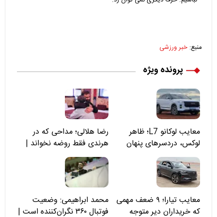
نباشیم. حرف دیگری نمی توان زد.
منبع:
خبر ورزشی
پرونده ویژه
معایب لوکانو L7؛ ظاهر
رضا هلالی؛ مداحی که در
لوکس، دردسرهای پنهان
هرندی فقط روضه نخواند |
مسئولان «تکیه‌گاه آقا مرتضی
علی(ع)» را جدی‌تر ببینند
معایب تیارا؛ ۹ ضعف مهمی
محمد ابراهیمی: وضعیت
که خریداران دیر متوجه
فوتبال ۳۶۰ نگران‌کننده است |