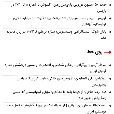
خرید ۵۰ میلیون یورویی پاری‌سن‌ژرمن؛ آکلیوش با شماره ۱۱ تا ۲۰۳۱ در
پاریس
فوربس: لیونل مسی میلیاردر شد؛ پشت پرده ثروت ۱.۱ میلیارد دلاری
فوق‌ستاره آرژانتینی
پایان شوک اینستاگرامی وینیسیوس؛ ستاره برزیلی تا ۲۰۳۲ در رئال مادرید
ماند
روی خط
سردار آزمون؛ بیوگرافی، زندگی شخصی، افتخارات و مسیر درخشش ستاره
فوتبال ایران
بیوگرافی علی انصاریان؛ از زمین‌های خاکی جنوب تهران تا پیراهن
پرسپولیس
عبدالرضا هلالی؛ از «رضا پله» تا مداحی؛ رؤیای فوتبالیستی که مسیر
زندگی‌اش تغییر کرد
اسم خواننده های زن ایرانی | از قمرالملوک وزیری تا گوگوش و نسل جدید
موسیقی ایران