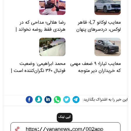
معایب لوکانو L7؛ ظاهر
رضا هلالی؛ مداحی که در
لوکس، دردسرهای پنهان
هرندی فقط روضه نخواند |
مسئولان «تکیه‌گاه آقا مرتضی
علی(ع)» را جدی‌تر ببینند
معایب تیارا؛ ۹ ضعف مهمی
محمد ابراهیمی: وضعیت
که خریداران دیر متوجه
فوتبال ۳۶۰ نگران‌کننده است |
می‌شوند
نقد سرمربی تیم ملی نباید
هزینه داشته باشد
این خبر را به اشتراک بگذارید:
کپی لینک