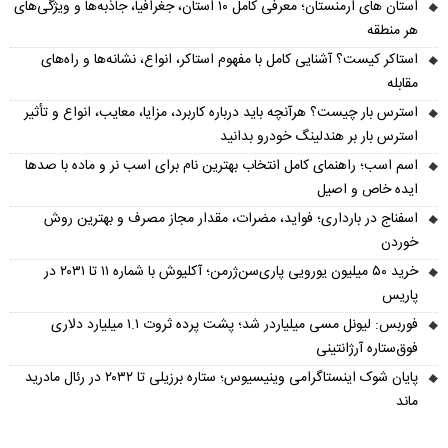
استان های ارمنستان؛ معرفی کامل ۱۰ استان، جغرافیا، جاذبه‌ها و ویژگی‌های
هر منطقه
استاکر کیست؟ آشنایی کامل با مفهوم استاکر، انواع، نشانه‌ها و راه‌های
مقابله
استرس بار چیست؟ هرآنچه باید درباره کاربرد، مزایا، معایب، انواع و تأثیر
استرس بار بر هندلینگ خودرو بدانید
اسم اسب؛ راهنمای کامل انتخاب بهترین نام برای اسب نر و ماده با صدها
ایده خاص و اصیل
اسفناج در بارداری؛ فواید، مضرات، مقدار مجاز مصرف و بهترین روش
خوردن
خرید ۵۰ میلیون یورویی پاری‌سن‌ژرمن؛ آکلیوش با شماره ۱۱ تا ۲۰۳۱ در
پاریس
فوربس: لیونل مسی میلیاردر شد؛ پشت پرده ثروت ۱.۱ میلیارد دلاری
فوق‌ستاره آرژانتینی
پایان شوک اینستاگرامی وینیسیوس؛ ستاره برزیلی تا ۲۰۳۲ در رئال مادرید
ماند