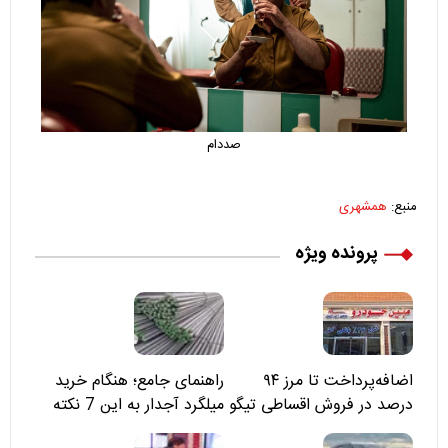
صددام
منبع:
همشهری
پرونده ویژه
اضافه‌پرداخت تا مرز ۹۴
راهنمای جامع؛ هنگام خرید
درصد در فروش اقساطی تیگو
میلگرد آجدار به این 7 نکته
۸؛ مسئولان «مبین خودرو» را
توجه کنید