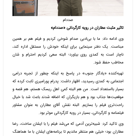
صددام
تاثیر مثبت عطاران در رویه کارگردانی «صددام»
وی ادامه داد: ما با بی‌ادبی صدام شوخی کردیم و فیلم هم بر همین
مبناست. یک دفتر سینمایی برای اینکه خودش را مستقل اداره کند،
ناچار است به کمدی روی بیاورد؛ البته سعی کردیم احترام و شان
مخاطب حفظ شود.
تهیه‌کننده «یادگار جنوب» در پاسخ به اینکه چطور از تجربه درامی
اجتماعی به کمدی رسیدید، اظهار داشت: پدرام پورامیری ثابت کرده که
بسیار بااستعداد است. من هم البته کمی اهل ریسک هستم، هم قصه و
موقعیت‌ها جذاب بود و هم بازیگران که اضافه شدند باعث شد با خیال
راحت‌تری فیلم را بسازیم. البته نقش آقای عطاران به عنوان مشاور
فیلمنامه و کارگردانی، بسیار در رویه کارگردانی موثر بود.
وی تاکید کرد: شبیه‌ترین آدمی که می‌شد فیلم را با ایشان ساخت، رضا
عطاران بود؛ خیلی هم منتظر ماندیم تا برنامه‌های ایشان با ما هماهنگ