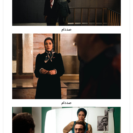
صددام
صددام