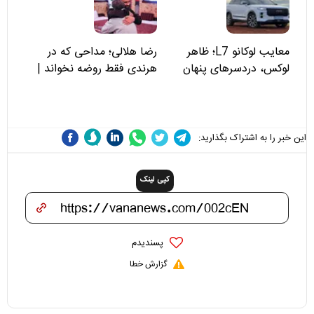
نمی‌بینند؟
معایب لوکانو L7؛ ظاهر
رضا هلالی؛ مداحی که در
لوکس، دردسرهای پنهان
هرندی فقط روضه نخواند |
مسئولان «تکیه‌گاه آقا مرتضی
علی(ع)» را جدی‌تر ببینند
این خبر را به اشتراک بگذارید:
کپی لینک
پسندیدم
گزارش خطا