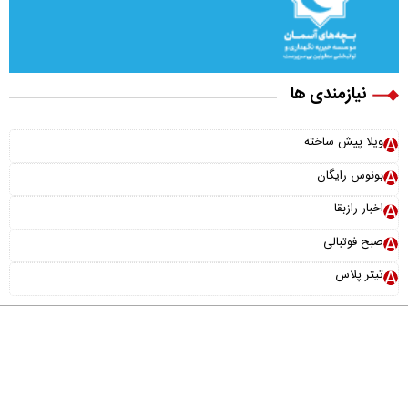
نیازمندی ها
ویلا پیش ساخته
بونوس رایگان
اخبار رازبقا
صبح فوتبالی
تیتر پلاس