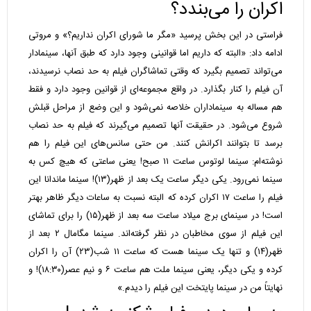
اکران را می‌بندد؟
فراستی در این بخش پرسید «مگر ما شورای اکران نداریم؟» و مروتی
ادامه داد: «البته که داریم اما قوانینی وجود دارد که طبق آنها، سینمادار
می‌تواند تصمیم بگیرد که وقتی تماشاگران فیلم به حد نصاب نرسیدند،
آن فیلم را کنار بگذارد. در واقع مجموعه‌ای از قوانین وجود دارد و فقط
هم مساله به سینماداران خلاصه نمی‌شود و این وضع از مراحل قبلش
شروع می‌شود. در حقیقت آنها تصمیم می‌گیرند که فیلم به حد نصاب
برسد تا بتوانند اکرانش کنند. من حتی سانس‌های این فیلم را هم
نوشته‌ام: سینما لوتوس ساعت ۱۱ صبح! یعنی ساعتی که هیچ کس به
سینما نمی‌رود. یکی دیگر ساعت یک بعد از ظهر(۱۳)! سینما ماندانا این
فیلم را ساعت ۱۷ اکران کرده که البته نسبت به ساعات دیگر ظاهر بهتر
است! در سینمای برج میلاد ساعت سه بعد از ظهر(۱۵) را برای تماشای
این فیلم از سوی مخاطبان در نظر گرفته‌اند. سینما مگامال ۲ بعد از
ظهر(۱۴) و تنها یک سینما هست که ساعت ۱۱ شب(۲۳) آن را اکران
کرده و یکی دیگر، یعنی سینما ملت هم ساعت ۶ و نیم عصر(۱۸:۳۰)! و
نهایتاً من در سینما پایتخت این فیلم را دیدم.»