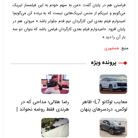
فراستی هم در پایان گفت: «من به سهم خودم به این فیلمساز تبریک
می‌گویم و تبریکم از جنس تبریک‌هایی نیست که به برنده کن می‌گویم!
امیدوارم فیلم بعدی این کارگردان نیم قدم جلوتر باشد.» مروتی هم در
پایان افزود: «امیدوارم فیلم بعدی کارگردان فیلمی باشد که بتوان دو سه
بار آن را دید.»
منبع:
همشهری
پرونده ویژه
معایب لوکانو L7؛ ظاهر
رضا هلالی؛ مداحی که در
لوکس، دردسرهای پنهان
هرندی فقط روضه نخواند |
مسئولان «تکیه‌گاه آقا مرتضی
علی(ع)» را جدی‌تر ببینند