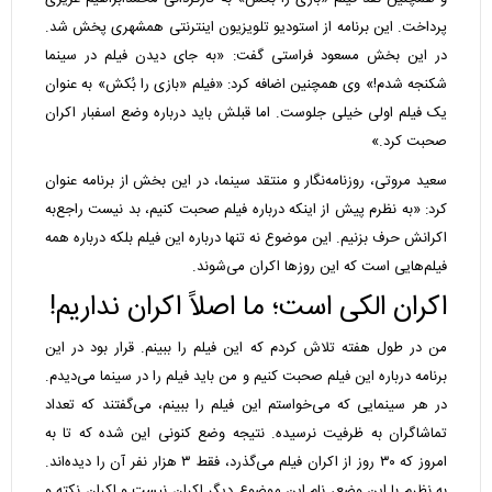
پرداخت. این برنامه از استودیو تلویزیون اینترنتی همشهری پخش شد.
در این بخش مسعود فراستی گفت: «به جای دیدن فیلم در سینما
شکنجه شدم!» وی همچنین اضافه کرد: «فیلم «بازی را بُکش» به عنوان
یک فیلم اولی خیلی جلوست. اما قبلش باید درباره وضع اسفبار اکران
صحبت کرد.»
سعید مروتی، روزنامه‌نگار و منتقد سینما، در این بخش از برنامه عنوان
کرد: «به نظرم پیش از اینکه درباره فیلم صحبت کنیم، بد نیست راجع‌به
اکرانش حرف بزنیم. این موضوع نه تنها درباره این فیلم بلکه درباره همه
فیلم‌هایی است که این روزها اکران می‌شوند.
اکران الکی است؛ ما اصلاً اکران نداریم!
من در طول هفته تلاش کردم که این فیلم را ببینم. قرار بود در این
برنامه درباره این فیلم صحبت کنیم و من باید فیلم را در سینما می‌دیدم.
در هر سینمایی که می‌خواستم این فیلم را ببینم، می‌گفتند که تعداد
تماشاگران به ظرفیت نرسیده. نتیجه وضع کنونی این شده که تا به
امروز که ۳۰ روز از اکران فیلم می‌گذرد، فقط ۳ هزار نفر آن را دیده‌اند.
به نظرم با این وضع، نام این موضوع دیگر اکران نیست و اکران نکته و