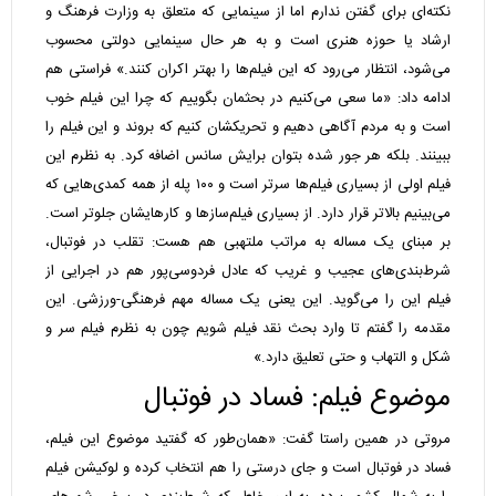
نکته‌ای برای گفتن ندارم اما از سینمایی که متعلق به وزارت فرهنگ و
ارشاد یا حوزه هنری است و به هر حال سینمایی دولتی محسوب
می‌شود، انتظار می‌رود که این فیلم‌ها را بهتر اکران کنند.» فراستی هم
ادامه داد: «ما سعی می‌کنیم در بحثمان بگوییم که چرا این فیلم خوب
است و به مردم آگاهی دهیم و تحریکشان کنیم که بروند و این فیلم را
ببینند. بلکه هر جور شده بتوان برایش سانس اضافه کرد. به نظرم این
فیلم اولی از بسیاری فیلم‌ها سرتر است و ۱۰۰ پله از همه کمدی‌هایی که
می‌بینیم بالاتر قرار دارد. از بسیاری فیلم‌سازها و کارهایشان جلوتر است.
بر مبنای یک مساله به مراتب ملتهبی هم هست: تقلب در فوتبال،
شرط‌بندی‌های عجیب و غریب که عادل فردوسی‌پور هم در اجرایی از
فیلم این را می‌گوید. این یعنی یک مساله مهم فرهنگی-ورزشی. این
مقدمه را گفتم تا وارد بحث نقد فیلم شویم چون به نظرم فیلم سر و
شکل و التهاب و حتی تعلیق دارد.»
موضوع فیلم: فساد در فوتبال
مروتی در همین راستا گفت: «همان‌طور که گفتید موضوع این فیلم،
فساد در فوتبال است و جای درستی را هم انتخاب کرده و لوکیشن فیلم