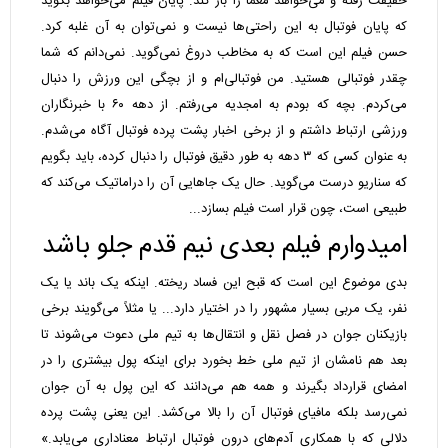
حقیقت رفته و می‌خواهد معما را باز کند. پایان فیلم می‌خواهد بگوید
که پایان فوتبال به این راحتی‌ها نیست و نمی‌توان به آن غلبه کرد.
حسن فیلم این است که به مخاطب دروغ نمی‌گوید. نمی‌دانم که شما
چقدر فوتبالی هستید. من فوتبالی‌ام و از بچگی این ورزش را دنبال
می‌کردم. بچه که بودم به امجدیه می‌رفتم. از دهه ۶۰ با خبرنگاران
ورزشی ارتباط داشتم و از برخی اخبار پشت پرده فوتبال آگاه می‌شدم.
به عنوان کسی که ۳ دهه به طور دقیق فوتبال را دنبال کرده، باید بگویم
که سناریو درست می‌گوید. حال یک جاهایی آن را دراماتیک می‌کند که
طبیعی است، چون قرار است فیلم بسازد...
امیدوارم فیلم بعدی نیم قدم جلو باشد
بدی موضوع این است که قبح این فساد ریخته. اینکه یک باند یا یک
نفر، یک مربی بسیار مشهور را در اختیار دارد... یا مثلاً می‌گویند برخی
بازیکنان جوان در فصل نقل و انتقال‌ها به تیم ملی دعوت می‌شوند تا
بعد هم نامشان از تیم ملی خط بخورد برای اینکه پول بیشتری را در
امضای قرارداد بگیرند و همه هم می‌دانند که این پول به آن جوان
نمی‌رسد بلکه مافیای فوتبال آن را بالا می‌کشد. این یعنی پشت پرده
دلالی که با همکاری آدم‌های درون فوتبال ارتباط معناداری می‌یابد.»