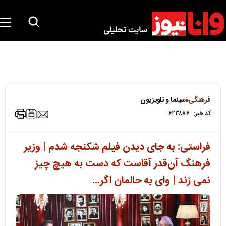
فرهنگی
سینما و تلویزیون
کد خبر:
۶۲۳۸۸۶
فراستی: به جای دیدن فیلم شکنجه شدم | وزیر
فرهنگ آن‌قدر آقاست که دست به هیچ چیز
نمی زند | وای به حالمان اگر...