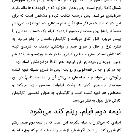
را به شمال کشور برده. به این خاطر که شرط‌بندی در برخی شهرهای
شمال کاملاً رایج است. یعنی همان «توتو» که در قهوه‌خانه‌ها دائم دارند
شرط‌بندی می‌کنند. پس درست انتخاب کرده و مشخص است که برای
این کار تحقیق شده. اگر سازندگان فیلم فوتبالی هم نبودند(که نمی‌دانم
بوده‌اند یا نه) روی موضوع تحقیق کرده‌اند. فیلم یک داستان معمایی را
پیش می‌برد. قتل اتفاق می‌افتد و کارگردان داستان را جلو می‌برد. به
نظرم نوع و حال و هوای فیلم و روایتش، نزدیک به کارهای تهیه
کننده‌اش است. یعنی مصطفی کیایی. ما در «خط ویژه» و «بارکد» هم
چنین چیزهایی دیده‌ایم. آن فیلم‌ها هم اتفاقاً ‌موضوعشان فساد بود...
چه در تم و چه در قصه‌گویی و روایت. پس ما قدری سلیقه تهیه کننده
را(وقتی می‌خواهیم با فیلم‌های قبلی‌اش آن را مقایسه کنیم) در این
موضوع می‌بینیم. کیایی‌ها پشت فیلم‌اند: محسن بازی می‌کند و
مصطفی هم تهیه کننده است و کارگردان، به عنوان نخستین کارگردان
کارش قابل قبول به نظر می‌رسد.
نیمه دوم فیلم، ریتم کند می‌شود
ایرادی که می‌توان به فیلم بگیریم این است که در نیمه دوم فیلم، ریتم
کار قدری کند می‌شود. اگر فصلی از فیلم را انتخاب کنیم که اوج فیلم به