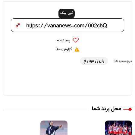
کپی لینک
پسندیدم
گزارش خطا
بایرن مونیخ
برچسب ها:
محل برند شما