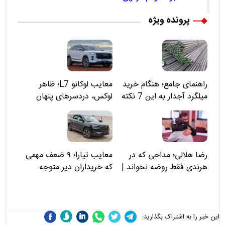
پرونده ویژه
راهنمای جامع؛ هنگام خرید
معایب لوکانو L7؛ ظاهر
میلگرد آجدار به این 7 نکته
لوکس، دردسرهای پنهان
توجه کنید
رضا هلالی؛ مداحی که در
معایب تیارا؛ ۹ ضعف مهمی
هرندی فقط روضه نخواند |
که خریداران دیر متوجه
مسئولان «تکیه‌گاه آقا مرتضی
می‌شوند
علی(ع)» را جدی‌تر ببینند
این خبر را به اشتراک بگذارید: