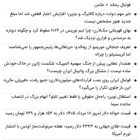
فوتبال رساند + عکس
خبر مهم دولت درباره کالابرگ و بنزین؛ افزایش اعتبار قطعی شد اما مبلغ
جدید هنوز مشخص نیست
بهای قهرمانی مک‌لارن؛ چرا تیم نوریس در ۲۰۲۶ سقوط کرد و چگونه دوباره
به مرسدس و فراری نزدیک شد؟
تعریف جنجالی مورینیو از رونالدو؛ «پرتغالی‌ها رئیس‌جمهور را نمی‌شناسند
اما کریستیانو را چرا!»
هشدار عطایی پیش از جنگ سهمیه المپیک؛ شکست ژاپن در خاک خودش
ساده نیست / مشکل بزرگ والیبال ایران چیست؟
فوتبال ایران روی بمب قراردادهای میلیون‌دلاری؛ جنپو رفت، «فیرپلی مالی»
این بار جلوی تکرار را می‌گیرد؟
استقلال نوین؛ راه‌حل حقوقی یا فقط تغییر تابلو؟ ابهام بزرگ در انتصاب
ساعده سیما
قیمت حواله دلار امروز ۱۸ مرداد ۱۴۰۵؛ دلار به ۱۵۴ هزار و ۶۴۹ تومان رسید
قیمت طلای جهانی به ۴۳۴۳ دلار رسید؛ هفته سرنوشت‌ساز اونس با انتشار
تورم آمریکا