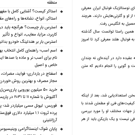
منطقه
ای نوستالژیک فوتبال ایران معرفی
استاکر کیست؟ آشنایی کامل با مفهو
کرد؛ بازیکنی که استقلالی‌ها خاطرات خوش زیادی در دهه 60 از او و گلزنی‌هایش دارند، هرچند
استاکر، انواع، نشانه‌ها و راه‌های مقا
 تحصیل به انگلیس رفت.
استرس بار چیست؟ هرآنچه باید درب
 همین راستا توانست سال گذشته
کاربرد، مزایا، معایب، انواع و تأثیر
 فوتبال هلند معرفی کرد تا امروز
استرس بار بر هندلینگ خودرو بدانی
اسم اسب؛ راهنمای کامل انتخاب به
نام برای اسب نر و ماده با صدها اید
قیده دارد در آینده‌ای نه چندان
خاص و اصیل
گفت و گویی را انجام دادیم که متن
اسفناج در بارداری؛ فواید، مضرات، 
مجاز مصرف و بهترین روش خوردن
خرید ۵۰ میلیون یورویی پاری‌سن‌ژ
 از سوی باشگاه نایمخن استعدادیابی شد، بعد از اینکه
آکلیوش با شماره ۱۱ تا ۲۰۳۱ در پاریس
ه کیفیت‌های فنی او مطمئن شدند با
فوربس: لیونل مسی میلیاردر شد؛ 
ز جهات مختلف او را مورد بررسی
پرده ثروت ۱.۱ میلیارد دلاری فوق‌ست
افی نیست و یک بازیکن باید از هر
آرژانتینی
پایان شوک اینستاگرامی وینیسیوس