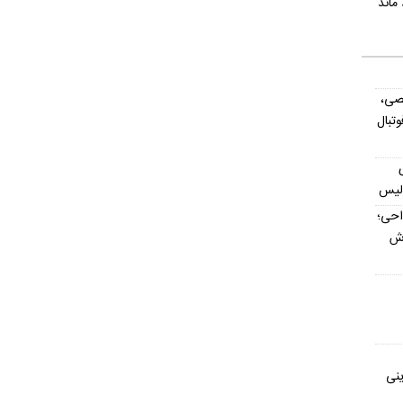
صی،
تبال
ولیس
داحی؛
اش
ینی