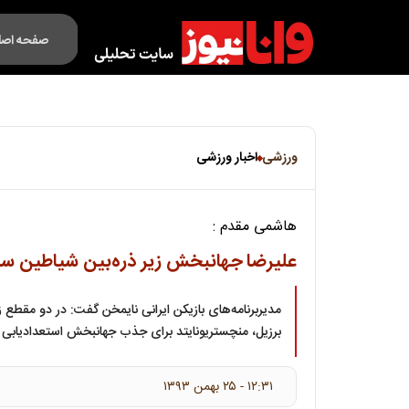
صفحه اصل
فکت لایف
ورزشی
اخبار ورزشی
هاشمی مقدم :
علیرضا جهانبخش زیر ذره‌بین شیاطین س
برزیل، منچستریونایتد برای جذب جهانبخش استعدادیابی ک
۱۲:۳۱ - ۲۵ بهمن ۱۳۹۳