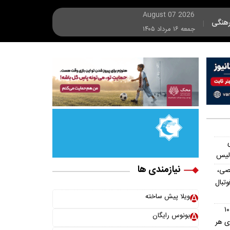
August 07 2026
هنگی
|
جمعه ۱۶ مرداد ۱۴۰۵
ولیس
نیازمندی ها
صی،
تبال
ویلا پیش ساخته
استان های ارمنستان؛ معرفی کامل ۱۰
بونوس رایگان
ای هر