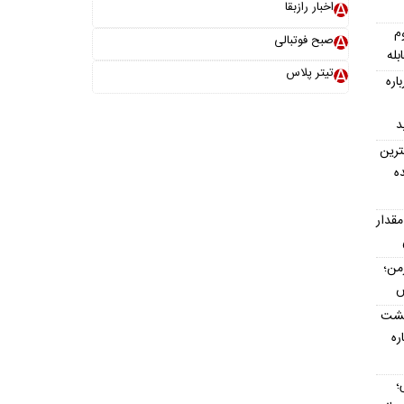
اخبار رازبقا
م
صبح فوتبالی
بله
تیتر پلاس
اره
د
ترین
ه
مقدار
رمن؛
پشت
اره
؛