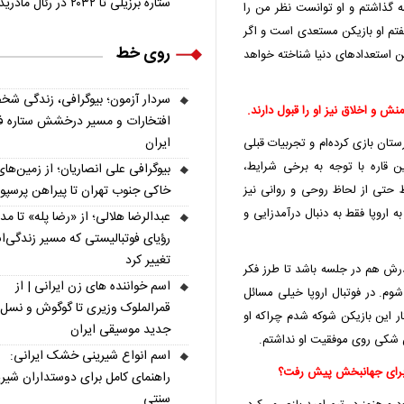
ستاره برزیلی تا ۲۰۳۲ در رئال مادرید ماند
لسه گذاشتم و او توانست نظر من را
گفتم او بازیکن مستعدی است و اگر
روی خط
رین استعدادهای دنیا شناخته خواهد
سردار آزمون؛ بیوگرافی، زندگی شخ
ش و اخلاق نیز او را قبول دارند.
افتخارات و مسیر درخشش ستاره فو
ایران
ان بازی کرده‌ام و تجربیات قبلی
ین قاره با توجه به برخی شرایط،
بیوگرافی علی انصاریان؛ از زمین‌های
خاکی جنوب تهران تا پیراهن پرسپ
 حتی از لحاظ روحی و روانی نیز
ه اروپا فقط به دنبال درآمدزایی و
عبدالرضا هلالی؛ از «رضا پله» تا م
رؤیای فوتبالیستی که مسیر زندگی‌
تغییر کرد
درش هم در جلسه باشد تا طرز فکر
اسم خواننده های زن ایرانی | از
شوم. در فوتبال اروپا خیلی مسائل
قمرالملوک وزیری تا گوگوش و نسل
ار این بازیکن شوکه شدم چراکه او
جدید موسیقی ایران
ین شکی روی موفقیت او نداشتم.
اسم انواع شیرینی خشک ایرانی:
 برای جهانبخش پیش رفت؟
راهنمای کامل برای دوستداران شیر
سنتی