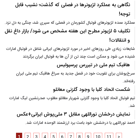
نگاهی به عملکرد لژیونرها در فصلی که گذشت؛ نشیب قابل
توجه!
عملکرد عمده لژیونرهای فوتبال کشورمان در فصلی که سپری شد، چنگی به دل نزد.
تکلیف ۵ لژیونر مطرح این هفته مشخص می شود/ بازار داغ نقل
و انتقالات!
شایعات زیادی طی روزهای اخیر در مورد لژیونرهای ایرانی شاغل در فوتبال امارات
شنیده می شود و ممکن است چند تن از آن ها به فوتبال ایران برگردند
هافبک تیم ملی در تیررس پرسپولیس
سرخ‌پوشان برای تقویت خود در فصل جدید به سراغ هافبک تیم ملی ایران
رفته‌اند.
شکست اتحاد کلبا با وجود گلزنی معانلو
تیم فوتبال اتحاد کلبا با وجود گلزنی شهریار مغانلو مغلوب صدرنشین لیگ امارات
شد.
نمایش درخشان نوراللهی مقابل ۳ ملی‌پوش ایرانی+عکس
احمد نوراللهی با درخشش خود باعث برد ارزشمند الوحده امارات شد.
1
2
3
4
5
6
7
8
9
10
11
>