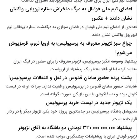
هافبک تیم ملی ایران برای ستاره جدید منچستریونایتد استوری گذاشت.
اعضای تیم ملی فوتبال به مرگ دلخراش ستاره اروپایی واکنش
نشان دادند + عکس
تعدادی از اعضای تیم ملی فوتبال در فضای مجازی به درگذشت ستاره پرتغالی تیم
لیورپول واکنش نشان دادند.‌
چراغ سبز لژیونر معروف به پرسپولیس؛ به اروپا نروم، قرمزپوش
می‌شوم!
پیشنهاد وسوسه انگیز پرسپولیس، لژیونر معروف را برای حضور در لیگ ایران
متقاعد کرده اما او فعلا منتظر یک پیشنهاد از اروپاست.
پشت پرده حضور سامان قدوس در نقل و انتقالات پرسپولیس!
شایعات حضور سامان قدوس در پرسپولیس واقعیت ندارد. چرا که او نه در لیست
کارتال بوده و نه مذاکره‌ای با این بازیکن صورت گرفته است.
یک لژیونر جدید در لیست خرید پرسپولیس
مدیرعامل باشگاه پرسپولیس در جدیدترین پروژه خود یکی لژیونر دیگر را در رادار
قرار داده است.
پیشنهاد ۳۳۰.۰۰۰.۰۰۰.۰۰۰ تومانی دو باشگاه به آقای لژیونر
لژیونر فوتبال ایران با پیشنهادات چشمگیری مواجه شده است.