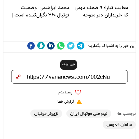
معایب تیارا؛ ۹ ضعف مهمی
محمد ابراهیمی: وضعیت
که خریداران دیر متوجه
فوتبال ۳۶۰ نگران‌کننده است |
می‌شوند
نقد سرمربی تیم ملی نباید
هزینه داشته باشد
این خبر را به اشتراک بگذارید:
کپی لینک
پسندیدم
گزارش خطا
تیم ملی فوتبال ایران
لژیونر فوتبال
برچسب ها:
سامان قدوس