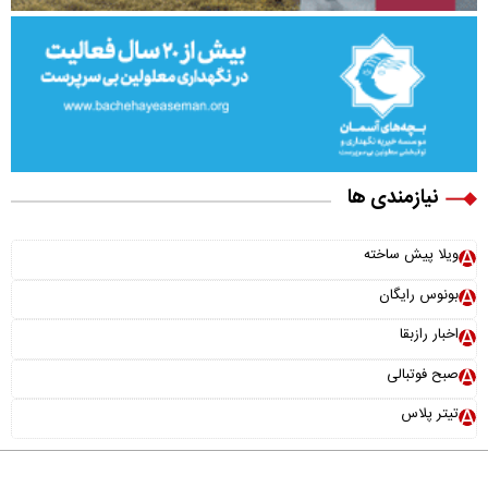
نیازمندی ها
ویلا پیش ساخته
بونوس رایگان
اخبار رازبقا
صبح فوتبالی
تیتر پلاس