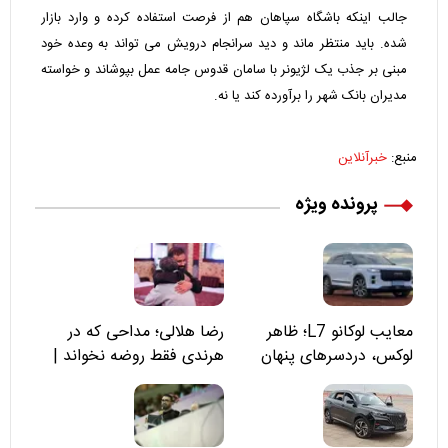
جالب اینکه باشگاه سپاهان هم از فرصت استفاده کرده و وارد بازار
شده. باید منتظر ماند و دید سرانجام درویش می تواند به وعده خود
مبنی بر جذب یک لژیونر با سامان قدوس جامه عمل بپوشاند و خواسته
مدیران بانک شهر را برآورده کند یا نه.
منبع:
خبرآنلاین
پرونده ویژه
معایب لوکانو L7؛ ظاهر
رضا هلالی؛ مداحی که در
لوکس، دردسرهای پنهان
هرندی فقط روضه نخواند |
مسئولان «تکیه‌گاه آقا مرتضی
علی(ع)» را جدی‌تر ببینند