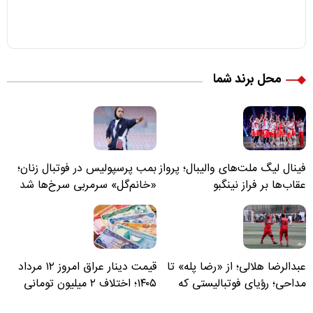
محل برند شما
فینال لیگ ملت‌های والیبال؛ پرواز
بمب پرسپولیس در فوتبال زنان؛
عقاب‌ها بر فراز نینگبو
«خانم‌گل» سرمربی سرخ‌ها شد
عبدالرضا هلالی؛ از «رضا پله» تا
قیمت دینار عراق امروز ۱۲ مرداد
مداحی؛ رؤیای فوتبالیستی که
۱۴۰۵؛ اختلاف ۲ میلیون تومانی
مسیر زندگی‌اش تغییر کرد
خرید نقدی و کارت بانکی