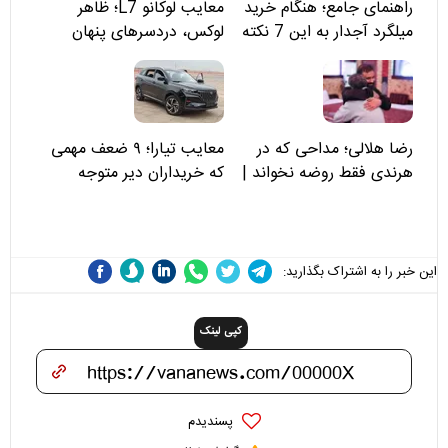
راهنمای جامع؛ هنگام خرید
معایب لوکانو L7؛ ظاهر
میلگرد آجدار به این 7 نکته
لوکس، دردسرهای پنهان
توجه کنید
رضا هلالی؛ مداحی که در
معایب تیارا؛ ۹ ضعف مهمی
هرندی فقط روضه نخواند |
که خریداران دیر متوجه
مسئولان «تکیه‌گاه آقا مرتضی
می‌شوند
علی(ع)» را جدی‌تر ببینند
این خبر را به اشتراک بگذارید:
کپی لینک
پسندیدم