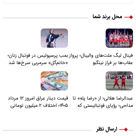
محل برند شما
فینال لیگ ملت‌های والیبال؛ پرواز
بمب پرسپولیس در فوتبال زنان؛
عقاب‌ها بر فراز نینگبو
«خانم‌گل» سرمربی سرخ‌ها شد
عبدالرضا هلالی؛ از «رضا پله» تا
قیمت دینار عراق امروز ۱۲ مرداد
مداحی؛ رؤیای فوتبالیستی که
۱۴۰۵؛ اختلاف ۲ میلیون تومانی
مسیر زندگی‌اش تغییر کرد
خرید نقدی و کارت بانکی
ارسال نظر