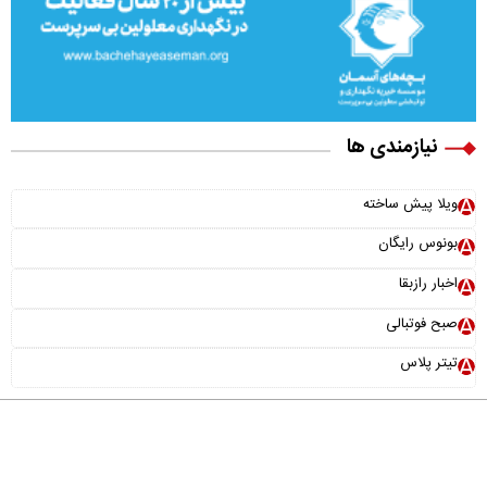
نیازمندی ها
ویلا پیش ساخته
بونوس رایگان
اخبار رازبقا
صبح فوتبالی
تیتر پلاس