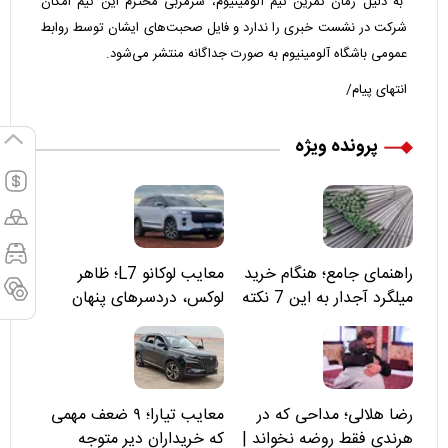
به دلیل زمان تمرین تیم آلومینیوم، سرمربی محترم این تیم امکان
شرکت در نشست خبری را ندارد و فایل صحبت‌های ایشان توسط روابط
عمومی باشگاه آلومینیوم به صورت جداگانه منتشر می‌شود.
انتهای پیام/
پرونده ویژه
راهنمای جامع؛ هنگام خرید
معایب لوکانو L7؛ ظاهر
میلگرد آجدار به این 7 نکته
لوکس، دردسرهای پنهان
توجه کنید
رضا هلالی؛ مداحی که در
معایب تیارا؛ ۹ ضعف مهمی
هرندی فقط روضه نخواند |
که خریداران دیر متوجه