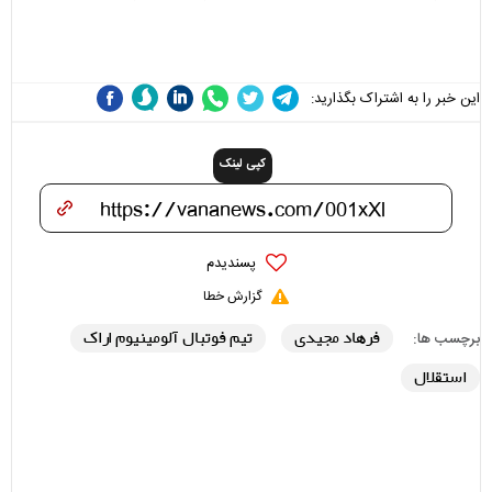
مسئولان «تکیه‌گاه آقا مرتضی
می‌شوند
علی(ع)» را جدی‌تر ببینند
این خبر را به اشتراک بگذارید:
کپی لینک
پسندیدم
گزارش خطا
فرهاد مجیدی
تیم فوتبال آلومینیوم اراک
برچسب ها:
استقلال