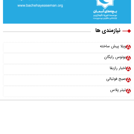
نیازمندی ها
ویلا پیش ساخته
بونوس رایگان
اخبار رازبقا
صبح فوتبالی
تیتر پلاس