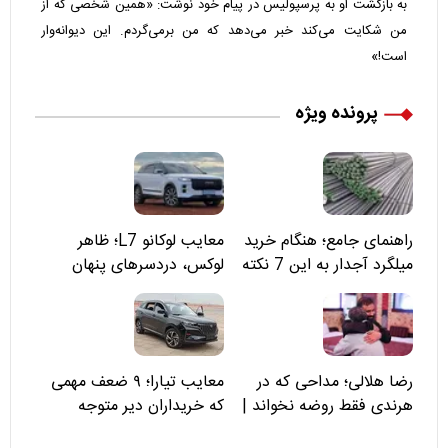
به بازگشت او به پرسپولیس در پیام خود نوشت: «همین شخصی که از
من شکایت می‌کند خبر می‌دهد که من برمی‌گردم. این دیوانه‌وار
است!»
پرونده ویژه
راهنمای جامع؛ هنگام خرید
معایب لوکانو L7؛ ظاهر
میلگرد آجدار به این 7 نکته
لوکس، دردسرهای پنهان
توجه کنید
رضا هلالی؛ مداحی که در
معایب تیارا؛ ۹ ضعف مهمی
هرندی فقط روضه نخواند |
که خریداران دیر متوجه
مسئولان «تکیه‌گاه آقا مرتضی
می‌شوند