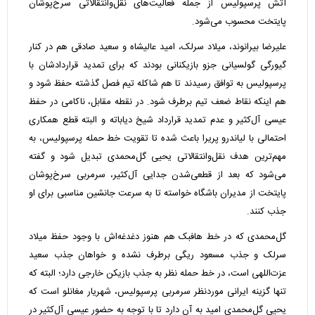
آتش پرسپولیس از جمله فعالیت‌های نقل‌وانتقالاتی سرخ‌پوشان
پایتخت محسوب می‌شود.
علیرضا بیرانوند، میلاد سرلک، امید عالیشاه و سعید صادقی هم در کنار
گیورگی گولسیانی جزو بازیکنانی بودند که برای تمدید قراردادشان با
پرسپولیس به توافق رسیدند تا هم شاکله تیم فصل گذشته حفظ شود و
هم اینکه نقاط ضعف تیم برطرف شود. در نقطه مقابل، ناکامی در حفظ
عیسی آل‌کثیر و عدم تمدید قرارداد شیخ دیاباته و البته قطع همکاری
احتمالی با لیاندرو پریرا باعث شده تا تقویت خط حمله پرسپولیس، به
مهم‌ترین هدف نقل‌وانتقالاتی یحیی گل‌محمدی تبدیل شود و گفته
می‌شود که بعد از قطعی‌شدن جدایی آل‌کثیر، سرمربی سرخ‌پوشان
پایتخت از مدیران باشگاه خواسته تا به سرعت جانشین مناسبی برای او
جذب کنند.
گل‌محمدی که در خط هافبک هم هنوز دغدغه‌اش با وجود حفظ میلاد
سرلک و جذب مسعود ریگی برطرف نشده و خواهان جذب سعید
عزت‌اللهی است، در خط حمله نظر به جذب بازیکن خارجی دارد؛ البته که
تنها گزینه ایرانی موردنظر سرمربی پرسپولیس، شهریار مغانلو است که
یحیی گل‌محمدی امید به آن دارد تا با توجه به حضور عیسی آل‌کثیر در