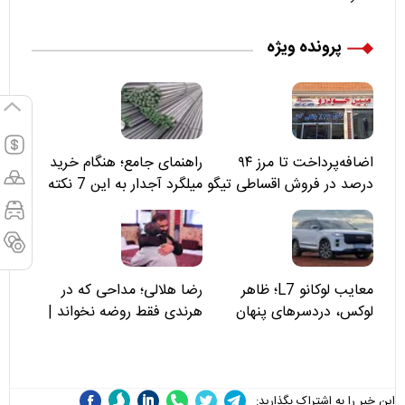
پرونده ویژه
اضافه‌پرداخت تا مرز ۹۴
راهنمای جامع؛ هنگام خرید
درصد در فروش اقساطی تیگو
میلگرد آجدار به این 7 نکته
۸؛ مسئولان «مبین خودرو» را
توجه کنید
نمی‌بینند؟
معایب لوکانو L7؛ ظاهر
رضا هلالی؛ مداحی که در
لوکس، دردسرهای پنهان
هرندی فقط روضه نخواند |
مسئولان «تکیه‌گاه آقا مرتضی
علی(ع)» را جدی‌تر ببینند
این خبر را به اشتراک بگذارید: