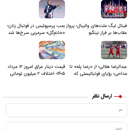
فینال لیگ ملت‌های والیبال؛ پرواز
بمب پرسپولیس در فوتبال زنان؛
عقاب‌ها بر فراز نینگبو
«خانم‌گل» سرمربی سرخ‌ها شد
عبدالرضا هلالی؛ از «رضا پله» تا
قیمت دینار عراق امروز ۱۲ مرداد
مداحی؛ رؤیای فوتبالیستی که
۱۴۰۵؛ اختلاف ۲ میلیون تومانی
مسیر زندگی‌اش تغییر کرد
خرید نقدی و کارت بانکی
ارسال نظر