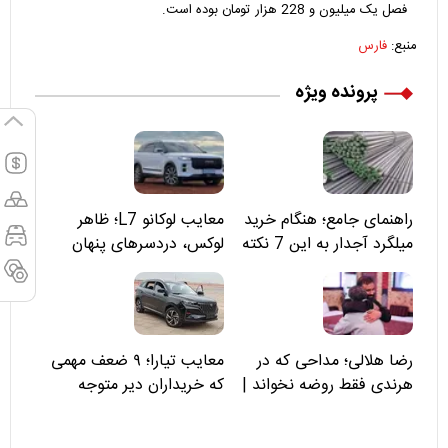
فصل یک میلیون و 228 هزار تومان بوده است.
منبع:
فارس
پرونده ویژه
راهنمای جامع؛ هنگام خرید
معایب لوکانو L7؛ ظاهر
میلگرد آجدار به این 7 نکته
لوکس، دردسرهای پنهان
توجه کنید
رضا هلالی؛ مداحی که در
معایب تیارا؛ ۹ ضعف مهمی
هرندی فقط روضه نخواند |
که خریداران دیر متوجه
مسئولان «تکیه‌گاه آقا مرتضی
می‌شوند
علی(ع)» را جدی‌تر ببینند