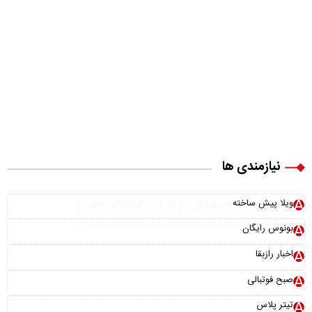
نیازمندی ها
×
ویلا پیش ساخته
نقش سامانه دفاع موشکی «اچ کیو ۹» در امنیت ملی کشور
بونوس رایگان
اخبار رازبقا
صبح فوتبالی
تیتر پلاس