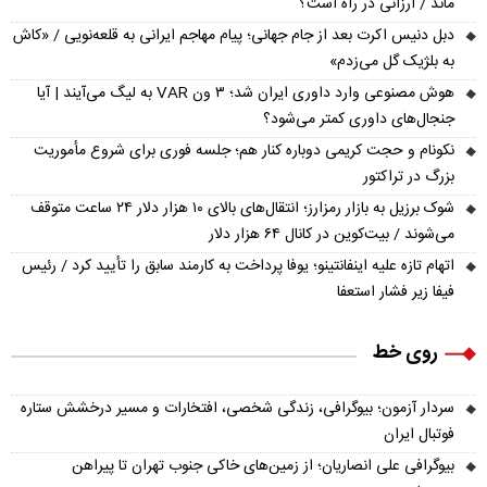
ماند / ارزانی در راه است؟
دبل دنیس اکرت بعد از جام جهانی؛ پیام مهاجم ایرانی به قلعه‌نویی / «کاش
به بلژیک گل می‌زدم»
هوش مصنوعی وارد داوری ایران شد؛ ۳ ون VAR به لیگ می‌آیند | آیا
جنجال‌های داوری کمتر می‌شود؟
نکونام و حجت کریمی دوباره کنار هم؛ جلسه فوری برای شروع مأموریت
بزرگ در تراکتور
شوک برزیل به بازار رمزارز؛ انتقال‌های بالای ۱۰ هزار دلار ۲۴ ساعت متوقف
می‌شوند / بیت‌کوین در کانال ۶۴ هزار دلار
اتهام تازه علیه اینفانتینو؛ یوفا پرداخت به کارمند سابق را تأیید کرد / رئیس
فیفا زیر فشار استعفا
روی خط
سردار آزمون؛ بیوگرافی، زندگی شخصی، افتخارات و مسیر درخشش ستاره
فوتبال ایران
بیوگرافی علی انصاریان؛ از زمین‌های خاکی جنوب تهران تا پیراهن