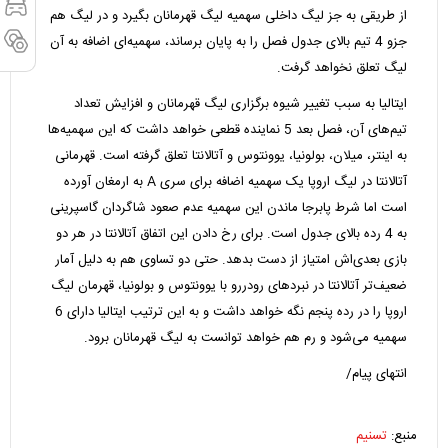
از طریقی به جز لیگ داخلی سهمیه لیگ قهرمانان بگیرد و در لیگ هم
جزو 4 تیم بالای جدول فصل را به پایان برساند، سهمیه‌ای اضافه به آن
لیگ تعلق نخواهد گرفت.
ایتالیا به سبب تغییر شیوه برگزاری لیگ قهرمانان و افزایش تعداد
تیم‌های آن، فصل بعد 5 نماینده قطعی خواهد داشت که این سهمیه‌ها
به اینتر، میلان، بولونیا، یوونتوس و آتالانتا تعلق گرفته است. قهرمانی
آتالانتا در لیگ اروپا یک سهمیه اضافه برای سری A به ارمغان آورده
است اما شرط پابرجا ماندن این سهمیه عدم صعود شاگردان گاسپرینی
به 4 رده بالای جدول است. برای رخ دادن این اتفاق آتالانتا در هر دو
بازی بعدی‌اش امتیاز از دست بدهد. حتی دو تساوی هم به دلیل آمار
ضعیف‌تر آتالانتا در نبردهای رودررو با یوونتوس و بولونیا، قهرمان لیگ
اروپا را در رده پنجم نگه خواهد داشت و به این ترتیب ایتالیا دارای 6
سهمیه می‌شود و رم هم خواهد توانست به لیگ قهرمانان برود.
انتهای پیام/
منبع:
تسنیم