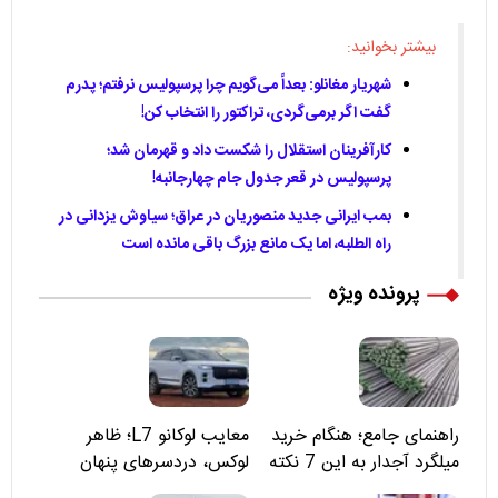
بیشتر بخوانید:
شهریار مغانلو: بعداً می‌گویم چرا پرسپولیس نرفتم؛ پدرم
گفت اگر برمی‌گردی، تراکتور را انتخاب کن!
کارآفرینان استقلال را شکست داد و قهرمان شد؛
پرسپولیس در قعر جدول جام چهارجانبه!
بمب ایرانی جدید منصوریان در عراق؛ سیاوش یزدانی در
راه الطلبه، اما یک مانع بزرگ باقی مانده است
پرونده ویژه
راهنمای جامع؛ هنگام خرید
معایب لوکانو L7؛ ظاهر
میلگرد آجدار به این 7 نکته
لوکس، دردسرهای پنهان
توجه کنید