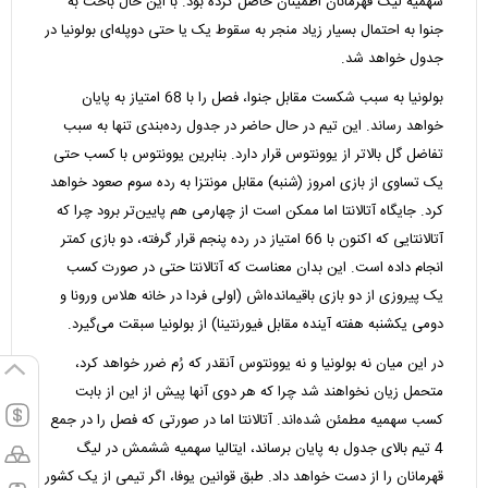
سهمیه لیگ قهرمانان اطمینان حاصل کرده بود. با این حال باخت به
جنوا به احتمال بسیار زیاد منجر به سقوط یک یا حتی دوپله‌ای بولونیا در
جدول خواهد شد.
بولونیا به سبب شکست مقابل جنوا، فصل را با 68 امتیاز به پایان
خواهد رساند. این تیم در حال حاضر در جدول رده‌بندی تنها به سبب
تفاضل گل بالاتر از یوونتوس قرار دارد. بنابرین یوونتوس با کسب حتی
یک تساوی از بازی امروز (شنبه) مقابل مونتزا به رده سوم صعود خواهد
کرد. جایگاه آتالانتا اما ممکن است از چهارمی هم پایین‌تر برود چرا که
آتالانتایی که اکنون با 66 امتیاز در رده پنجم قرار گرفته، دو بازی کمتر
انجام داده است. این بدان معناست که آتالانتا حتی در صورت کسب
یک پیروزی از دو بازی باقیمانده‌اش (اولی فردا در خانه هلاس ورونا و
دومی یکشنبه هفته آینده مقابل فیورنتینا) از بولونیا سبقت می‌گیرد.
در این میان نه بولونیا و نه یوونتوس آنقدر که رُم ضرر خواهد کرد،
متحمل زیان نخواهند شد چرا که هر دوی آنها پیش از این از بابت
کسب سهمیه مطمئن شده‌اند. آتالانتا اما در صورتی که فصل را در جمع
4 تیم بالای جدول به پایان برساند، ایتالیا سهمیه ششمش در لیگ
قهرمانان را از دست خواهد داد. طبق قوانین یوفا، اگر تیمی از یک کشور