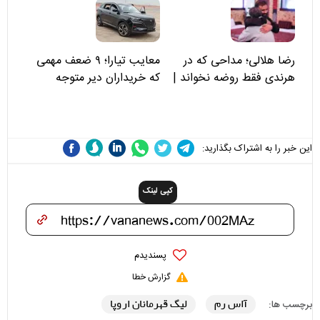
رضا هلالی؛ مداحی که در
معایب تیارا؛ ۹ ضعف مهمی
هرندی فقط روضه نخواند |
که خریداران دیر متوجه
مسئولان «تکیه‌گاه آقا مرتضی
می‌شوند
علی(ع)» را جدی‌تر ببینند
این خبر را به اشتراک بگذارید:
کپی لینک
پسندیدم
گزارش خطا
آاس رم
لیگ قهرمانان اروپا
برچسب ها: