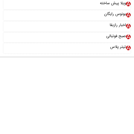
ویلا پیش ساخته
بونوس رایگان
اخبار رازبقا
صبح فوتبالی
تیتر پلاس
درباره ما
تماس با ما
آرشیو
پیوندها
عضویت در خبرنامه
خانواده ما