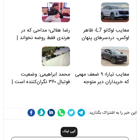
معایب لوکانو L7؛ ظاهر
رضا هلالی؛ مداحی که در
لوکس، دردسرهای پنهان
هرندی فقط روضه نخواند |
مسئولان «تکیه‌گاه آقا مرتضی
علی(ع)» را جدی‌تر ببینند
معایب تیارا؛ ۹ ضعف مهمی
محمد ابراهیمی: وضعیت
که خریداران دیر متوجه
فوتبال ۳۶۰ نگران‌کننده است |
می‌شوند
نقد سرمربی تیم ملی نباید
هزینه داشته باشد
این خبر را به اشتراک بگذارید:
کپی لینک