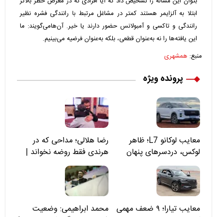
بتوان این مساله را تشخیص داد که آیا افرادی که در معرض خطر بالاتر
ابتلا به آلزایمر هستند کمتر در مشاغل مرتبط با رانندگی فشره نظیر
رانندگی و تاکسی و آمبولانس حضور دارند یا خیر. آن‌هامی‌گویند: ما
این یافته‌ها را نه به‌عنوان قطعی، بلکه به‌عنوان فرضیه‌ می‌بینیم.
منبع:
همشهری
پرونده ویژه
معایب لوکانو L7؛ ظاهر
رضا هلالی؛ مداحی که در
لوکس، دردسرهای پنهان
هرندی فقط روضه نخواند |
مسئولان «تکیه‌گاه آقا مرتضی
علی(ع)» را جدی‌تر ببینند
معایب تیارا؛ ۹ ضعف مهمی
محمد ابراهیمی: وضعیت