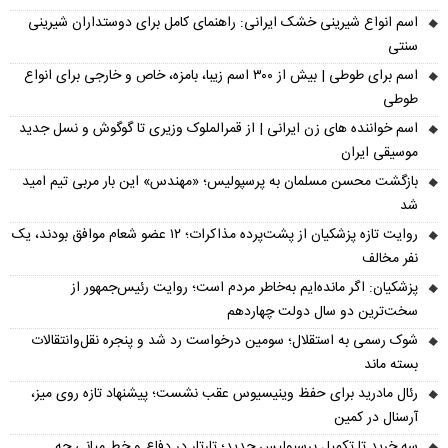
اسم انواع شیرینی خشک ایرانی: راهنمای کامل برای دوستداران شیرینی
سنتی
اسم برای طوطی | بیش از ۳۰۰ اسم زیبا، بامزه، خاص و خارجی برای انواع
طوطی
اسم خواننده های زن ایرانی | از قمرالملوک وزیری تا گوگوش و نسل جدید
موسیقی ایران
بازگشت محسن مسلمان به پرسپولیس؛ «مهندس» این بار مربی تیم امید
شد
روایت تازه پزشکیان از پشت‌پرده مذاکرات؛ ۱۲ عضو شعام موافق بودند، یک
نفر مخالف
پزشکیان: اگر مانده‌ایم به‌خاطر مردم است؛ روایت رئیس‌جمهور از
سخت‌ترین دو سال دولت چهاردهم
شوک رسمی به استقلال؛ سومین درخواست رد شد و پنجره نقل‌وانتقالات
بسته ماند
رئال مادرید برای حفظ وینیسیوس عقب نشست؛ پیشنهاد تازه روی میز،
آرسنال در کمین
سه خرید تا تکمیل پرسپولیس جدید؛ تارتار در دفاع و خط میانی چه