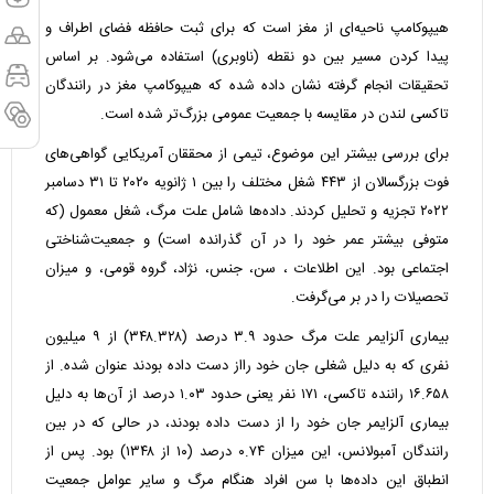
هیپوکامپ ناحیه‌ای از مغز است که برای ثبت حافظه فضای اطراف و
پیدا کردن مسیر بین دو نقطه (ناوبری) استفاده می‌شود. بر اساس
تحقیقات انجام گرفته نشان داده شده که هیپوکامپ مغز در رانندگان
تاکسی لندن در مقایسه با جمعیت عمومی بزرگ‌تر شده است.
برای بررسی بیشتر این موضوع، تیمی از محققان آمریکایی گواهی‌های
فوت بزرگسالان از ۴۴۳ شغل مختلف را بین ۱ ژانویه ۲۰۲۰ تا ۳۱ دسامبر
۲۰۲۲ تجزیه و تحلیل کردند. داده‌ها شامل علت مرگ، شغل معمول (که
متوفی بیشتر عمر خود را در آن گذرانده است) و جمعیت‌شناختی
اجتماعی بود. این اطلاعات ، سن، جنس، نژاد، گروه قومی، و میزان
تحصیلات را در بر می‌گرفت.
بیماری آلزایمر علت مرگ حدود ۳.۹ درصد (۳۴۸.۳۲۸) از ۹ میلیون
نفری که به دلیل شغلی جان خود رااز دست داده بودند عنوان شده. از
۱۶.۶۵۸ راننده تاکسی، ۱۷۱ نفر یعنی حدود ۱.۰۳ درصد از آن‌ها به دلیل
بیماری آلزایمر جان خود را از دست داده بودند، در حالی که در بین
رانندگان آمبولانس، این میزان ۰.۷۴ درصد (۱۰ از ۱۳۴۸) بود. پس از
انطباق این داده‌ها با سن افراد هنگام مرگ و سایر عوامل جمعیت