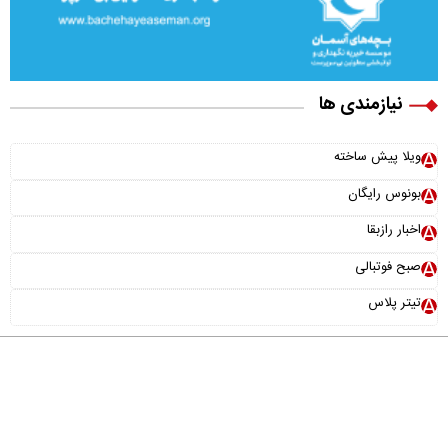
نیازمندی ها
ویلا پیش ساخته
بونوس رایگان
اخبار رازبقا
صبح فوتبالی
تیتر پلاس