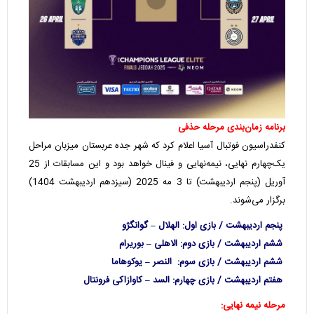
برنامه زمان‌بندی مرحله حذفی
کنفدراسیون فوتبال آسیا اعلام کرد که شهر جده عربستان میزبان مراحل
یک‌چهارم نهایی، نیمه‌نهایی و فینال خواهد بود و این مسابقات از 25
آوریل (پنجم اردیبهشت) تا 3 مه 2025 (سیزدهم اردیبهشت 1404)
برگزار می‌شوند.
پنجم اردیبهشت / بازی اول: الهلال – گوانگژو
ششم اردیبهشت / بازی دوم: الاهلی – بوریرام
ششم اردیبهشت / بازی سوم: النصر – یوکوهاما
هفتم اردیبهشت / بازی چهارم: السد – کاوازاکی فرونتال
مرحله نیمه نهایی: