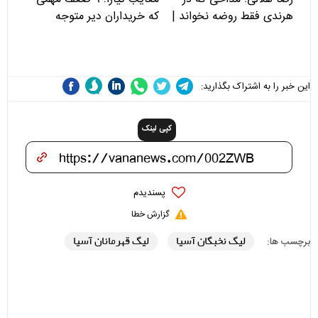
هرندی فقط روضه نخواند |
که خریداران دیر متوجه
مسئولان «تکیه‌گاه آقا مرتضی
می‌شوند
علی(ع)» را جدی‌تر ببینند
این خبر را به اشتراک بگذارید:
کپی لینک
پسندیدم
گزارش خطا
لیگ نخبگان آسیا
لیگ قهرمانان آسیا
برچسب ها: