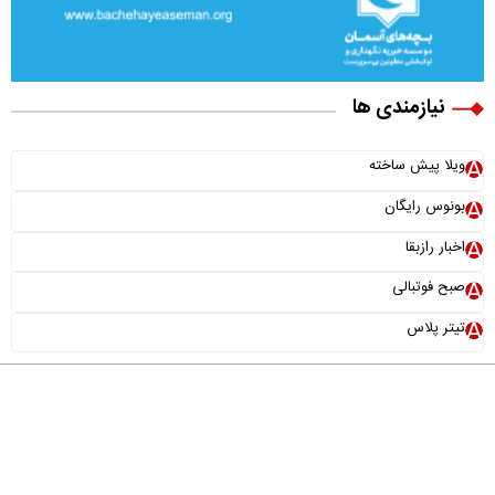
نیازمندی ها
ویلا پیش ساخته
بونوس رایگان
اخبار رازبقا
صبح فوتبالی
تیتر پلاس