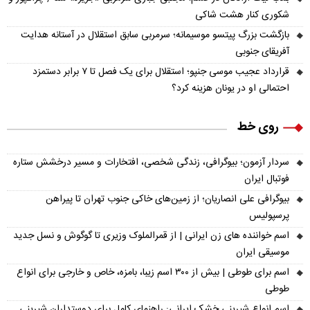
شکوری کنار هشت شاکی
بازگشت بزرگ پیتسو موسیمانه؛ سرمربی سابق استقلال در آستانه هدایت
آفریقای جنوبی
قرارداد عجیب موسی جنپو؛ استقلال برای یک فصل تا ۷ برابر دستمزد
احتمالی او در یونان هزینه کرد؟
روی خط
سردار آزمون؛ بیوگرافی، زندگی شخصی، افتخارات و مسیر درخشش ستاره
فوتبال ایران
بیوگرافی علی انصاریان؛ از زمین‌های خاکی جنوب تهران تا پیراهن
پرسپولیس
اسم خواننده های زن ایرانی | از قمرالملوک وزیری تا گوگوش و نسل جدید
موسیقی ایران
اسم برای طوطی | بیش از ۳۰۰ اسم زیبا، بامزه، خاص و خارجی برای انواع
طوطی
اسم انواع شیرینی خشک ایرانی: راهنمای کامل برای دوستداران شیرینی