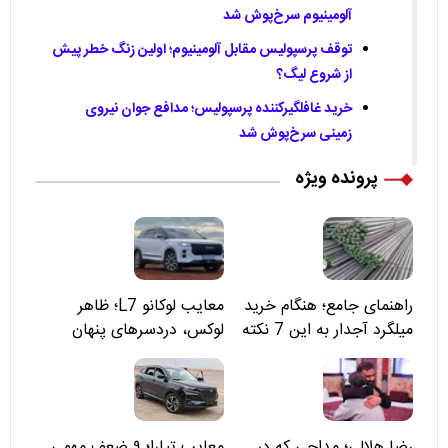
آلومینیوم سرخ‌پوش شد
توقف پرسپولیس مقابل آلومینیوم؛ اولین زنگ خطر پیش
از شروع لیگ؟
خرید غافلگیرکننده پرسپولیس؛ مدافع جوان نیروی
زمینی سرخ‌پوش شد
پرونده ویژه
راهنمای جامع؛ هنگام خرید
معایب لوکانو L7؛ ظاهر
میلگرد آجدار به این 7 نکته
لوکس، دردسرهای پنهان
توجه کنید
رضا هلالی؛ مداحی که در
معایب تیارا؛ ۹ ضعف مهمی