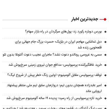
جدیدترین اخبار
بورس دوباره رکورد زد؛ پول‌های سرگردان در راه بازار سهام؟
دبل تماشایی مهاجم ایران در بلژیک؛ حسرت بزرگ جام جهانی برای
قلعه‌نویی زنده شد
مسی به عروسی رونالدو دعوت نشد؟ ماجرای عجیب دعوت آنتونلا بدون لئو
خرید غافلگیرکننده پرسپولیس؛ مدافع جوان نیروی زمینی سرخ‌پوش شد
توقف پرسپولیس مقابل آلومینیوم؛ اولین زنگ خطر پیش از شروع لیگ؟
امیر عابدزاده همچنان بدون تیم؛ دروازه‌بان سابق تیم ملی منتظر پیشنهاد
اروپایی ماند
خرید تازه پرسپولیس از راه رسید؛ پدیده ۱۹ ساله آلومینیوم سرخ‌پوش شد
بمب لیگ آزادگان در قشم؛ مجتبی جباری سرمربی «جزیره» شد / چراغپور و