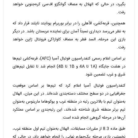
بگیرد، در حالی که الهلال به مصاف گوانگژو اف‌سی کره‌جنوبی خواهد
رفت.
همچنین، قرعه‌کشی، الأهلی را در برابر بوریرام یونایتد تایلند قرار داد که
به نظر می‌رسد دیداری نسبتاً آسان برای نماینده عربستان باشد. در دیگر
بازی این مرحله، السد قطر به مصاف کاوازاکی فرونتال ژاپن خواهد
رفت.
بر اساس اعلام رسمی کنفدراسیون فوتبال آسیا (AFC)، قرعه‌کشی تیم‌ها
در هشت جایگاه (1A تا 4A و 1B تا 4B) انجام شد تا تقابل تیم‌های
شرق و غرب تضمین شود
کنفدراسیون فوتبال آسیا اعلام کرد که تیم‌ها بر اساس موقعیت
جغرافیایی در دو سطح مختلف دسته‌بندی شده‌اند. در این میان، الهلال
به‌عنوان تیم با بالاترین رتبه در منطقه غرب و یوکوهاما مارینوس به‌عنوان
تیم برتر منطقه شرق شناخته شده‌اند، این رتبه‌بندی بر اساس عملکرد
آن‌ها در مرحله گروهی انجام شده است.
طبق ماده 8.3 از مقررات مسابقات، الهلال به‌عنوان تیم اول منطقه غرب،
نخستین بازی مرحله یک‌چهارم نهایی را انجام خواهد داد، در حالی که