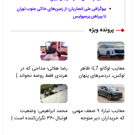
بیوگرافی علی انصاریان؛ از زمین‌های خاکی جنوب تهران
تا پیراهن پرسپولیس
پرونده ویژه
معایب لوکانو L7؛ ظاهر
رضا هلالی؛ مداحی که در
لوکس، دردسرهای پنهان
هرندی فقط روضه نخواند |
مسئولان «تکیه‌گاه آقا مرتضی
علی(ع)» را جدی‌تر ببینند
معایب تیارا؛ ۹ ضعف مهمی
محمد ابراهیمی: وضعیت
که خریداران دیر متوجه
فوتبال ۳۶۰ نگران‌کننده است |
می‌شوند
نقد سرمربی تیم ملی نباید
هزینه داشته باشد