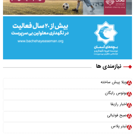
نیازمندی ها
ویلا پیش ساخته
بونوس رایگان
اخبار رازبقا
صبح فوتبالی
تیتر پلاس