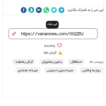
این خبر را به اشتراک بگذارید:
کپی لینک
پسندیدم
گزارش خطا
استقلال
رامین رضاییان
آرش رضاوند
برچسب ها:
روزبه چشمی
سیدحسین حسینی
مهرداد محمدی