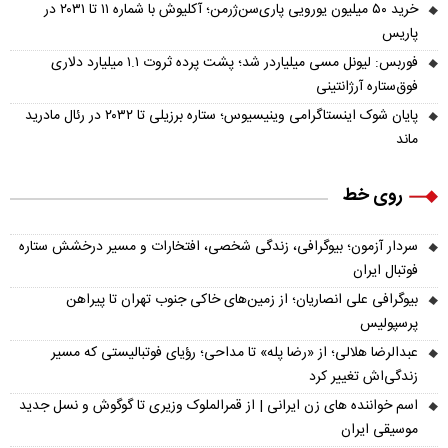
خرید ۵۰ میلیون یورویی پاری‌سن‌ژرمن؛ آکلیوش با شماره ۱۱ تا ۲۰۳۱ در
پاریس
فوربس: لیونل مسی میلیاردر شد؛ پشت پرده ثروت ۱.۱ میلیارد دلاری
فوق‌ستاره آرژانتینی
پایان شوک اینستاگرامی وینیسیوس؛ ستاره برزیلی تا ۲۰۳۲ در رئال مادرید
ماند
روی خط
سردار آزمون؛ بیوگرافی، زندگی شخصی، افتخارات و مسیر درخشش ستاره
فوتبال ایران
بیوگرافی علی انصاریان؛ از زمین‌های خاکی جنوب تهران تا پیراهن
پرسپولیس
عبدالرضا هلالی؛ از «رضا پله» تا مداحی؛ رؤیای فوتبالیستی که مسیر
زندگی‌اش تغییر کرد
اسم خواننده های زن ایرانی | از قمرالملوک وزیری تا گوگوش و نسل جدید
موسیقی ایران