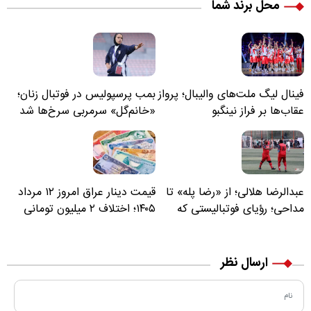
محل برند شما
فینال لیگ ملت‌های والیبال؛ پرواز
بمب پرسپولیس در فوتبال زنان؛
عقاب‌ها بر فراز نینگبو
«خانم‌گل» سرمربی سرخ‌ها شد
عبدالرضا هلالی؛ از «رضا پله» تا
قیمت دینار عراق امروز ۱۲ مرداد
مداحی؛ رؤیای فوتبالیستی که
۱۴۰۵؛ اختلاف ۲ میلیون تومانی
مسیر زندگی‌اش تغییر کرد
خرید نقدی و کارت بانکی
ارسال نظر