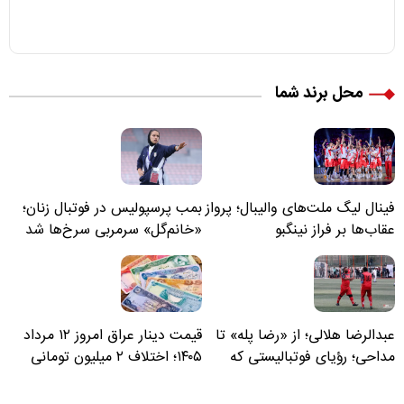
محل برند شما
فینال لیگ ملت‌های والیبال؛ پرواز
بمب پرسپولیس در فوتبال زنان؛
عقاب‌ها بر فراز نینگبو
«خانم‌گل» سرمربی سرخ‌ها شد
عبدالرضا هلالی؛ از «رضا پله» تا
قیمت دینار عراق امروز ۱۲ مرداد
مداحی؛ رؤیای فوتبالیستی که
۱۴۰۵؛ اختلاف ۲ میلیون تومانی
مسیر زندگی‌اش تغییر کرد
خرید نقدی و کارت بانکی