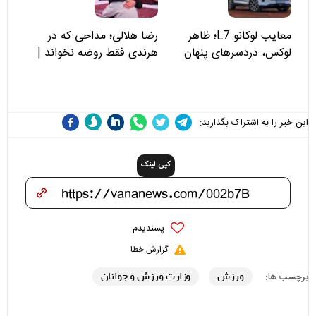
معایب لوکانو L7؛ ظاهر
رضا هلالی؛ مداحی که در
لوکس، دردسرهای پنهان
هرندی فقط روضه نخواند |
مسئولان «تکیه‌گاه آقا مرتضی
علی(ع)» را جدی‌تر ببینند
این خبر را به اشتراک بگذارید:
کپی لینک
پسندیدم
گزارش خطا
ورزش
وزارت ورزش و جوانان
برچسب ها: