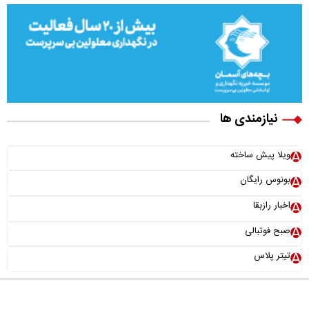
نیازمندی ها
×
ویلا پیش ساخته
نقش سامانه دفاع موشکی «اچ کیو ۹» در امنیت ملی کشور
بونوس رایگان
اخبار رازبقا
صبح فوتبالی
تیتر پلاس