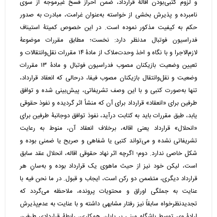
و لزوم کتبی‌بودن اقالۀ قرارداد، ضمن احراز فسخ غیرموجه از سوی
نامبرده و پذیرش بخشی از خواسته به‌عنوان غرامت، مبادرت به صدور
حکم به کیفیت مذکور نموده است. در این خصوص کمیتۀ استیناف
فدراسیون فوتبال مدنظر دارد: نخست؛ مطابق مقررات موضوعۀ
لازم‌الاجرا و با نگاه و اخذ وحدت‌ملاک از مادۀ ۱۴ مقررات نقل‌وانتقالات و
تعیین وضعیت بازیکنان مصوب فدراسیون فوتبال و مادۀ ۱۳ مقررات
وضعیت و نقل‌وانتقال بازیکنان مصوب فیفا، درحالی که انعقاد قرارداد،
تنها به‌صورت کتبی و با این وصف تشریفاتی، پیش‌بینی شده و توافق
طرفین برای «انعقاد» قرارداد برای آن که منشأ اثر گردیده و نفوذ حقوقی
یابد، طبق مقررات باید به کتابت درآید، نفوذ توافق دوجانبۀ طرفین برای
«انحلال» قرارداد یعنی اقاله، برخلاف انعقاد آن، منوط به رعایت
تشریفاتی نشده و می‌تواند کتبی یا شفاهی و صریح یا ضمنی بوده و
شکل خاصی ندارد. دوم؛ اگرچه اثر نهاد حقوقی اقاله، انحلال عقد سابق
است، لیکن خود نیز از حیث ماهوی یک قرارداد بوده و به‌سانِ هر
قرارداد دیگری، متضمن دو رکن است، ایجاب و قبول. در ما نحن فیه با
عنایت به جملگی اوراق و محتویات پرونده، ملاحظه می‌گردد که
تجدیدنظرخواه سابقاً نیز رفتار مشابهی داشته و با عنایت به عدم‌پذیرش
ارادۀ وی توسط باشگاه مبنی بر پایان همکاری، رابطۀ قراردادی طرفین