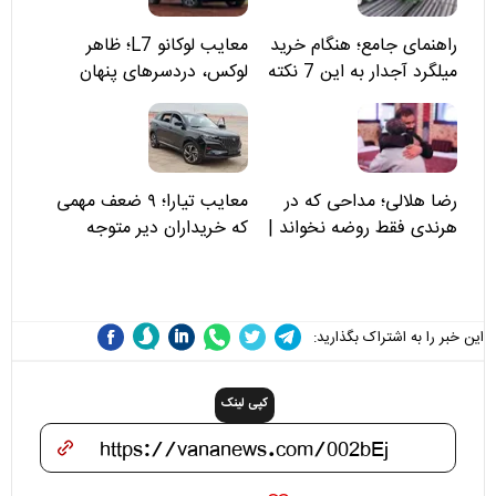
راهنمای جامع؛ هنگام خرید
معایب لوکانو L7؛ ظاهر
میلگرد آجدار به این 7 نکته
لوکس، دردسرهای پنهان
توجه کنید
رضا هلالی؛ مداحی که در
معایب تیارا؛ ۹ ضعف مهمی
هرندی فقط روضه نخواند |
که خریداران دیر متوجه
مسئولان «تکیه‌گاه آقا مرتضی
می‌شوند
علی(ع)» را جدی‌تر ببینند
این خبر را به اشتراک بگذارید:
کپی لینک