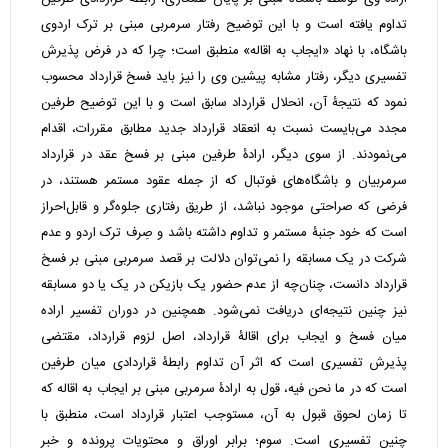
تداوم یافته است و با این توضیح رفتار سرمربی مبنی بر ترک اردوی
باشگاه، با نهاد «ایجاب به اقاله» منطبق است؛ چرا که در فرض پذیرش
تفسیری دیگر، رفتار مشابه پیشین وی را نیز باید فسخ قرارداد محسوب
نمود که نتیجۀ آن، انحلال قرارداد سابق است و با این توضیح طرفین
مجدد می‌بایست نسبت به انعقاد قرارداد جدید مطابق مقررات، اقدام
می‌نمودند. از سوی دیگر، ارادۀ طرفین مبنی بر فسخ عقد در قرارداد
سرمربیان و باشگاه‌های فوتبال که از جمله عقود مستمر هستند، در
فرضی که صراحتی موجود نباشد، از طریق رفتاری جلوه‌گر و قابل‌احراز
است که خود جنبۀ مستمر و تداوم داشته باشد و صِرف ترک اردو و عدم
شرکت در یک مسابقه را نمی‌توان دلالت بر قصد سرمربی مبنی بر فسخ
قرارداد دانست، چنان‌چه از عدم حضور یک بازیکن در یک یا دو مسابقه
نیز چنین نتیجه‌ای دریافت نمی‌شود. همچنین در دوران تفسیر اراده
میان فسخ و ایجاب برای اقالۀ قرارداد، اصل لزوم قرارداد، مقتضی
پذیرش تفسیری است که اثر آن تداوم رابطۀ قراردادی میان طرفین
است که در ما نحن فیه، قول به ارادۀ سرمربی مبنی بر ایجاب به اقاله که
تا زمان لحوق قبول به آن، مستوجب اعتبار قرارداد است، منطبق با
چنین تفسیری است. سوم؛ برابر اوراق و محتویات پرونده و خبر