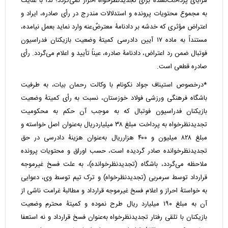
مزایای پرداخت‌نشده برای تجدیدنظرخواه احراز نمی‌گردد؛ لذا با عنایت
به مجموع محتویات پرونده و استدلالات مندرج در رأی صادره، ایراد و
اعتراض مؤثری که خدشه بر دادنامۀ معترضٌ‌عنه وارد نماید بعمل نیامده،
مستنداً به ماده ۱۷ آیین دادرسی کمیتۀ وضعیت بازیکنان فدراسیون
فوتبال ضمن رد اعتراض، دادنامۀ صادره، عیناً تأیید و اعلام می‌گردد. رأی
صادره قطعی است.
*درخصوص استیناف جواد نکونام با وکالت رحمان بیات، به طرفیت
باشگاه فرهنگی ورزشی فولاد خوزستان، نسبت به رأی کمیتۀ وضعیت
بازیکنان فدراسیون فوتبال که به موجب آن حکم به محکومیت
تجدیدنظرخواه به پرداخت مبلغ ۳۸ میلیاردریال به‌عنوان اصل خواسته و
مبلغ ۸۲۸ میلیون و ۴۰۰ هزارریال به‌عنوان هزینۀ دادرسی در حق
تجدیدنظرخوانده صادر گردیده است، حسب اوراق و محتویات پرونده
ملاحظه می‌گردد، باشگاه (تجدیدنظرخوانده)، به علت فسخ غیرموجه
قرارداد توسط سرمربی (تجدیدنظرخواه) و ترک تیم توسط وی، دعوایی
به خواستۀ احراز و اعلام فسخ غیرموجه قرارداد و مطالبۀ غرامت ناشی از
آن به مبلغ ۱۹۰ میلیارد ریال طرح نموده و کمیتۀ محترم وضعیت
بازیکنان با تلقی رفتار تجدیدنظرخواه به‌عنوان فسخ قرارداد و نه استعفا