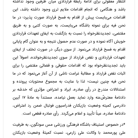
انتظار معقولی برای ادامۀ رابطۀ قراردادی میان طرفین وجود نداشته
باشد و هنگامی که انجام اقدامات ملایم تری وجود داشته باشد، این
اقدامات می‌بایست پیش از اقدام به فسخ قرارداد صورت پذیرد؛ در ما
نحن فیه برای نمونه باشگاه می‌بایست، به صورت کتبی و به طریق
مقتضی، تجدیدنظرخواه را نسبت به بازگشت به ایفای تعهدات قراردادی
خویش آگاه نموده و در صورت عدم حصول نتیجه و به عنوان گام پایانی
اقدام به فسخ قرارداد می‌نمود. از سوی دیگر، در صورت تخلف از ایفای
تعهدات قراردادی و نقض قرارداد از سوی تجدیدنظرخوانده، اصولاً این
باید تجدیدنظرخواه بود که اقدامات حقوقی و قضائی مقتضی را برای
اثبات نقض قرارداد و مطالبۀ غرامت ناشی از آن آغاز می‌نمود که در ما
نحن فیه چنین نیست؛ لذا با عنایت به مجموع محتویات پرونده و
استدلالات مندرج در رأی صادره، ایراد و اعتراض مؤثری که خدشه بر
دادنامۀ معترض‌ٌعنه وارد نماید بعمل نیامده، مستنداً به مادۀ ۱۷ آیین
دادرسی کمیته وضعیت بازیکنان فدراسیون فوتبال ضمن رد اعتراض،
دادنامۀ صادره، عیناً تأیید و اعلام می‌گردد. رأی صادره قطعی است.
*در خصوص استیناف باشگاه فرهنگی ورزشی مس سونگون، به طرفیت
علی پورمحمد با وکالت علی زارعی، نسبت کمیتۀ وضعیت بازیکنان