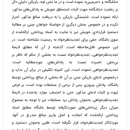
«باشگاه» و «سرمربی» نموده است و در ما نحن فیه، بازیکن دلیلی دال
بر رضایت «باشگاه» جهت اثبات استحقاق خویش به پاداش‌های مذکور،
ارائه ننموده است، شایستگی بازیکن را به دریافت مبالغ مذکور، احراز
نکرده و در خصوص بخش دیگری از خواستۀ خواهان مبنی بر مطالبۀ
دستمزد قراردادی خویش نیز با عنایت به اسناد پرداختی ارائه‌شده از
سوی باشگاه، حقی برای تجدیدنظرخواه به رسمیت نشناخته است. در
این خصوص قابل‌ملاحظه است، گذشته از آن که مطابق لایحۀ
تجدیدنظرخواهی، تجدیدنظرخواه نسبت به بخشی از حکم که ناظر بر
بی‌حقی نامبرده نسبت به پاداش‌های موردمطالبه است،
تجدیدنظرخواهی ننموده است، این کمیته تکلیفی در برابر آن ندارد و
درخصوص ادعای بازیکن مبنی بر آن که بخشی از مبالغ پرداختی توسط
باشگاه، پاداش پیروزی پس از برخی از مسابقات بوده است، بر فرض
ثبوت و اثبات ادعای مذکور، حتی با احتساب موارد یادشده در لایحۀ
تجدیدنظرخواهی به‌عنوان پاداش برد مسابقات نیز با توجه به مجموع
میزان دیگر پرداختی‌های صورت‌گرفته توسط باشگاه مطابق اسناد
پرداختی ارائه‌شده که اصالت و اصل واریز مبالغ مندرج در آنها،
موردانکار تجدیدنظرخواه، قرار نگرفته است، طلبی به‌عنوان دستمزد و