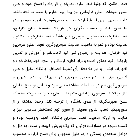
ضمن عقدی که جنبۀ تبعی دارد، نمی‌توان قرارداد را فسخ نمود و حتی
نقض تعهدات اصلی قراردادی نیز چنان‌چه تداوم یا تعدد نداشته باشد،
دلیل موجهی برای فسخ قرارداد محسوب نمی‌شود. در این خصوص و در
ما نحن فیه و حسب نگرش در قرارداد منعقده میان طرفین،
تجدیدنظرخوانده به‌عنوان سرمربی تیمِ باشگاه تجدیدنظرخواه، مشغول
فعالیت بوده و نظر به ماهیت فعالیت سرمربی‌گری، تعهد اصلی سرمربی
تیم فوتبال، هدایت و رهبری فنی تیمِ تحت‌نظر و آموزش و تمرین
بازیکنان تیم مذکور است و برابر لوایح ارسالی از سوی تجدیدنظرخواه و
اظهارات ایشان و نیز ملاحظۀ رأی کمیتۀ انضباطی باشگاه، دلیل و حتی
ادعایی مبنی بر عدم حضور سرمربی در تمرینات و عدم رهبری و
سرمربی‌گری تیم در مسابقات مشاهده نمی‌شود و با این توضیح، دلیلی
دال بر تخلف سرمربی از ایفای «تعهدات اصلی» خود به‌صورت عمده که
فسخ صورت‌گرفته از سوی باشگاه را توجیه کند، وجود نداشته و از
سو‌ی‌دیگر، کسب نتایج ضعیف از سوی تیم تحت‌نظر سرمربی نیز با
عنایت به آن‌که ماهیت تعهد سرمربیِ باشگاه، تعهد به‌وسیله بوده و
کسب نتیجه در مسابقات فوتبال که یک ورزش گروهی است، به علل و
عوامل متعددی بستگی دارد، دلیل موجهی برای فسخ قرارداد محسوب