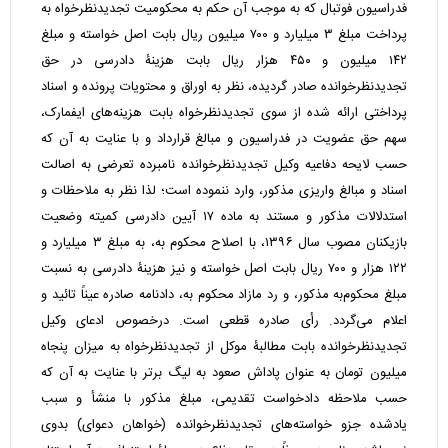
فدراسیون فوتبال که به موجب آن حکم به محکومیت تجدیدنظرخواه به
پرداخت مبلغ ۳ میلیارد و ۷۰۰ میلیون ریال بابت اصل خواسته و مبلغ
۱۴۲ میلیون و ۴۵۰ هزار ریال بابت هزینۀ دادرسی در حق
تجدیدنظرخوانده صادر گردیده، نظر به اوراق و محتویات پرونده و اسناد
پرداختی ارائه شده از سوی تجدیدنظرخواه بابت هزینه‌های ایفمارک،
سهم حق عضویت در فدراسیون و مبالغ قرارداد و با عنایت به آن که
حسب لایحه دفاعیه وکیل تجدیدنظرخوانده نامبرده تعرضی به اصالت
اسناد و مبالغ واریزی مذکور، وارد ننموده است؛ لذا نظر به ملاحظات و
استدلالات مذکور و مستند به ماده ۱۷ آیین دادرسی کمیته وضعیت
بازیکنان مصوب سال ۱۳۹۶، با اصلاح محکوم به، به مبلغ ۳ میلیارد و
۱۲۲ هزار و ۷۰۰ ریال بابت اصل خواسته و نیز هزینۀ دادرسی به نسبت
مبلغ محکوم‌به مذکور، و رد مازاد محکوم به، دادنامه صادره عیناً تائید و
اعلام می‌گردد. رأی صادره قطعی است. درخصوص ادعای وکیل
تجدیدنظرخوانده بابت مطالبۀ موکل از تجدیدنظرخواه به میزان پنجاه
میلیون تومان به عنوان پاداش صعود به لیگ برتر با عنایت به آن که
حسب ملاحظه دادخواست تقدیمی، مبلغ مذکور با منشأ و سبب
یادشده جزو خواسته‌های تجدیدنظرخوانده (خواهان دعوای) بدوی