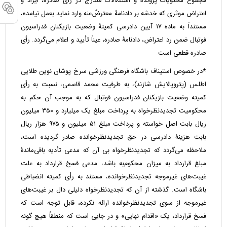
مجموع محتویات پرونده و استدلالات مندرج در رأی صادره، ایراد و
اعتراض موثری که خدشه بر دادنامۀ معترضٌ‌عنه وارد نماید بعمل نیامده،
مستنداً به ماده ۱۷ آیین دادرسی کمیتۀ وضعیت بازیکنان فدراسیون
فوتبال ضمن رد اعتراض، دادنامۀ صادره، عیناً تأیید و اعلام می‌گردد. رأی
صادره قطعی است.
*در خصوص استیناف باشگاه فرهنگی ورزشی سرخ پوشان نوین طلایی
اطلس (پتروپالایش شازند)، به طرفیت محمد قاسمی، نسبت به رأی
کمیته وضعیت بازیکنان فدراسیون فوتبال که به موجب آن حکم به
محکومیت تجدیدنظرخواه به پرداخت مبلغ یک میلیارد و ۳۵۰ میلیون
ریال بابت اصل خواسته و پرداخت مبلغ ۵۱ میلیون و ۹۷۵ هزار ریال
بابت هزینۀ دادرسی در حق تجدیدنظرخوانده صادر گردیده است،
ملاحظه می‌گردد که تجدیدنظرخواه بی آن که مدعی تأدیه باقی‌ماندۀ
مبلغ قرارداد به میزان محکوم‌به باشد، مدعی فسخ قرارداد به علت
غیبت‌های غیرموجه تجدیدنظرخوانده، مستند به رأی کمیته انضباطی
باشگاه است. گذشته از آن که تجدیدنظرخواه دلیلی دال بر غیبت‌های
غیرموجه از سوی تجدیدنظرخوانده ارائه نکرده، قابل توجه است که
فسخ قرارداد، یک «اقدام نهایی» و در جایی است که منطقاً هیچ گونه