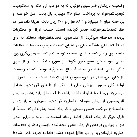
وضعیت بازیکنان فدراسیون فوتبال که به موجب آن حکم به محکومیت
تجدیدنظرخواه به پرداخت مبلغ ۱۲۸ میلیارد یال بابت اصل خواسته و
پرداخت مبلغ ۴ میلیارد و ۸۸۳ هزار و ۲۰۰ ریال بابت هزینۀ دادرسی در
حق تجدیدنظرخوانده صادر گردیده است، حسب اوراق و محتویات
پرونده ملاحظه می‌گردد از یک‌سوی، تجدیدنظرخواه مستند به رأی
کمیتۀ انضباطی باشگاه مبنی بر اخراج تجدیدنظرخوانده به‌علت تخلفات
متعدد وی و نیز کسب نتایج ضعیف توسط تیم تحت‌سرمربی‌گری وی،
مدعی موجه‌بودن فسخ صورت‌گرفته از سوی باشگاه بوده و از سوی
دیگر، مدعی اشتباه در محاسبۀ مبلغ محکومٌ‌به توسط کمیتۀ وضعیت
بازیکنان می‌باشد. در این‌خصوص قابل‌ملاحظه است حسب اصول و
قواعد کلی حقوق ورزشی برای آن یکی از طرفین قراردادی، «دلیل
موجهی» برای فسخ قرارداد داشته باشد، طرف مقابل باید به‌طور جدی و
قابل‌توجهی از ایفای تعهدات «اصلی» قراردادی خویش، سرباز زده و
به‌اصطلاح مرتکب «نقض بنیادین» قرارداد شود؛ به‌گونه‌ای که منطقاً از
طرفِ دیگر قرارداد، انتظار ادامۀ رابطۀ استخدامی نرود و برای صدق
عنوان بنیادین بر نقض قرارداد، نقض انجام‌شده بایستی ناظر بر «تعهدات
اصلی» قراردادی و آن نیز «قابل‌توجه» باشد؛ فلذا به صِرف نقض شروط