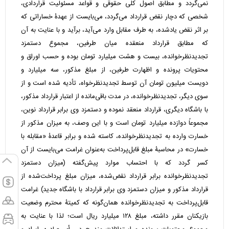
نمی‌گردد و مطابق اصول کلی حقوقی و قواعد مسئولیت قراردادی،
شخصی که دچار نقض قرارداد می‌گردد، می‌بایست از عهدۀ خساراتی که
بر اثر نقض یادشده، به طرف مقابل وارد می‌آید، برآید و با عنایت به آن
که مطابق قرارداد منعقده میان طرفین، مجموع دستمزد
تجدیدنظرخوانده، بیست و هشت میلیارد تومان بوده و حسب اوراق و
محتویات پرونده و اظهارت طرفین، از مبلغ مذکور، سه میلیارد و
دویست میلیون تومان آن توسط تجدیدنظرخواه، تأدیه شده است و از
سوی دیگر، تجدیدنظرخوانده، در مدت باقی‌مانده از اعتبار قرارداد مذکور،
با باشگاه دیگری، قرارداد منعقد نموده و دستمزد وی برابر قرارداد نوین،
مجموعاً دوازده میلیارد تومان است و با این وصف، به میزان مذکور از
خسارت وارده به تجدیدنظرخوانده، کاسته شده و برابر قاعدۀ «مقابله با
خسارت» در محاسبۀ مبلغ قابل‌پرداخت به‌عنوان غرامت می‌بایست از آن
کسر گردد که با احتساب موارد پیش‌گفته (میزان دستمزد
تجدیدنظرخوانده برابر قرارداد نقض‌شده، میزان مبلغ پرداخت‌شده از
قرارداد مذکور و میزان دستمزد وی برابر قرارداد با باشگاه جدید) غرامت
قابل‌پرداخت به تجدیدنظرخوانده همان‌گونه که کمیتۀ محترم وضعیت
بازیکنان مقرر داشته، مبلغ ۱۲۸ میلیارد ریال است؛ لذا با عنایت به