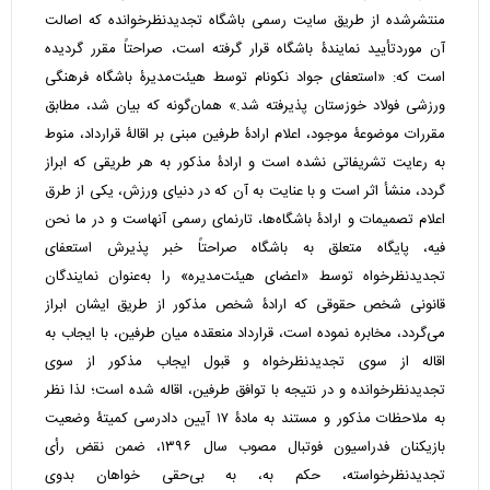
منتشرشده از طریق سایت رسمی باشگاه تجدیدنظرخوانده که اصالت
آن موردتأیید نمایندۀ باشگاه قرار گرفته است، صراحتاً مقرر گردیده
است که: «استعفای جواد نکونام توسط هیئت‌مدیرۀ باشگاه فرهنگی
ورزشی فولاد خوزستان پذیرفته شد.» همان‌گونه که بیان شد، مطابق
مقررات موضوعۀ موجود، اعلام ارادۀ طرفین مبنی بر اقالۀ قرارداد، منوط
به رعایت تشریفاتی نشده است و ارادۀ مذکور به هر طریقی که ابراز
گردد، منشأ اثر است و با عنایت به آن که در دنیای ورزش، یکی از طرق
اعلام تصمیمات و ارادۀ باشگاه‌ها، تارنمای رسمی آنهاست و در ما نحن
فیه، پایگاه متعلق به باشگاه صراحتاً خبر پذیرش استعفای
تجدیدنظرخواه توسط «اعضای هیئت‌مدیره» را به‌عنوان نمایندگان
قانونی شخص حقوقی که ارادۀ شخص مذکور از طریق ایشان ابراز
می‌گردد، مخابره نموده است، قرارداد منعقده میان طرفین، با ایجاب به
اقاله از سوی تجدیدنظرخواه و قبول ایجاب مذکور از سوی
تجدیدنظرخوانده و در نتیجه با توافق طرفین، اقاله شده است؛ لذا نظر
به ملاحظات مذکور و مستند به مادۀ ۱۷ آیین دادرسی کمیتۀ وضعیت
بازیکنان فدراسیون فوتبال مصوب سال ۱۳۹۶، ضمن نقض رأی
تجدیدنظرخواسته، حکم به، به بی‌حقی خواهان بدوی