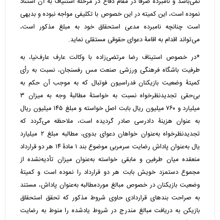
نمی‌باشد و نامبرده صرفاً در مقام دفاع در مرحلۀ استنیاف به آن استناد
نموده است، این کمیته در این خصوص با تکلیفی مواجه نبوده و بدیهی
است چنانچه نامبرده مدعی استحقاق خود به مبلغ مذکور است،
می‌تواند اقدام به اقامۀ دعوای حقوقی مستقلی نماید.
*در خصوص استیناف رضا مرتضی‌زاده با وکالت عارف عارف‌نیا، به
طرفیت باشگاه فرهنگی ورزشی صنعت مس رفسنجان، نسبت به رأی
کمیتۀ وضعیت بازیکنان فدراسیون فوتبال که به موجب آن حکم به
بی‌حقی تجدیدنظرخواه نسبت به خواستۀ مطالبۀ وجه به میزان ۳
میلیارد و ۷۶۰ میلیون ریال بابت اصل خواسته و مبلغ ۱۴۵ میلیون ریال
به عنوان هزینۀ دادرسی صادر گردیده است، ملاحظه می‌گردد که
تجدیدنظرخواه به‌عنوان خواهان دعوای بدوی، مطالبه مبلغ ۲ میلیارد
یال به‌عنوان پاداش رضایت سرمربی موضوع بند ۱ مادۀ ۱۴ هر دو قرارداد
منعقده میان طرفین و مابقی خواسته به‌عنوان میزان تأدیه‌نشده از
مجموع دستمزد خویش بابت هر دو قرارداد را نموده است و کمیتۀ
وضعیت بازیکنان در خصوص مبالغ موردمطالبه به‌عنوان پاداش، مستند
به صراحت بند‌های قراردادی حاوی شروط مذکور که تحقق استحقاق
بازیکن به دریافت مبالغ مندرج در شروط یادشده را منوط به رضایت