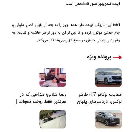
آینده غندی‌پور هنوز نامشخص است.
قطعا این بازیکن آینده دار، همه چیز را به بعد از پایان فصلِ ملوان و
جام حذفی موکول کرده و تا قبل از آن به دور از هر حاشیه و شایعه، به
رقم زدنی پایانی خوش در جمع انزلی‌چی‌ها فکر می‌کند.
پرونده ویژه
معایب لوکانو L7؛ ظاهر
رضا هلالی؛ مداحی که در
لوکس، دردسرهای پنهان
هرندی فقط روضه نخواند |
مسئولان «تکیه‌گاه آقا مرتضی
علی(ع)» را جدی‌تر ببینند