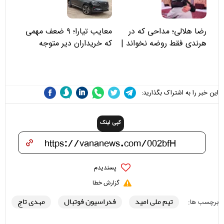
رضا هلالی؛ مداحی که در
معایب تیارا؛ ۹ ضعف مهمی
هرندی فقط روضه نخواند |
که خریداران دیر متوجه
مسئولان «تکیه‌گاه آقا مرتضی
می‌شوند
علی(ع)» را جدی‌تر ببینند
این خبر را به اشتراک بگذارید:
کپی لینک
پسندیدم
گزارش خطا
تیم ملی امید
فدراسیون فوتبال
مهدی تاج
برچسب ها: