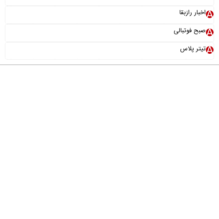
اخبار رازبقا
صبح فوتبالی
تیتر پلاس
درباره ما
تماس با ما
آرشیو
پیوندها
عضویت در خبرنامه
خانواده ما
طراحی و تولید:
"ایران سامانه"