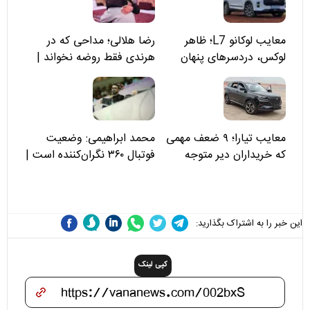
معایب لوکانو L7؛ ظاهر
رضا هلالی؛ مداحی که در
لوکس، دردسرهای پنهان
هرندی فقط روضه نخواند |
مسئولان «تکیه‌گاه آقا مرتضی
علی(ع)» را جدی‌تر ببینند
معایب تیارا؛ ۹ ضعف مهمی
محمد ابراهیمی: وضعیت
که خریداران دیر متوجه
فوتبال ۳۶۰ نگران‌کننده است |
می‌شوند
نقد سرمربی تیم ملی نباید
هزینه داشته باشد
این خبر را به اشتراک بگذارید:
کپی لینک