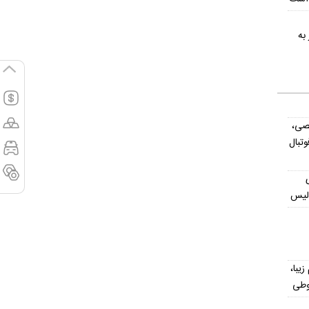
ر دلار به
صی،
تبال
ولیس
یش از ۳۰۰ اسم زیبا،
وطی