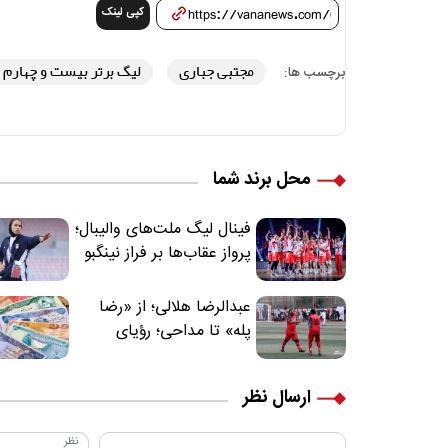
کپی لینک
مجتبی جباری
لیگ برتر بیست و چهارم
برچسب ها:
محل برند شما
فینال لیگ ملت‌های والیبال؛
پرواز عقاب‌ها بر فراز نینگبو
عبدالرضا هلالی؛ از «رضا
پله» تا مداحی؛ رؤیای
فوتبالیستی که مسیر
زندگی‌اش تغییر کرد
ارسال نظر