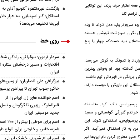
 همه اعتبار حرف بزند، این توانایی
بازگشت غیرمنتظره آنتونیو آدان به
 فراهم کند.
استقلال؛ گلر اسپانیایی ۱۰۰ هزا
آبی‌ها تخفیف می‌دهد؟
ه سریع‌تر وارد عمل شوند تا چند
لال نگران سرنوشت تیم‌شان هستند
روی خط
تقلال باید دست‌کم چهار یا پنج
سردار آزمون؛ بیوگرافی، زندگی شخ
رارداد با اندونگ به گوش می‌رسد،
افتخارات و مسیر درخشش ستاره فو
ل گذشته بود. او به‌واقع بهترین
ایران
نقش پررنگی در قهرمانی تیم داشت.
بیوگرافی علی انصاریان؛ از زمین‌های
تقلال این بازیکن را دوست دارند،
خاکی جنوب تهران تا پیراهن پرسپ
 شود.
اسم خواننده های زن ایرانی | از
ا ۲ بازیکن لیست مازاد پرسپولیس تاکید کرد: متاسفانه
قمرالملوک وزیری تا گوگوش و نسل
 خواندم گئورگی گولسیانی و سعید
جدید موسیقی ایران
پرسپولیس، استقلالی شوند. این
اسم برای طوطی | ب
من به کار استقلال نمی‌آیند. اگر
بامزه، خاص و خارجی برای انواع ط
حتی مطرح کردن نام این‌ها نیز
اسم انواع شیرینی خشک ایرانی: