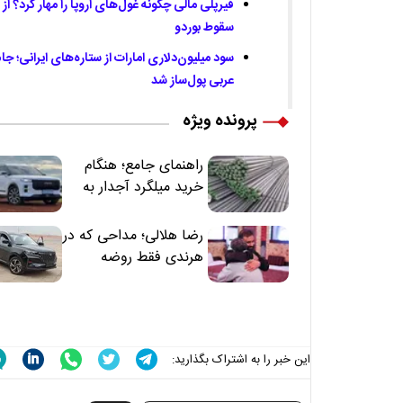
سقوط بوردو
عربی پول‌ساز شد
پرونده ویژه
راهنمای جامع؛ هنگام
خرید میلگرد آجدار به
این 7 نکته توجه کنید
رضا هلالی؛ مداحی که در
هرندی فقط روضه
نخواند | مسئولان
«تکیه‌گاه آقا مرتضی
علی(ع)» را جدی‌تر
ببینند
این خبر را به اشتراک بگذارید: