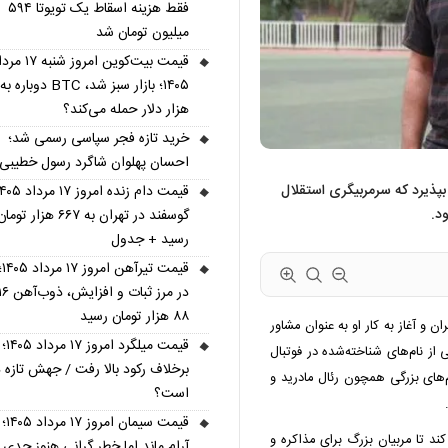
فقط هزینه اسقاط یک تویوتا ۵۹۴
میلیون تومان شد
قیمت بیت‌کوین امروز شنبه 
هزار دلار حمله می‌کند؟
خرید تازه فجر سپاسی رسمی شد؛
احسان پهلوان شاگرد رسول خطیبی
پذیرد که سرمربیگری استقلال
د.
گوسفند در تهران به ۶۶۷ هزار توما
رسید + جدول
قیم
۸۸ هزار تومان رسید
 و آغاز به کار او به عنوان مشاور
قیمت میل
ز نام‌های شناخته‌شده در فوتبال
برخلاف رکود بالا رفت / جهش تازه د
م‌های بزرگی همچون رئال مادرید و
است؟
قیمت سیم
ند تا مربیان بزرگ برای مذاکره و
آرام ماند اما خطر گرانی هنوز جدی