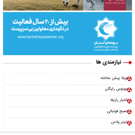
نیازمندی ها
ویلا پیش ساخته
بونوس رایگان
اخبار رازبقا
صبح فوتبالی
تیتر پلاس