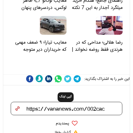
راهنمای جامع؛ هنگام خرید
معایب لوکانو L7؛ ظاهر
میلگرد آجدار به این 7 نکته
لوکس، دردسرهای پنهان
توجه کنید
رضا هلالی؛ مداحی که در
معایب تیارا؛ ۹ ضعف مهمی
هرندی فقط روضه نخواند |
که خریداران دیر متوجه
مسئولان «تکیه‌گاه آقا مرتضی
می‌شوند
علی(ع)» را جدی‌تر ببینند
این خبر را به اشتراک بگذارید:
کپی لینک
پسندیدم
گزارش خطا