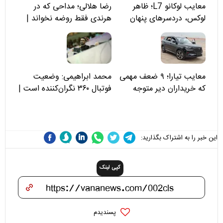
معایب لوکانو L7؛ ظاهر
رضا هلالی؛ مداحی که در
لوکس، دردسرهای پنهان
هرندی فقط روضه نخواند |
مسئولان «تکیه‌گاه آقا مرتضی
علی(ع)» را جدی‌تر ببینند
معایب تیارا؛ ۹ ضعف مهمی
محمد ابراهیمی: وضعیت
که خریداران دیر متوجه
فوتبال ۳۶۰ نگران‌کننده است |
می‌شوند
نقد سرمربی تیم ملی نباید
هزینه داشته باشد
این خبر را به اشتراک بگذارید:
کپی لینک
پسندیدم