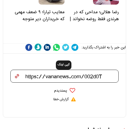
رضا هلالی؛ مداحی که در
معایب تیارا؛ ۹ ضعف مهمی
هرندی فقط روضه نخواند |
که خریداران دیر متوجه
مسئولان «تکیه‌گاه آقا مرتضی
می‌شوند
علی(ع)» را جدی‌تر ببینند
این خبر را به اشتراک بگذارید:
کپی لینک
پسندیدم
گزارش خطا