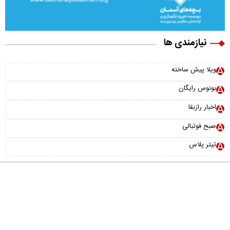
نیازمندی ها
ویلا پیش ساخته
بونوس رایگان
اخبار رازبقا
صبح فوتبالی
تیتر پلاس