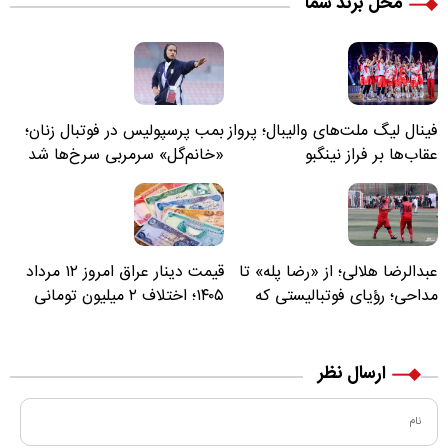
محل برند شما
فینال لیگ ملت‌های والیبال؛ پرواز
بمب پرسپولیس در فوتبال زنان؛
عقاب‌ها بر فراز نینگبو
«خانم‌گل» سرمربی سرخ‌ها شد
عبدالرضا هلالی؛ از «رضا پله» تا
قیمت دینار عراق امروز ۱۲ مرداد
مداحی؛ رؤیای فوتبالیستی که
۱۴۰۵؛ اختلاف ۲ میلیون تومانی
مسیر زندگی‌اش تغییر کرد
خرید نقدی و کارت بانکی
ارسال نظر