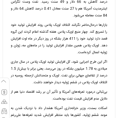
درصد کاهش به 66 دلار و 49 سنت رسید. نفت وست تگزاس
اینترمدیت آمریکا هم با 27 سنت معادل 0.41 درصد کاهش 64 دلار و
84 سنت معامله می‌شود.
بازارها درحال‌حاضر نگرانند ائتلاف اوپک پلاس روند افزایش تولید خود
را تسریع کند. چهار منبع اوپک پلاس هفته‌ گذشته اعلام کردند این گروه
قصد دارد تولید خود را 411 هزار بشکه در روز دیگر در ماه اوت افزایش
دهد. اوپک پلاس همین مقدار افزایش تولید را در ماه‌های مه، ژوئن و
ژوئیه اعمال کرده‌است.
اگر این طرح اجرایی شود، کل افزایش تولید اوپک پلاس در سال جاری
میلادی به 1.78 میلیون بشکه در روز می‌رسد، یعنی برابر با بیش‌از 1.5
درصد از تقاضای جهانی برای نفت. اوپک و متحدانش ازجمله روسیه در
ائتلاف اوپک پلاس در ششم ژوئیه دیدار خواهند داشت.
بی‌ثباتی درمورد تعرفه‌های آمریکا و تأثیر آن بر رشد اقتصاد دنیا هم از
دلایل عدم افزایش قیمت نفت بوده‌است.
اسکات بسنت، وزیر خزانه‌داری آمریکا هشدار داد با نزدیک شدن به
موعد ششم ژوئیه، کشورها باید منتظر افزایش شدید تعرفه‌ها علی‌رغم