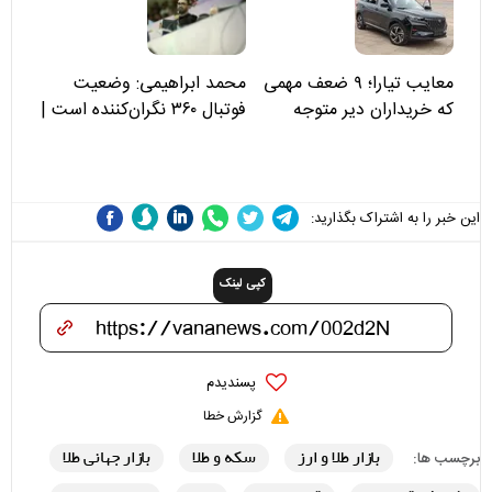
علی(ع)» را جدی‌تر ببینند
معایب تیارا؛ ۹ ضعف مهمی
محمد ابراهیمی: وضعیت
که خریداران دیر متوجه
فوتبال ۳۶۰ نگران‌کننده است |
می‌شوند
نقد سرمربی تیم ملی نباید
هزینه داشته باشد
این خبر را به اشتراک بگذارید:
کپی لینک
پسندیدم
گزارش خطا
بازار طلا و ارز
سکه و طلا
بازار جهانی طلا
برچسب ها: