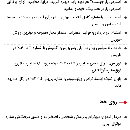
استرس بار چیست؟ هرآنچه باید درباره کاربرد، مزایا، معایب، انواع و تأثیر
استرس بار بر هندلینگ خودرو بدانید
اسم اسب؛ راهنمای کامل انتخاب بهترین نام برای اسب نر و ماده با صدها
ایده خاص و اصیل
اسفناج در بارداری؛ فواید، مضرات، مقدار مجاز مصرف و بهترین روش
خوردن
خرید ۵۰ میلیون یورویی پاری‌سن‌ژرمن؛ آکلیوش با شماره ۱۱ تا ۲۰۳۱ در
پاریس
فوربس: لیونل مسی میلیاردر شد؛ پشت پرده ثروت ۱.۱ میلیارد دلاری
فوق‌ستاره آرژانتینی
پایان شوک اینستاگرامی وینیسیوس؛ ستاره برزیلی تا ۲۰۳۲ در رئال مادرید
ماند
روی خط
سردار آزمون؛ بیوگرافی، زندگی شخصی، افتخارات و مسیر درخشش ستاره
فوتبال ایران