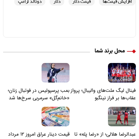
افزایش قیمت‌ها
قیمت دلار
دلار
دونالد ترامپ
محل برند شما
فینال لیگ ملت‌های والیبال؛ پرواز
بمب پرسپولیس در فوتبال زنان؛
عقاب‌ها بر فراز نینگبو
«خانم‌گل» سرمربی سرخ‌ها شد
عبدالرضا هلالی؛ از «رضا پله» تا
قیمت دینار عراق امروز ۱۲ مرداد