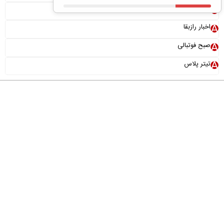
بونوس رایگان
اخبار رازبقا
صبح فوتبالی
تیتر پلاس
درباره ما
تماس با ما
آرشیو
پیوندها
عضویت در خبرنامه
خانواده ما