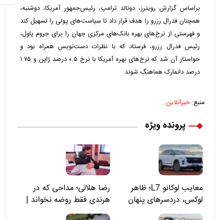
براساس گزارش رویترز، دونالد ترامپ، رئیس‌جمهور آمریکا، دوشنبه،
همچنان فدرال رزرو را هدف قرار داد تا سیاست‌های پولی را تسهیل کند
و فهرستی از نرخ‌های بهره بانک‌های مرکزی جهان را برای جروم پاول،
رئیس فدرال رزرو، فرستاد که با نظرات دست‌نویس همراه بود و
خواستار آن شد که نرخ‌های بهره آمریکا با نرخ ۰.۵ درصد ژاپن و ۱.۷۵
درصد دانمارک هماهنگ شوند.
منبع:
خبرآنلاین
پرونده ویژه
معایب لوکانو L7؛ ظاهر
رضا هلالی؛ مداحی که در
لوکس، دردسرهای پنهان
هرندی فقط روضه نخواند |
مسئولان «تکیه‌گاه آقا مرتضی