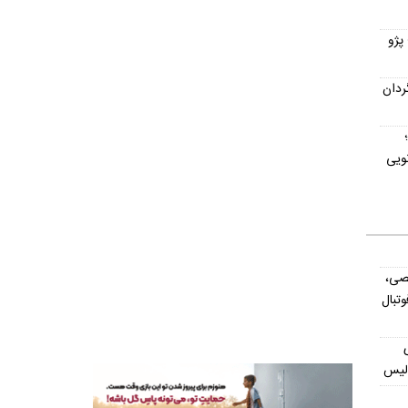
پژو
ردان
ویی
صی،
تبال
ولیس