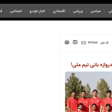
ی
سیاسی
ورزشی
اقتصادی
اخبار خودرو
اجتماعی
فر
|
|
|
|
|
|
چند رسانه ای
|
|
کد خبر:
۶۲۶۷۸۸
روازه بانی تیم ملی!