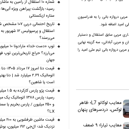
شماره ۱۰ استقلال از رامین به ماش
رسید؛ بازگشت پیراهن ویژه آبی‌ها ب
ستاره ازبکستانی
 مربی دروازه بانی را به فدراسیون
تاریخ احتمالی دربی ۱۰۷ مش
لی امید اضافه شود.
استقلال و پرسپولیس ۱۲ شهریو
مداری مربی سابق استقلال و دستیار
می‌رسند؟
 و مربی آبادانی، سه گزینه نهایی
توپ «دست خدا» مارادو
مربی دروازه بانی تیم ملی امید را
می‌ارزد؟ حراج تاریخی‌ترین توپ فوت
جهان
قیمت دنا امروز ۱۷ م
اتوماتیک ۲.۶۹ میلیارد شد | دنا بهتر
است یا شاهین؟
قیمت پژو پارس کارکرده ب
رسید؛ پارس ۱۳۸۸ اتوماتیک یک 
معایب لوکانو L7؛ ظاهر
و ۲۵۰ میلیون / پارس بخریم یا سمن
لوکس، دردسرهای پنهان
LX؟
قیمت ماشین ظرفشویی
معایب تیارا؛ ۹ ضعف