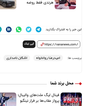
هرندی فقط روضه
نخواند | مسئولان
«تکیه‌گاه آقا مرتضی
علی(ع)» را جدی‌تر
ببینند
این خبر را به اشتراک بگذارید:
کپی لینک
امیدرضا روانخواه
اشکان نامداری
برچسب ها:
محل برند شما
فینال لیگ ملت‌های والیبال؛
پرواز عقاب‌ها بر فراز نینگبو