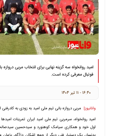
امید روانخواه سه گزینه نهایی برای انتخاب مربی دروازه ب
فوتبال معرفی کرده است.
۱۶:۴۰ - ۱۱ تير ۱۴۰۴
وانانیوز|
مربی دروازه بانی تیم ملی امید به زودی به کادرفنی 
امید روانخواه، سرمربی تیم ملی امید ایران تمرینات امیدها 
اول خود و همکاری سیامک کوهنورد و سیدحسین سیدصالحی 
بدنساز، یک دستیار فنی دیگر از جمع اشکان دژآگه، پژمان