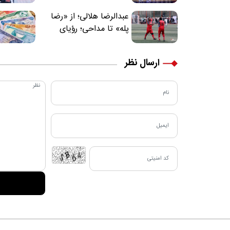
عبدالرضا هلالی؛ از «رضا
پله» تا مداحی؛ رؤیای
فوتبالیستی که مسیر
زندگی‌اش تغییر کرد
ارسال نظر