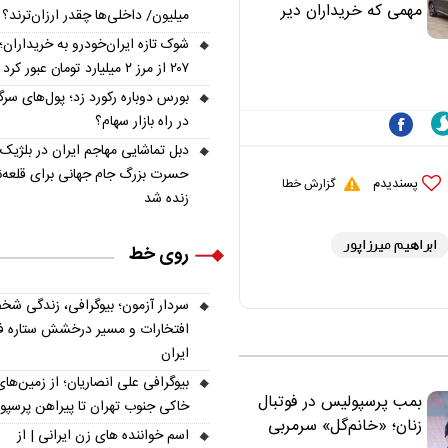
مهمی که خریداران دیر
میلیون/ داخلی‌ها چقدر ارزان‌ترند؟
متوجه می‌شوند
شوک تازه ایران‌خودرو به خریداران؛ 
۲۰۷ از مرز ۲ میلیارد تومان عبور کرد
بورس دوباره رکورد زد؛ پول‌های سرگ
در راه بازار سهام؟
دبل تماشایی مهاجم ایران در بلژیک؛
حسرت بزرگ جام جهانی برای قلعه‌ن
پسندیدم
گزارش خطا
زنده شد
ابراهیم میرزاپور
روی خط
سردار آزمون؛ بیوگرافی، زندگی شخ
افتخارات و مسیر درخشش ستاره فو
ایران
بیوگرافی علی انصاریان؛ از زمین‌های
بمب پرسپولیس در فوتبال
خاکی جنوب تهران تا پیراهن پرسپ
زنان؛ «خانم‌گل» سرمربی
اسم خواننده های زن ایرانی | از