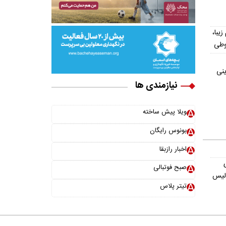
یش از ۳۰۰ اسم زیبا،
وطی
ینی
نیازمندی ها
ویلا پیش ساخته
بونوس رایگان
اخبار رازبقا
صبح فوتبالی
ولیس
تیتر پلاس
خانواده ما