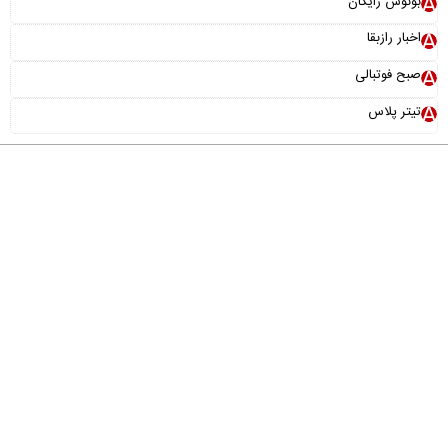
بونوس رایگان
اخبار رازبقا
صبح فوتبالی
تیتر پلاس
درباره ما
تماس با ما
آرشیو
پیوندها
عضویت در خبرنامه
خانواده ما