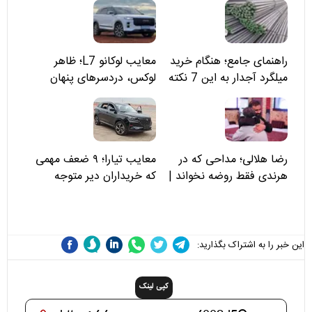
راهنمای جامع؛ هنگام خرید
معایب لوکانو L7؛ ظاهر
میلگرد آجدار به این 7 نکته
لوکس، دردسرهای پنهان
توجه کنید
رضا هلالی؛ مداحی که در
معایب تیارا؛ ۹ ضعف مهمی
هرندی فقط روضه نخواند |
که خریداران دیر متوجه
مسئولان «تکیه‌گاه آقا مرتضی
می‌شوند
علی(ع)» را جدی‌تر ببینند
این خبر را به اشتراک بگذارید:
کپی لینک