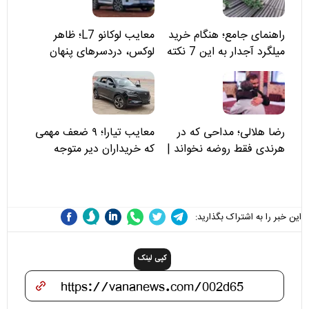
راهنمای جامع؛ هنگام خرید
معایب لوکانو L7؛ ظاهر
میلگرد آجدار به این 7 نکته
لوکس، دردسرهای پنهان
توجه کنید
رضا هلالی؛ مداحی که در
معایب تیارا؛ ۹ ضعف مهمی
هرندی فقط روضه نخواند |
که خریداران دیر متوجه
مسئولان «تکیه‌گاه آقا مرتضی
می‌شوند
علی(ع)» را جدی‌تر ببینند
این خبر را به اشتراک بگذارید:
کپی لینک