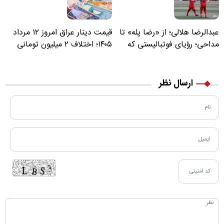
عبدالرضا هلالی؛ از «رضا پله» تا
قیمت دینار عراق امروز ۱۲ مرداد
مداحی؛ رؤیای فوتبالیستی که
۱۴۰۵؛ اختلاف ۲ میلیون تومانی
مسیر زندگی‌اش تغییر کرد
خرید نقدی و کارت بانکی
ارسال نظر