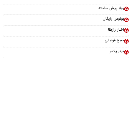
ویلا پیش ساخته
بونوس رایگان
اخبار رازبقا
صبح فوتبالی
تیتر پلاس
درباره ما
تماس با ما
آرشیو
پیوندها
عضویت در خبرنامه
خانواده ما