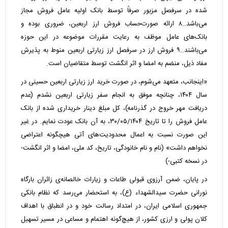
شده در سرفصل مزبور صرفاً توسط بانک اولیه عامل فروش مجاز
می‌باشد..۸ ارائه صورت‌حساب فروش ارز اربعین، ضروری بوده و
بانک‌های عامل موظف به رعایت مقررات موضوعه در این حوزه
می‌باشند..۹ فروش ارز در سرفصل ارز زیارتی اربعین منوط به پذیرش
مفاد ذیل، منضم به امضا و اثر انگشت توسط متقاضیان است.
«اینجانب، متعهد می‌شوم، در صورت خرید ارز زیارتی اربعین حسینی در
سال ۱۴۰۴، چنانچه موفق به انجام سفر زیارتی اربعین نشدم (عدم
دریافت مهر خروج در گذرنامه)، کل مبلغ دینار خریداری شده از بانک
عامل فروش را تا تاریخ ۳۰/۰۵/۱۴۰۴، به آن بانک عودت نمایم. در غیر
این صورت نسبت به اعمال محدودیت‌های آتی هیچگونه اعتراضی
نخواهم داشت» (نام و نام خانودگی، تاریخ، کد ملی، امضا و اثر انگشت-
در نسخه کتبی-)
در پایان، ضمن آرزوی قبولی طاعات و زیارات خالصانه‌ی زائران بارگاه
نورانی حضرت سیدالشهداء (ع)، به استحضار می‌رسد که نظام بانکی
جمهوری اسلامی ایران، در امتداد رسالت خود و در انطباق با اهداف
کلان پولی و ارزی کشور، از هیچ‌گونه اهتمام و مساعی در مسیر تسهیل