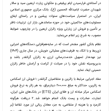
در آستانه‌ی فرارسیدن ایام پرفیض و ملکوتی زیارت اربعین سید و سالار
شهیدان حضرت اباعبدالله الحسین (ع)، بانک مرکزی جمهوری اسلامی
ایران، در استمرار سیاست‌های سنوات پیشین و در راستای ایفای
مسئولیت‌های حاکمیتی خود در حوزه ساماندهی بازار ارز، ترتیبات ناظر
بر تأمین و فروش ارز زیارتی ویژه زائران اربعین را در چارچوب ضوابط
مصوب، به شرح زیر اعلام می‌نماید:
نظام بانکی کشور مفتخر است که در سایه‌هم‌افزایی دستگاه‌های اجرایی
ذی‌ربط و با اتکاء به ظرفیت‌های عملیاتی خویش، در سال جاری (۱۴۰۴)
نیز عهده‌دار تسهیل خدمت‌رسانی ارزی به زائران گرانقدر باشد و
بدین‌وسیله نقش خود را در صیانت از کرامت و آرامش خاطر زائران
حسینی ایفاء نماید.
مفاد اجرایی مرتبط با زائرین و متقاضیان گرانقدر:.۱ فروش ارز اسکناس
به زائرین، حداکثر به مبلغ ۲۰۰،۰۰۰ دینارعراق، به هر زائر به نرخ فروش
اسکناس مرکز مبادله ارز و طلای ایران (ETS) در بانک‌های ملی ایران،
تجارت، صادرات و پست بانک انجام خواهد شد..۲ دریافت هرگونه
کارمزد و یا هزینه از متقاضی، به جزء معادل ریالی ارز مورد تقاضا (بر