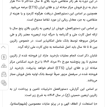
در این دوره به هر زائر متقاضی خرید بالای ۵ سال حداکثر تا ۲۰۰ هزار
دینار به نرخ فروش مرکز مبادله ارز و طلای ایران (ETS) عرضه می‌شود.
همچنین بر اساس این دستورالعمل دریافت هرگونه کارمزد و یا هزینه از
متقاضی، به جزء معادل ریالی ارز مورد تقاضا ممنوع است.
بر اساس این دستورالعمل، فروش ارز اربعین به زائرین بالای پنج سال با
ارائه اصل کارت ملی و گذرنامه یا «برگه تردد اربعین» معتبر زائر و طی
مراحل مربوطه توسط بانک عامل امکانپذیر است. در خصوص زائرین
بین ۵ تا ۱۵ سال باید اصل شناسنامه به جای کارت ملی ارائه گردد.
شایان ذکر است انجام عملیات بازخرید مازاد ارز فروخته شده از زائرین
محترم تا روز پنج‌شنبه مورخ ۳۰ مرداد ۱۴۰۴ با نرخ خرید اسکناس مرکز
مبادله ارز و طلای ایران (ETS) انجام خواهد پذیرفت. بازخرید ارز
فروخته شده در سرفصل مزبور صرفاً توسط بانک اولیه عامل فروش مجاز
می‌باشد.
بر اساس این گزارش، دستورالعمل «ترتیبات تامین و پرداخت ارز به
زائرین اربعین حسینی (ع) در سال ۱۴۰۴» به شرح زیر است:
«با استعانت از الطاف الهی و در پرتو عنایات معصومین (علیهم‌السلام)،