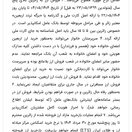
اساس نرخ فوق)، ممنوع می‌باشد..۳ فروش ارز به زائرین بالای پنج
سال (متولدین ۲۳/۰۵/۱۳۹۹ به قبل) از تاریخ ۰۴‌/۰۵‌/۱۴۰۴ تا پایان روز
۲۲‌/۰۵‌/۱۴۰۴ با ارائه اصل کارت ملی و گذرنامه یا «برگه تردد اربعین»
معتبر زائر و طی مراحل مربوطه توسط بانک عامل امکانپذیر است. در
خصوص زائرین بین ۵ تا ۱۵ سال باید اصل شناسنامه به جای کارت ملی
ارائه گردد..۴ سرپرستان خانوار می‌توانند به‌منظور خرید ارز اربعین
اعضای خانواده خود (همسر و فرزندان) با در دست داشتن کلیه مدارک
هویتی خود و اعضای خانواده به شعب آن بانک مراجعه نمایند. عدم
حضور سایر اعضای خانواده در شعب فروش ارز بلامانع بوده و سرپرست
خانوار می‌تواند با کارت‌بانکی خود نسبت به خرید ارز برای اعضای
خانواده خود اقدام نماید..۵ فروش ارز بابت ارز اربعین، محدودیتی بابت
فروش ارز مسافرتی در سال جاری برای متقاضیان ایجاد نمی‌نماید..۶
به‌منظور رفاه حال زائرین و در صورت فراهم بودن شرایط، فروش ارز در
بستر سامانه‌های اینترنتی بانک‌های عامل (که توسط ایشان اطلاع
رسانی خواهد شد)، با احراز هویت کامل مشتریان امکان‌پذیر
می‌باشد..۷ انجام عملیات بازخرید مازاد ارز فروخته شده از زائرین محترم
تا روز پنج‌شنبه مورخ ۳۰ مرداد ۱۴۰۴ با نرخ خرید اسکناس مرکز مبادله
ارز و طلای ایران (ETS) انجام خواهد پذیرفت. بازخرید ارز فروخته