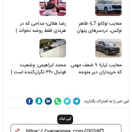
معایب لوکانو L7؛ ظاهر
رضا هلالی؛ مداحی که در
لوکس، دردسرهای پنهان
هرندی فقط روضه نخواند |
مسئولان «تکیه‌گاه آقا مرتضی
علی(ع)» را جدی‌تر ببینند
معایب تیارا؛ ۹ ضعف مهمی
محمد ابراهیمی: وضعیت
که خریداران دیر متوجه
فوتبال ۳۶۰ نگران‌کننده است |
می‌شوند
نقد سرمربی تیم ملی نباید
هزینه داشته باشد
این خبر را به اشتراک بگذارید:
کپی لینک