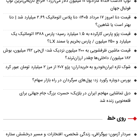
توپ «دست خدا» مارادونا ۱۰ میلیون دلار می‌ارزد؟ حراج تاریخی‌ترین توپ
فوتبال جهان
قیمت دنا امروز ۱۷ مرداد ۱۴۰۵؛ دنا پلاس اتوماتیک ۲.۶۹ میلیارد شد | دنا
بهتر است یا شاهین؟
قیمت پژو پارس کارکرده به ۱.۵ میلیارد رسید؛ پارس ۱۳۸۸ اتوماتیک یک
میلیارد و ۲۵۰ میلیون / پارس بخریم یا سمند LX؟
قیمت ماشین ظرفشویی به ۲۰۰ میلیون نزدیک شد؛ ال‌جی ۱۹۲ میلیون، بوش
۱۸۲ میلیون/ داخلی‌ها چقدر ارزان‌ترند؟
شوک تازه ایران‌خودرو به خریداران؛ پژو ۲۰۷ از مرز ۲ میلیارد تومان عبور کرد
بورس دوباره رکورد زد؛ پول‌های سرگردان در راه بازار سهام؟
دبل تماشایی مهاجم ایران در بلژیک؛ حسرت بزرگ جام جهانی برای
قلعه‌نویی زنده شد
روی خط
سردار آزمون؛ بیوگرافی، زندگی شخصی، افتخارات و مسیر درخشش ستاره