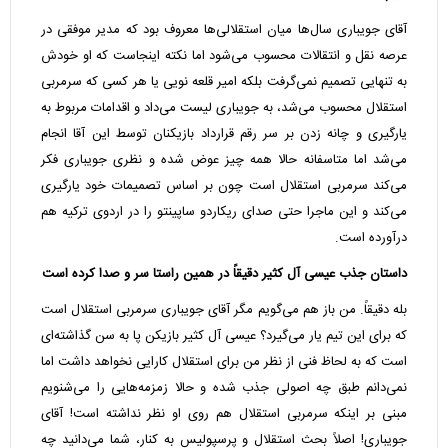
آقای جویباری سال‌ها میان استقلالی‌ها معروف بود که مدیر موفقی در
عرصه نقل و انتقالات محسوب می‌شود اما نکته اینجاست که او خودش
به تنهایی تصمیم نمی‌گرفت بلکه امیر قلعه نویی یا هر کسی که سرمربی
استقلال محسوب می‌شد، به جویباری لیست می‌داد و اقدامات مربوط به
یارگیری و چانه زدن بر سر رقم قرارداد بازیکنان توسط این آقا انجام
می‌شد اما متاسفانه حالا همه چیز عوض شده و نظری جویباری فکر
می‌کند سرمربی استقلال است چون بر اساس تصمیمات خود یارگیری
می‌کند و این ماجرا حتی صدای ریکاردو ساپینتو را در اردوی ترکیه هم
درآورده است.
داستان جذب عیسی آل کثیر دقیقاً در همین راستا سر و صدا کرده است
بله دقیقاً. من باز هم می‌گویم مگر آقای جویباری سرمربی استقلال است
که برای این تیم یار می‌گیرد؟ عیسی آل کثیر بازیکن پا به سن گذاشته‌ای
است که به لحاظ فنی از نظر من برای استقلال کارایی نخواهد داشت اما
نمی‌دانم طبق چه اصولی جذب شده و حالا زمزمه‌هایی را می‌شنویم
مبنی بر اینکه سرمربی استقلال هم روی او نظر نداشته است! آقای
جویباری! اصلاً بحث استقلال و پرسپولیس به کنار، شما می‌دانید چه