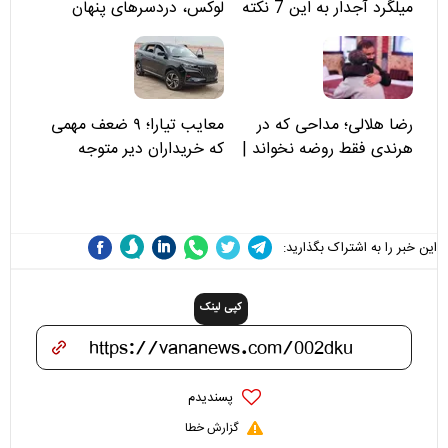
میلگرد آجدار به این 7 نکته
لوکس، دردسرهای پنهان
توجه کنید
رضا هلالی؛ مداحی که در
معایب تیارا؛ ۹ ضعف مهمی
هرندی فقط روضه نخواند |
که خریداران دیر متوجه
مسئولان «تکیه‌گاه آقا مرتضی
می‌شوند
علی(ع)» را جدی‌تر ببینند
این خبر را به اشتراک بگذارید:
کپی لینک
پسندیدم
گزارش خطا