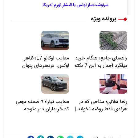
سرنوشت‌ساز اونس با انتشار تورم آمریکا
پرونده ویژه
راهنمای جامع؛ هنگام خرید
معایب لوکانو L7؛ ظاهر
میلگرد آجدار به این 7 نکته
لوکس، دردسرهای پنهان
توجه کنید
رضا هلالی؛ مداحی که در
معایب تیارا؛ ۹ ضعف مهمی
هرندی فقط روضه نخواند |
که خریداران دیر متوجه
مسئولان «تکیه‌گاه آقا مرتضی
می‌شوند
علی(ع)» را جدی‌تر ببینند