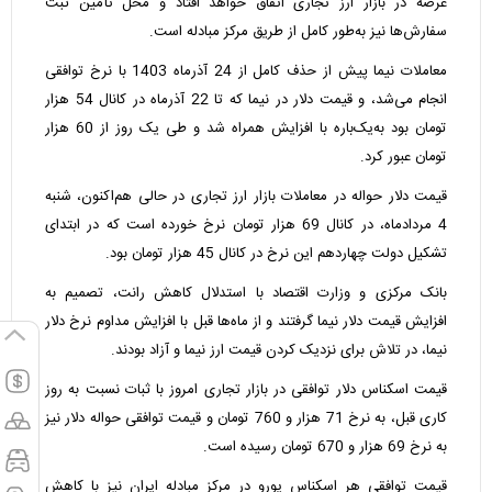
عرضه در بازار ارز تجاری اتفاق خواهد افتاد و محل تأمین ثبت
سفارش‌ها نیز به‌طور کامل از طریق مرکز مبادله است.
معاملات نیما پیش از حذف کامل از 24 آذرماه 1403 با نرخ توافقی
انجام می‌شد، و
قیمت دلار
در نیما که تا 22 آذرماه در کانال 54 هزار
تومان بود به‌یک‌باره با افزایش همراه شد و طی یک روز از 60 هزار
تومان عبور کرد.
قیمت دلار
حواله در معاملات بازار ارز تجاری در حالی هم‌اکنون، شنبه
4 مردادماه، در کانال 69 هزار تومان نرخ خورده است که در ابتدای
تشکیل دولت چهاردهم این نرخ در کانال 45 هزار تومان بود.
بانک مرکزی و وزارت اقتصاد با استدلال کاهش رانت، تصمیم به
افزایش
قیمت دلار
نیما گرفتند و از ماه‌ها قبل با افزایش مداوم نرخ دلار
نیما، در تلاش برای نزدیک کردن
قیمت ارز
نیما و آزاد بودند.
قیمت اسکناس دلار توافقی در بازار تجاری امروز با ثبات نسبت به روز
کاری قبل، به نرخ 71 هزار و 760 تومان و قیمت توافقی حواله دلار نیز
به نرخ 69 هزار و 670 تومان رسیده است.
قیمت توافقی هر اسکناس یورو در مرکز مبادله ایران نیز با کاهش