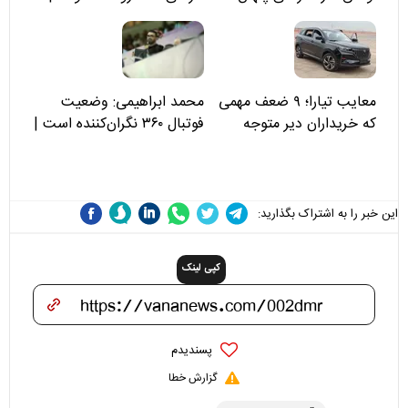
مسئولان «تکیه‌گاه آقا مرتضی
علی(ع)» را جدی‌تر ببینند
معایب تیارا؛ ۹ ضعف مهمی
محمد ابراهیمی: وضعیت
که خریداران دیر متوجه
فوتبال ۳۶۰ نگران‌کننده است |
می‌شوند
نقد سرمربی تیم ملی نباید
هزینه داشته باشد
این خبر را به اشتراک بگذارید:
کپی لینک
پسندیدم
گزارش خطا