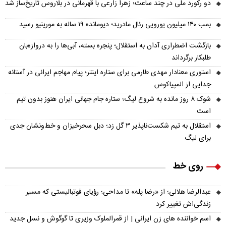
دو رکورد ملی در چند ساعت؛ زهرا زارعی با قهرمانی در بلاروس تاریخ‌ساز شد
بمب ۱۴۰ میلیون یورویی رئال مادرید؛ دیومانده ۱۹ ساله به مورینیو رسید
بازگشت اضطراری آدان به استقلال؛ پنجره بسته، آبی‌ها را به دروازه‌بان
طلبکار برگرداند
استوری معنادار مهدی طارمی برای ستاره اینتر؛ پیام مهاجم ایرانی در آستانه
جدایی از المپیاکوس
شوک ۸ روز مانده به شروع لیگ؛ ستاره جام جهانی ایران هنوز بدون تیم
است
استقلال به تیم شکست‌ناپذیر ۳ گل زد؛ دبل سحرخیزان و خط‌ونشان جدی
برای لیگ
روی خط
عبدالرضا هلالی؛ از «رضا پله» تا مداحی؛ رؤیای فوتبالیستی که مسیر
زندگی‌اش تغییر کرد
اسم خواننده های زن ایرانی | از قمرالملوک وزیری تا گوگوش و نسل جدید