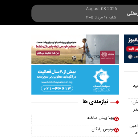
August 08 2026
هنگی
|
شنبه ۱۷ مرداد ۱۴۰۵
پ،
نیازمندی ها
یش؛
در
ویلا پیش ساخته
امین
بونوس رایگان
ه