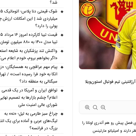
شد؟
شوک قیمتی دنا پل
میلیاردی شد | این امکانات ارزش چ
پولی را دارد؟
تیبا مدل ۱۴۰۰ به ۸۸۰ میلیون تومان رسید
واکنش تند پزشکیان به شایعه استعف
«اگر بخواهم بروم، خودم اعلام می‌ک
پیام مهم عراقچی به همسایگان؛ «ز
اتکا به خود فرا رسیده است» / تهر
سیگنالی به منطقه داد؟
ژانتینی تیم فوتبال استون‌ویلا
توافق ایران و آمریکا در یک قدمی
اعلام؟ چشم بازارها به تصمیم نهایی
شورای عالی امنیت ملی
چراغ سبز طارمی به لیل؛ «نه» به
لیگ‌های عربی و آماده برای یک انتق
ی فصل پیش‌ رو هم آندری اونانا را
بزرگ در فرانسه؟
 دارند و امیلیانو مارتینس