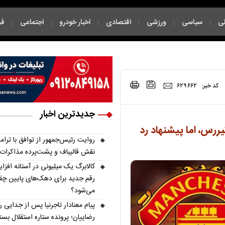
ی
سیاسی
ورزشی
اقتصادی
اخبار خودرو
اجتماعی
فر
|
|
|
|
|
|
|
کد خبر:
۶۲۹۶۶۲
جدیدترین اخبار
یررس، اما پیشنهاد رد
روایت رئیس‌جمهور از توافق با ترام
نقش قالیباف و پشت‌پرده مذاکرات
کالابرگ یک میلیونی در آستانه افزا
رقم جدید برای دهک‌های پایین چق
می‌شود؟
پیام معنادار تاجرنیا پس از جدایی ر
رضاییان؛ پرونده ستاره استقلال بست