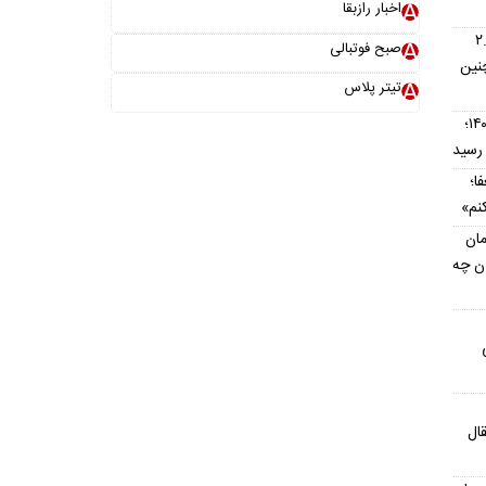
اخبار رازبقا
اس؛ اتوماتیک ۲.۵
صبح فوتبالی
نین
تیتر پلاس
قیمت تیبا کارکرده امروز ۱۶ مرداد ۱۴۰۵؛
ا؛
نم»
مان
ان چه
ال