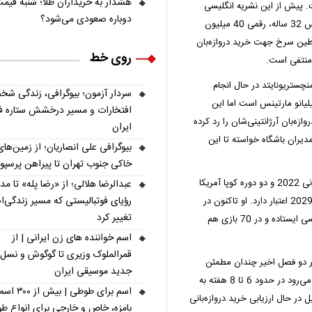
هشدار به خریداران طلا؛ شنبه قیمت
ست. پیش از این نشریه انگلیسی
دوباره صعودی می‌شود؟
«دیلی‌میل» مدعی شده بود که استون‌ویلا برای فروش مارتینس 32 ساله، رقمی 40 میلیون
اطین سرخ جهت خرید دروازه‌بان
روی خط
 منتفی است.
تین خبر می‌دهد؛ منچستریونایتد در حال انجام
سردار آزمون؛ بیوگرافی، زندگی شخ
لیانو مارتینس است اما این
افتخارات و مسیر درخشش ستاره فو
زه‌بان آرژانتینی‌شان را رد کرده
ایران
یران باشگاه خواسته تا این
بیوگرافی علی انصاریان؛ از زمین‌های
خاکی جنوب تهران تا پیراهن پرسپ
این دروازه بان آرژانتینی که با تیم ملی کشورش فاتح جام جهانی 2022 و دو دوره کوپا آمریکا
عبدالرضا هلالی؛ از «رضا پله» تا م
رؤیای فوتبالیستی که مسیر زندگی‌
(2021 و 2024) شده، قرارداد فعلی‌اش با استون‌ویلا تا سال 2029 اعتبار دارد. او تاکنون در
تغییر کرد
212 بازی از رقابت‌های مختلف در درون دروازه این تیم انگلیسی ایستاده و در 70 بازی هم
اسم خواننده های زن ایرانی | از
قمرالملوک وزیری تا گوگوش و نسل
در دو فصل اخیر ‌چندان مطمئن
جدید موسیقی ایران
نبوده، اخیراً از ناحیه همسترینگ دچار مصدومیت شد وانتظار می‌رود در حدود 6 تا 8 هفته به
اسم برای طوطی | ب
در حال ارزیابی خرید دروازه‌بانی
بامزه، خاص و خارجی برای انواع ط