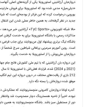
دروازه‌بان آرژانتینی استون‌ویلا یکی از گزینه‌های اصلی آنها
یورویی درخواست کرده که این فراتر از بودجه‌ای است که شی
جدید در نظر گرفته‌اند، به همین خاطر عملی شدن این انتقال
حالا شبکه تلویزیونی «TyC Sports» آرژان
مذاکرات رسمی با باشگاه استون‌ویلا برای به خدمت گرفتن امی
باشگاه لیگ برتری پیشنهاد اول من‌یونایتد برای جذب قرضی دروا
است. روبن آموریم سرمربی پرتغالی شیاطین سرخ شخصاً از مد
دروازه‌بان ملی‌پوش را از استون‌ویلا به خدمت بگیرند.
موفق شده دروازه‌اش را بسته نگه دارد.
آندره اونانا دروازه‌بان کامرونی منچستریونایتد که عملکردش 
دور از مستطیل سبز باشد. باشگاه منچستریونایتد به همین دلیل 