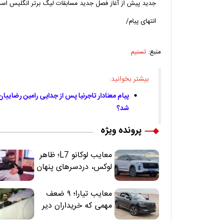
جدید پیش از آغاز فصل جدید مسابقات لیگ برتر انگلیس اس
انتهای پیام/
منبع:
تسنیم
بیشتر بخوانید:
پیام معنادار تاجرنیا پس از جدایی رامین رضاییان
شد؟
پرونده ویژه
معایب لوکانو L7؛ ظاهر
لوکس، دردسرهای پنهان
معایب تیارا؛ ۹ ضعف
مهمی که خریداران دیر
متوجه می‌شوند