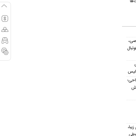
‌ها
صی،
تبال
ولیس
داحی؛
اش
یش از ۳۰۰ اسم زیبا،
وطی