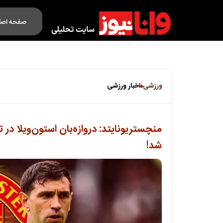
صفحه اصل
فکت لایف
ورزشی
اخبار ورزشی
منچستریونایتد: دروازه‌بان استون‌ویلا در ت
شد!