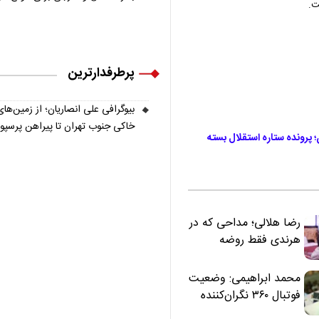
ت.
پرطرفدارترین
بیوگرافی علی انصاریان؛ از زمین‌های
خاکی جنوب تهران تا پیراهن پرسپ
؛ پرونده ستاره استقلال بسته
رضا هلالی؛ مداحی که در
هرندی فقط روضه
نخواند | مسئولان
«تکیه‌گاه آقا مرتضی
محمد ابراهیمی: وضعیت
علی(ع)» را جدی‌تر
فوتبال ۳۶۰ نگران‌کننده
ببینند
است | نقد سرمربی تیم