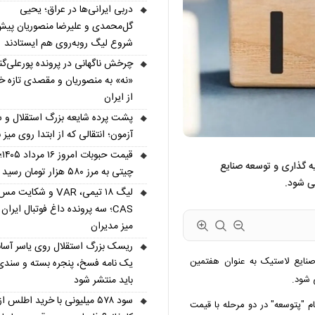
دربی ایرانی‌ها در عراق؛ یحیی
گل‌محمدی و علیرضا منصوریان پیش
شروع لیگ روبه‌روی هم ایستادند
چرخش ناگهانی در پرونده پورعلی‌گ
«نه» به منصوریان و مقصدی تازه خ
از ایران
پشت پرده شایعه بزرگ استقلال و س
آزمون؛ انتقالی که از ابتدا روی میز ن
قیمت
ه 9 درصد سهام سرمایه گذاری و توسعه صنایع
چیتی به مرز ۵۸۰ هزار تومان رسید
ی شود.
لیگ ۱۸ تیمی، VAR و شکایت 
CAS؛ سه پرونده داغ فوتبال ایران
میز مدیران
ریسک بزرگ استقلال روی یاسر آسان
نایع لاستیک به عنوان هفتمین
یک نامه فسخ، پنجره بسته و سندی
باید منتشر شود
سود ۵۷۸ میلیونی با خرید اطلس از
قیمت