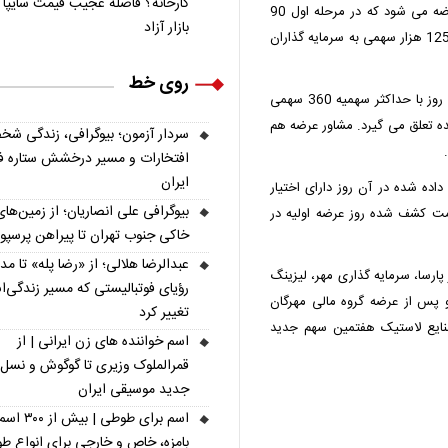
کارخانه؟ فاصله عجیب قیمت سایپا ت
ش گذاری 8743 ریالی در بازار دوم معاملات فرابورس عرضه می شود که در مرحله اول 90
بازار آزاد
میلیون سهم معادل 3 درصد با حداکثر سهمیه یک میلیون و 125 هزار سهمی به سرمایه گذاران
روی خط
در مرحله دوم، 180 میلیون سهم معادل 6 درصد دیگر همان روز با حداکثر سهمیه 360 سهمی
 تعلق می گیرد. مشاور عرضه هم
سردار آزمون؛ بیوگرافی، زندگی شخ
افتخارات و مسیر درخشش ستاره فو
ایران
اده ﺷﺪه در آن روز دارای اﺧﺘﯿﺎر
بیوگرافی علی انصاریان؛ از زمین‌های
مال 30 درصد بالاتر از قیمت کشف شده روز عرضه اولیه در
خاکی جنوب تهران تا پیراهن پرسپ
عبدالرضا هلالی؛ از «رضا پله» تا م
 پایا تدبیر پارسا، سرمایه گذاری مهر، لیزینگ
رؤیای فوتبالیستی که مسیر زندگی‌
و پس از عرضه گروه مالی مهرگان
تغییر کرد
نایع لاستیک هفتمین سهم جدید
اسم خواننده های زن ایرانی | از
قمرالملوک وزیری تا گوگوش و نسل
جدید موسیقی ایران
اسم برای طوطی | ب
بامزه، خاص و خارجی برای انواع ط