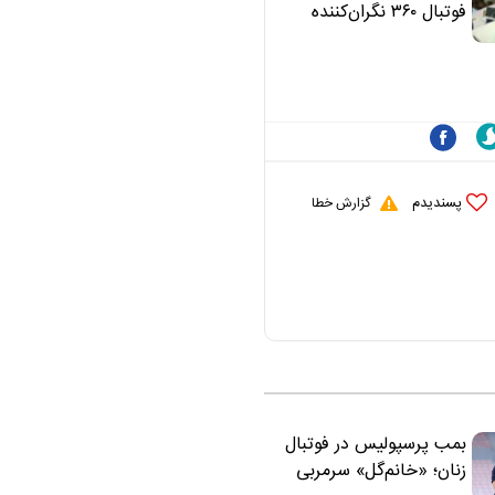
علی(ع)» را جدی‌تر
فوتبال ۳۶۰ نگران‌کننده
ببینند
است | نقد سرمربی تیم
ملی نباید هزینه داشته
باشد
پسندیدم
گزارش خطا
بمب پرسپولیس در فوتبال
زنان؛ «خانم‌گل» سرمربی