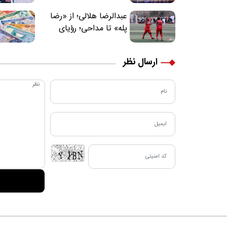
عبدالرضا هلالی؛ از «رضا
پله» تا مداحی؛ رؤیای
فوتبالیستی که مسیر
زندگی‌اش تغییر کرد
ارسال نظر