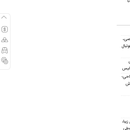
ا
صی،
تبال
ولیس
داحی؛
اش
یش از ۳۰۰ اسم زیبا،
وطی