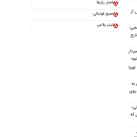
اخبار رازبقا
 از
صبح فوتبالی
تیتر پلاس
نجی؛
ارج
ردار
بود
 حبوبات امروز ۱۶ مرداد ۱۴۰۵؛ لوبیا
مس به
 روی
ی؛
 که