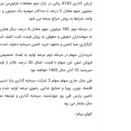
ارز
واجد شرایط به روش حراج عرضه می شود.
به سهامداران حقیقی و حقوقی به روش قیمت ثابت کشف شده
کارگزاری صبا تامین و متعهد خرید تامین سرمایه دماوند است.
ﺧﺮﯾﺪاران ﺳﻬﺎم در ﻣﺮﺣﻠﻪ دوم ﻋﺮﺿﻪ اوﻟﯿﻪ ﺑﻪ ﺗﻌﺪاد ﺗﺨﺼﯿﺺ د
ﻓﺮوش تبعی اﯾﻦ ﺳﻬﺎم با قیمت اع
سررسید 10 آبان سال 1405 ﺧﻮاﻫﻨﺪ ﺑﻮد.
طی سال جاری سهام سهام 5 شرکت سرمایه گذاری
اقتصاد نوین، پویا و صنایع غذایی رضوی عرضه اولیه شده 
تامین پارس طی روز چهارشنبه، سرمایه گذاری و توسعه ص
سال بشمار می رود.
اتهای پیام/