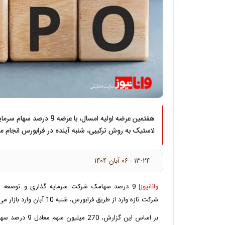
هفتمین عرضه اولیه امسال، با عرض
لاستیک به روش ترکیبی، شنبه آینده در فرابورس انجام م
۱۳:۲۴ - ۰۶ آبان ۱۴۰۴
وانانیوز|
9 درصد سهامک شرکت سرمایه گذاری و توسعه ص
شرکت تازه وارد از طریق فرابورس، شنبه 10 آبان وارد بازار می شود.
بر اساس این گزارش، 270 میلیون سهم معادل 9 درصد سهام "پتوسعه" در دو مرحله با