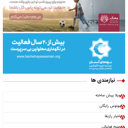
نیازمندی ها
ویلا پیش ساخته
بونوس رایگان
اخبار رازبقا
صبح فوتبالی