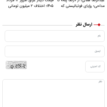
عبدالرضا هلالی؛ از «رضا پله» تا
قیمت دینار عراق امروز ۱۲ مرداد
مداحی؛ رؤیای فوتبالیستی که
۱۴۰۵؛ اختلاف ۲ میلیون تومانی
مسیر زندگی‌اش تغییر کرد
خرید نقدی و کارت بانکی
ارسال نظر