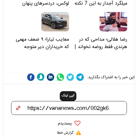
میلگرد آجدار به این 7 نکته
لوکس، دردسرهای پنهان
توجه کنید
رضا هلالی؛ مداحی که در
معایب تیارا؛ ۹ ضعف مهمی
هرندی فقط روضه نخواند |
که خریداران دیر متوجه
مسئولان «تکیه‌گاه آقا مرتضی
می‌شوند
علی(ع)» را جدی‌تر ببینند
این خبر را به اشتراک بگذارید:
کپی لینک
پسندیدم
گزارش خطا