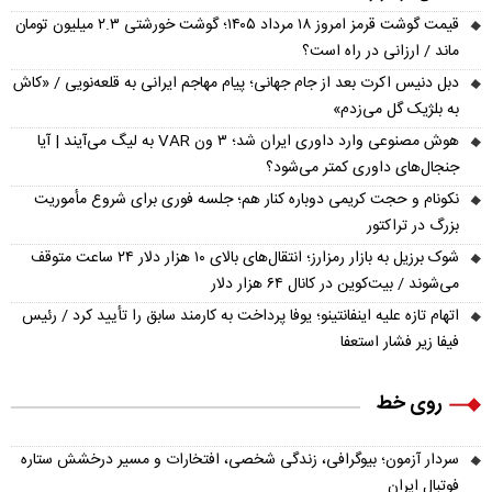
قیمت گوشت قرمز امروز ۱۸ مرداد ۱۴۰۵؛ گوشت خورشتی ۲.۳ میلیون تومان
ماند / ارزانی در راه است؟
دبل دنیس اکرت بعد از جام جهانی؛ پیام مهاجم ایرانی به قلعه‌نویی / «کاش
به بلژیک گل می‌زدم»
هوش مصنوعی وارد داوری ایران شد؛ ۳ ون VAR به لیگ می‌آیند | آیا
جنجال‌های داوری کمتر می‌شود؟
نکونام و حجت کریمی دوباره کنار هم؛ جلسه فوری برای شروع مأموریت
بزرگ در تراکتور
شوک برزیل به بازار رمزارز؛ انتقال‌های بالای ۱۰ هزار دلار ۲۴ ساعت متوقف
می‌شوند / بیت‌کوین در کانال ۶۴ هزار دلار
اتهام تازه علیه اینفانتینو؛ یوفا پرداخت به کارمند سابق را تأیید کرد / رئیس
فیفا زیر فشار استعفا
روی خط
سردار آزمون؛ بیوگرافی، زندگی شخصی، افتخارات و مسیر درخشش ستاره
فوتبال ایران