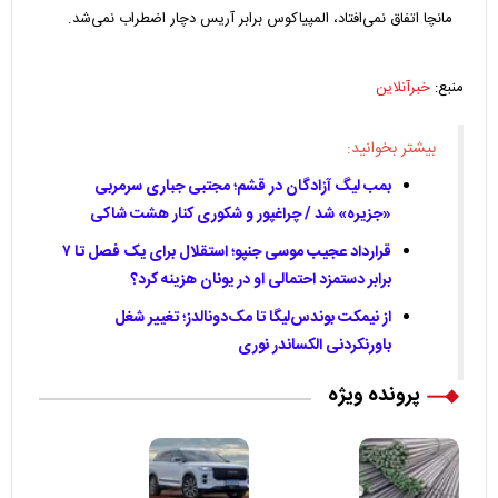
مانچا اتفاق نمی‌افتاد، المپیاکوس برابر آریس دچار اضطراب نمی‌شد.
منبع:
خبرآنلاین
بیشتر بخوانید:
بمب لیگ آزادگان در قشم؛ مجتبی جباری سرمربی
«جزیره» شد / چراغپور و شکوری کنار هشت شاکی
قرارداد عجیب موسی جنپو؛ استقلال برای یک فصل تا ۷
برابر دستمزد احتمالی او در یونان هزینه کرد؟
از نیمکت بوندس‌لیگا تا مک‌دونالدز؛ تغییر شغل
باورنکردنی الکساندر نوری
پرونده ویژه