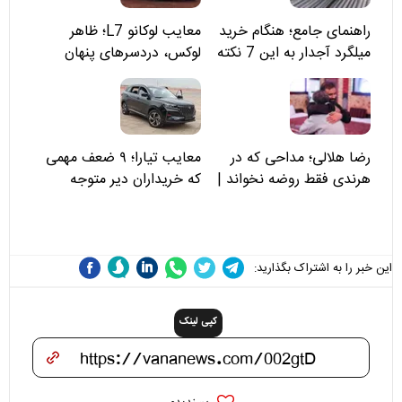
راهنمای جامع؛ هنگام خرید
معایب لوکانو L7؛ ظاهر
میلگرد آجدار به این 7 نکته
لوکس، دردسرهای پنهان
توجه کنید
رضا هلالی؛ مداحی که در
معایب تیارا؛ ۹ ضعف مهمی
هرندی فقط روضه نخواند |
که خریداران دیر متوجه
مسئولان «تکیه‌گاه آقا مرتضی
می‌شوند
علی(ع)» را جدی‌تر ببینند
این خبر را به اشتراک بگذارید:
کپی لینک