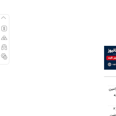
امین
ه
اس؛ اتوماتیک ۲.۵
نین