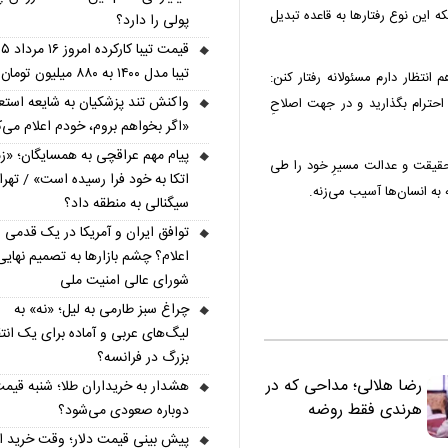
که این نوع رفتارها به قاعده تبدیل
پولی را دارد؟
تیبا مدل ۱۴۰۰ به ۸۸۰ میلیون تومان رسید
انتظار دارم مسئولانه رفتار کنن:
واکنش تند پزشکیان به شایعه استعف
 احترام بگذارید و در جهت اصلاحِ
«اگر بخواهم بروم، خودم اعلام می‌ک
پیام مهم عراقچی به همسایگان؛ «ز
حقیقت و عدالت مسیرِ خود را طی
اتکا به خود فرا رسیده است» / تهر
به انسان‌ها آسیب می‌زنه.
سیگنالی به منطقه داد؟
توافق ایران و آمریکا در یک قدمی
اعلام؟ چشم بازارها به تصمیم نهایی
شورای عالی امنیت ملی
چراغ سبز طارمی به لیل؛ «نه» به
لیگ‌های عربی و آماده برای یک انتق
بزرگ در فرانسه؟
رضا هلالی؛ مداحی که در
هشدار به خریداران طلا؛ شنبه قیمت
هرندی فقط روضه
دوباره صعودی می‌شود؟
نخواند | مسئولان
پیش‌ بینی قیمت دلار؛ وقت خرید 