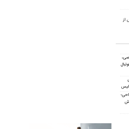
 از
صی،
تبال
ولیس
داحی؛
اش