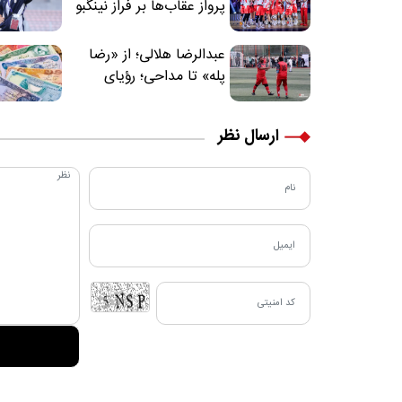
پرواز عقاب‌ها بر فراز نینگبو
عبدالرضا هلالی؛ از «رضا
پله» تا مداحی؛ رؤیای
فوتبالیستی که مسیر
زندگی‌اش تغییر کرد
ارسال نظر