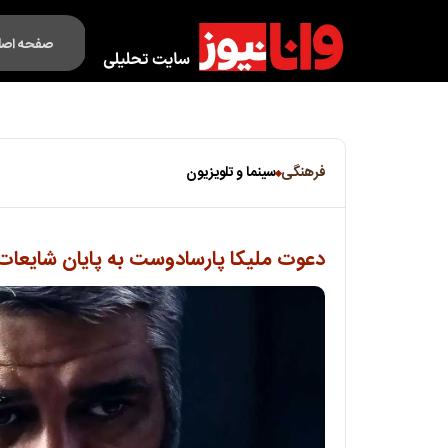
صفحه اصل
فکت لایف
فرهنگی
سینما و تلویزیون
دعوت ملیکا پارسادوست به پایان شایعا