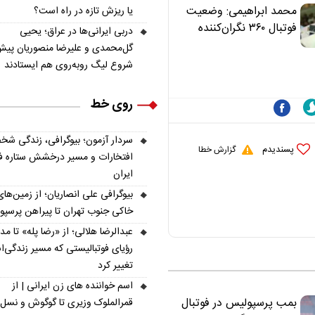
«تکیه‌گاه آقا مرتضی
محمد ابراهیمی: وضعیت
یا ریزش تازه در راه است؟
علی(ع)» را جدی‌تر
فوتبال ۳۶۰ نگران‌کننده
دربی ایرانی‌ها در عراق؛ یحیی
ببینند
است | نقد سرمربی تیم
گل‌محمدی و علیرضا منصوریان پیش
ملی نباید هزینه داشته
شروع لیگ روبه‌روی هم ایستادند
باشد
روی خط
سردار آزمون؛ بیوگرافی، زندگی شخ
پسندیدم
گزارش خطا
افتخارات و مسیر درخشش ستاره فو
ایران
بیوگرافی علی انصاریان؛ از زمین‌های
خاکی جنوب تهران تا پیراهن پرسپ
عبدالرضا هلالی؛ از «رضا پله» تا م
رؤیای فوتبالیستی که مسیر زندگی‌
تغییر کرد
اسم خواننده های زن ایرانی | از
بمب پرسپولیس در فوتبال
قمرالملوک وزیری تا گوگوش و نسل