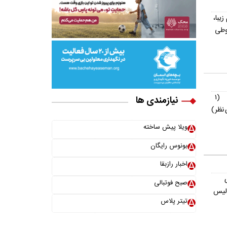
یش از ۳۰۰ اسم زیبا،
وطی
(۱
نیازمندی ها
نظر)
ویلا پیش ساخته
بونوس رایگان
اخبار رازبقا
صبح فوتبالی
ولیس
تیتر پلاس