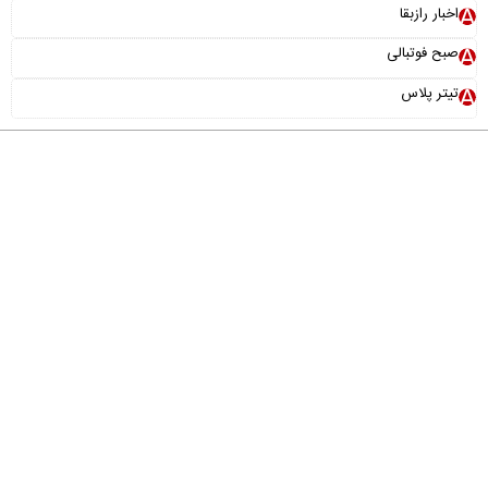
اخبار رازبقا
صبح فوتبالی
تیتر پلاس
درباره ما
تماس با ما
آرشیو
پیوندها
عضویت در خبرنامه
خانواده ما
طراحی و تولید:
"ایران سامانه"