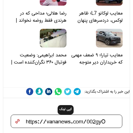
معایب لوکانو L7؛ ظاهر
رضا هلالی؛ مداحی که در
لوکس، دردسرهای پنهان
هرندی فقط روضه نخواند |
مسئولان «تکیه‌گاه آقا مرتضی
علی(ع)» را جدی‌تر ببینند
معایب تیارا؛ ۹ ضعف مهمی
محمد ابراهیمی: وضعیت
که خریداران دیر متوجه
فوتبال ۳۶۰ نگران‌کننده است |
می‌شوند
نقد سرمربی تیم ملی نباید
هزینه داشته باشد
این خبر را به اشتراک بگذارید:
کپی لینک