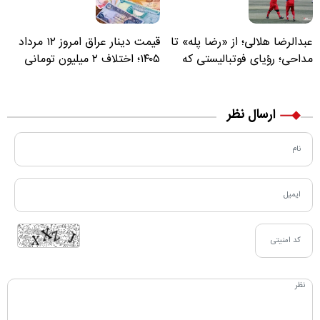
عبدالرضا هلالی؛ از «رضا پله» تا
قیمت دینار عراق امروز ۱۲ مرداد
مداحی؛ رؤیای فوتبالیستی که
۱۴۰۵؛ اختلاف ۲ میلیون تومانی
مسیر زندگی‌اش تغییر کرد
خرید نقدی و کارت بانکی
ارسال نظر