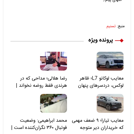
انتهای پیام/
منبع:
تسنیم
پرونده ویژه
معایب لوکانو L7؛ ظاهر
رضا هلالی؛ مداحی که در
لوکس، دردسرهای پنهان
هرندی فقط روضه نخواند |
مسئولان «تکیه‌گاه آقا مرتضی
علی(ع)» را جدی‌تر ببینند
معایب تیارا؛ ۹ ضعف مهمی
محمد ابراهیمی: وضعیت
که خریداران دیر متوجه
فوتبال ۳۶۰ نگران‌کننده است |