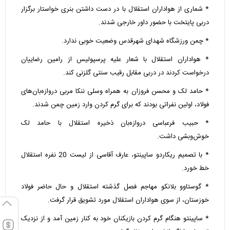
* شماری از هواداران استقلال با در دست داشتن بنری خواستار برگزار
دربی پایتخت با حضور داور خارجی شدند.
* چمن ورزشگاه شهدای شهرقدس وضعیت خوبی ندارد.
* هواداران استقلال با شعار علیه پرسپولیس از رامین رضاییان
درخواست کردند در دربی مقابل رقیب سنتی گلزنی کند.
* حامد لک و محسن فروزان به همراه وسلی ننکا مربی دروازه‌بان‌های
فولاد، اولین نفراتی بودند که برای گرم کردن وارد زمین چمن شدند.
* حبیب فرعباسی دروازه‌بان ذخیره استقلال با حامد لک
خوش‌وبشی داشت.
* با تصمیم ریکاردو ساپینتو، عارف آقاسی از لیست 20 نفره استقلال
خط خورد.
* گوستاوو بلانکو مهاجم فصل گذشته استقلال و حال حاضر فولاد
خوزستان، از سوی هواداران استقلال مورد تشویق قرار گرفت.
* ساپینتو هنگام گرم کردن بازیکنان خود به کنار زمین آمد و از نزدیک